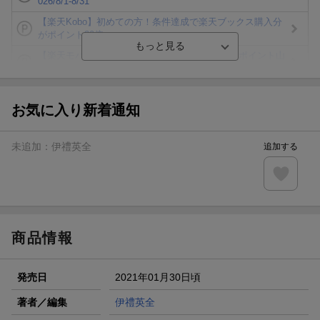
026/8/1-8/31
【楽天Kobo】初めての方！条件達成で楽天ブックス購入分
がポイント20倍
【楽天モバイルご利用者限定】条件達成で100万ポイント山
分け！
【Rakuten Fashion×楽天ブックス】条件達成で10万ポイン
ト山分け
お気に入り新着通知
【スタンプカード】楽天ポイントもらえる＆抽選で豪華景品
が当たる！
未追加：
伊禮英全
追加する
楽天モバイル紹介キャンペーンの拡散で300円OFFクーポン
進呈
条件達成で楽天限定・宝塚歌劇 宙組貸切公演ペアチケット
が当たる
商品情報
発売日
2021年01月30日頃
著者／編集
伊禮英全