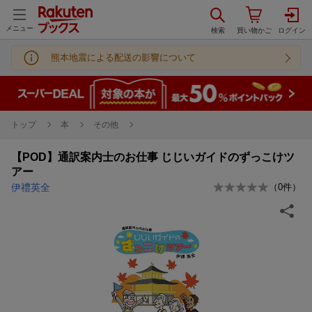
メニュー
熊本地震による配送の影響について
トップ
本
その他
【POD】通訳案内士のお仕事 じじいガイドのずっこけツ
アー
伊禮英全
（
0
件）