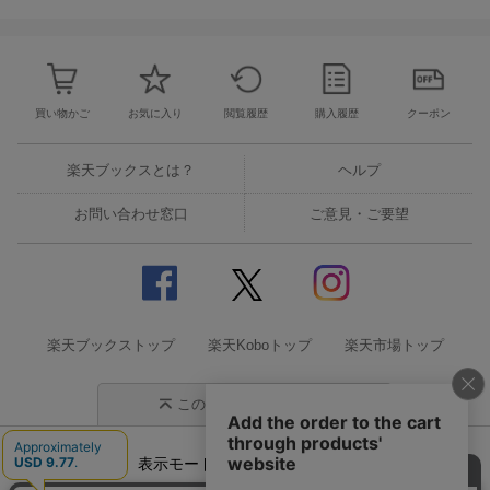
22．座席の割り振りに四苦八苦するガイド
23．魔法の言葉 「ショコラ・ショ」
24．ひかり464号出発！ スマホも出発！！
買い物かご
お気に入り
閲覧履歴
購入履歴
クーポン
25．チェックアウト時のひと悶着
楽天ブックスとは？
ヘルプ
26．犯人は誰だ！ 疑心暗鬼の予約トラブル
お問い合わせ窓口
ご意見・ご要望
27．恥ずかしい船上マイクパフォーマンス
28．お客さまの勇気に拍手を送りたい！
楽天ブックストップ
楽天Koboトップ
楽天市場トップ
29．軽犯罪法第一条二十六項
30．とげ抜き地蔵のお導きに感謝
このページの先頭に戻る
31．ロビーで怒声を浴びるガイドの決断
表示モード
モバイル
PC