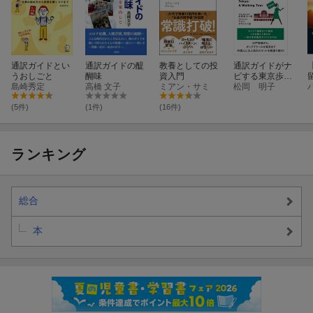
12．「大黒屋、そちもワルよのう〜」
13．しゃぶしゃぶ事件
通訳ガイドとい
通訳ガイドの醍
教養としての投
通訳ガイドがナ
うおしごと
醐味
資入門
ビする東京歩
14．偽ヤマトナデシコ＆芸者ガール
島崎秀定
高橋 文子
ミアン・サミ
き 改訂版
松岡 明子
15．インド人もびっくり
(5件)
(1件)
(16件)
16．魚嫌いを連れてお寿司屋さんに突入！
ランキング
17．ふとした優しさに涙するガイド
18．奪われし癒しの時間と幻聴
総合
本
19．姫路城行方不明の乱
20．そうだ！ ビーチへ行こう！
21．ガイドが消えた？ お客さまが消えた？