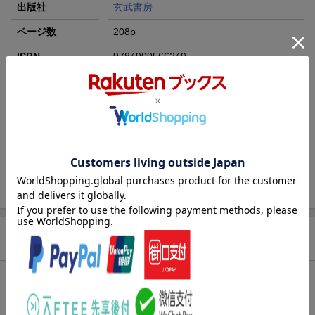
出版社
玄武書房
ページ数
208p
ISBN
9784909566249
POD本に関するご注意
こちらの商品は【プリントオンデマンド版】となります。ご注文頂
き次第順次印刷・納品となりますのでご了承下さい。納期変更等の
際にはご連絡いたします。
過去に取り扱っている商品があった場合、当時の商品と印刷の品
質・価格が異なる場合がございます。あらかじめご了承ください。
商品説明
内容紹介
日本を代表して海外からのお客さまを『おもてなし』するのが通