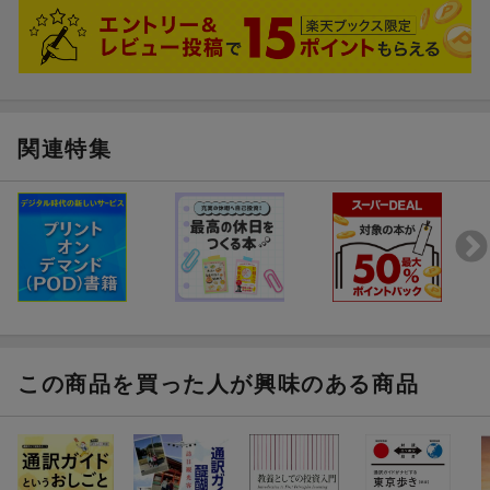
02．座席争奪戦に負けたガイド
03．バスがない！ 28名のタクシー大作戦
04．ドライバーさんを味方につける方法
関連特集
05．ひとりの病人がもたらす苦悩
06．僧坊体験はドタバタ劇のはじまり
07．知識と経験に救われた病気の兆候
08．あなたは誰？ ここは何処？
09．いかなるときも“災難”は待ったなし
この商品を買った人が興味のある商品
10．車椅子のお客さまがいない！
11．駅間違いで冷や汗まみれの大行進