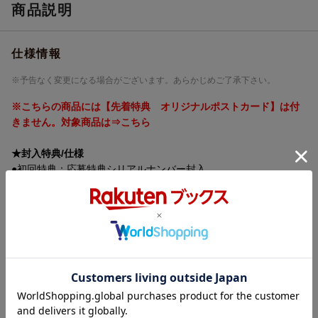
販売元
(株)ソニー・ミュージックソリューション
商品説明
ズ
収録時間
167分
仕様情報
品番
SRXW-36
※予告なく変更になる場合がございます。あらかじめご了承下さい。
画面サイズ
16:9
※こちらの商品には【先着特典 オリジナルポストカード】は付
色彩
カラー
きません。対象商品は⇒こちら
言語
日本語(オリジナル言語)
★封入特典/仕様
音声方式
リニアPCMステレオ(オリジナル音声方式)
●初回特典：応募特典シリアルナンバー封入
※初回仕様なくなり次第、終了となります。あらかじめご了承く
制作国
日本
ださい。
洋題
ーHIRAGANA OSHI-[HINATA NO VARIETY
JOOU TANJOU HEN]
内容紹介
今回のBlu-ray 5タイトルは、加藤史帆・齊藤京子・佐々木久美・
佐々木美玲・高本彩花の5名が、
2018年4月9日から2019年4月1日まで放送されていた「ひらがな
推し」の中からファンの皆さんにお薦めしたい放送回をピックア