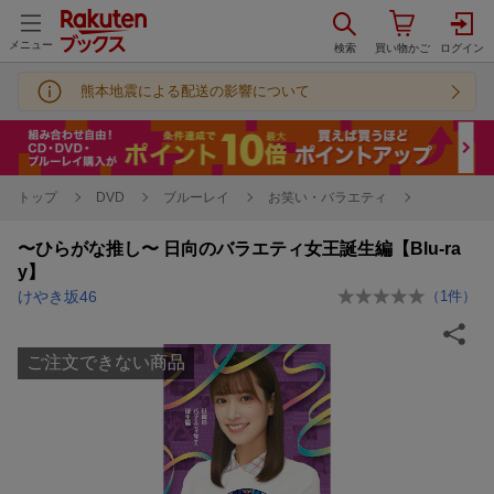
メニュー
熊本地震による配送の影響について
トップ
DVD
ブルーレイ
お笑い・バラエティ
〜ひらがな推し〜 日向のバラエティ女王誕生編【Blu-ra
y】
けやき坂46
（
1
件）
ご注文できない商品