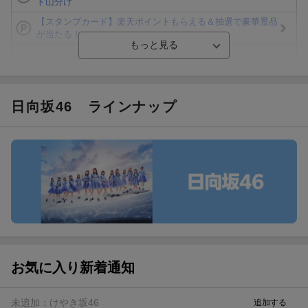
ト山分け
【スタンプカード】楽天ポイントもらえる＆抽選で豪華景品
が当たる！
Blu-ray・DVDセール・お買い得情報
エントリー＆3,000円以上購入で無料データSIM（3GB/月プ
ラン）が当たる！
日向坂46
ラインナップ
楽天モバイル紹介キャンペーンの拡散で300円OFFクーポン
進呈
条件達成で楽天限定・宝塚歌劇 宙組貸切公演ペアチケット
が当たる
エントリー＆条件達成で『鬼滅の刃』オリジナルきんちゃく
袋が当たる！
お気に入り新着通知
未追加：
けやき坂46
追加する