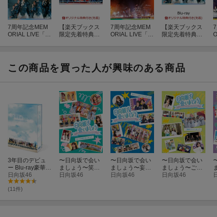
7周年記念MEM
【楽天ブックス
7周年記念MEM
【楽天ブックス
ORIAL LIVE「7
限定先着特典】
ORIAL LIVE「7
限定先着特典】
O
回目のひな誕祭
7周年記念MEM
回目のひな誕祭
7周年記念MEM
〜Welcome to H
ORIAL LIVE「7
〜Welcome to H
ORIAL LIVE「7
〜
INATAZAKA RO
回目のひな誕祭
INATAZAKA RO
回目のひな誕祭
I
CKESTRA〜」i
〜Welcome to H
CKESTRA〜」i
〜Welcome to H
この商品を買った人が興味のある商品
n 横浜スタジア
INATAZAKA RO
n 横浜スタジア
INATAZAKA RO
ム (完全生産限
CKESTRA〜」i
ム (通常盤Blu-ra
CKESTRA〜」i
定盤Blu-ray)【Bl
n 横浜スタジア
y)【Blu-ray】
n 横浜スタジア
u-ray】
ム (完全生産限
ム (完全生産限
定盤DVD)(A5サ
定盤Blu-ray)【Bl
イズクリアファ
u-ray】(A5サイ
イル(楽天ブック
ズクリアファイ
ス絵柄))
ル(楽天ブックス
絵柄))
3年目のデビュ
〜日向坂で会い
〜日向坂で会い
〜日向坂で会い
ー Blu-ray豪華版
ましょう〜笑っ
ましょう〜妄キ
ましょう〜ご褒
【Blu-ray】
日向坂46
て卒業を祝いま
日向坂46
ュンで恋しちゃ
日向坂46
美でロケしまし
日向坂46
しょう（初回仕
いましょう（初
ょう（初回仕様
様限定盤）【Blu
回仕様限定盤）
限定盤）【Blu-r
(11件)
-ray】
【Blu-ray】
ay】
【