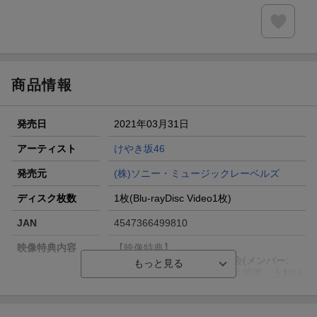
商品情報
発売日
2021年03月31日
アーティスト
けやき坂46
発売元
(株)ソニー・ミュージックレーベルズ
ディスク枚数
1枚(Blu-rayDisc Video1枚)
JAN
4547366499810
映像特典内容
【映像特典】
未公開映像／メンバー座談会(メンバー:
佐々木久美、東村芽依、丹生明里、上村ひ
なの)／スタジオライブ／/#5 「イマニミテ
イロ」／/#7 「永遠の白線」