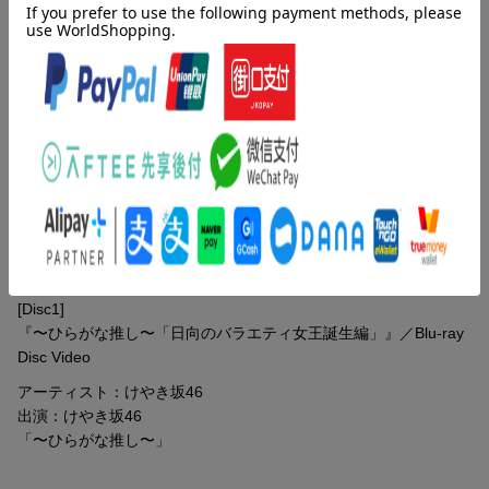
ップ！
本編に加え、未公開映像、スタジオライブ、そして新撮トークを
交えながらお届け致します。
けやき坂46時代からのファンはもちろん、日向坂46へ改名後にフ
ァンとなった方も楽しんでいただける作品となっております。
※収録内容等の詳細は後日発表させて頂きます。
＜収録内容＞
「日向のバラエティ女王誕生編」（佐々木久美）
収録内容
＃16 ドキッ！けやき坂46だらけの爆笑大喜利大会 前編
＃17 ドキッ！けやき坂46だらけの爆笑大喜利大会 後編
収録タイトル：
＃25 けやき坂46何でもランキング その1
[Disc1]
＃26 けやき坂46何でもランキング その2
『〜ひらがな推し〜「日向のバラエティ女王誕生編」』／Blu-ray
＃27 けやき坂46何でもランキング その3
Disc Video
アーティスト：けやき坂46
特典映像1未公開映像
出演：けやき坂46
特典映像2メンバー座談会
「〜ひらがな推し〜」
メンバー：佐々木久美、東村芽依、丹生明里、上村ひなの
特典映像3スタジオライブ