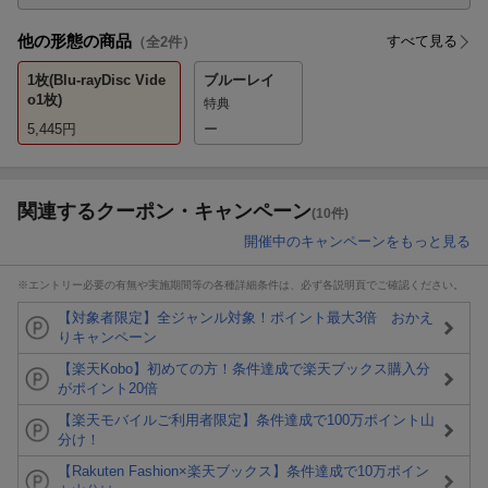
他の形態の商品
すべて見る
（全
2
件）
1枚(Blu-rayDisc Vide
ブルーレイ
o1枚)
特典
5,445
円
ー
関連するクーポン・キャンペーン
(10件)
開催中のキャンペーンをもっと見る
※エントリー必要の有無や実施期間等の各種詳細条件は、必ず各説明頁でご確認ください。
【対象者限定】全ジャンル対象！ポイント最大3倍 おかえ
りキャンペーン
【楽天Kobo】初めての方！条件達成で楽天ブックス購入分
がポイント20倍
【楽天モバイルご利用者限定】条件達成で100万ポイント山
分け！
【Rakuten Fashion×楽天ブックス】条件達成で10万ポイン