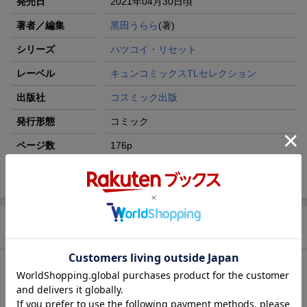
発売日
2021年04月30日頃
著者／編集
黒田うらら
(著)
シリーズ
ハツコイ・リセット
レーベル
キュンコミックスTLセレクション
出版社
コスミック出版
発行形態
コミック
ページ数
176p
ISBN
9784774732190
商品説明
内容紹介（JPROより）
10年前、幼馴染の紘にふられた杏子。