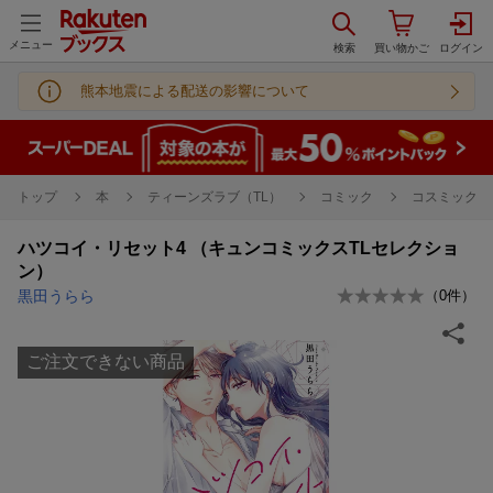
メニュー
熊本地震による配送の影響について
トップ
本
ティーンズラブ（TL）
コミック
コスミック出
ハツコイ・リセット4 （キュンコミックスTLセレクショ
ン）
黒田うらら
（
0
件）
ご注文できない商品