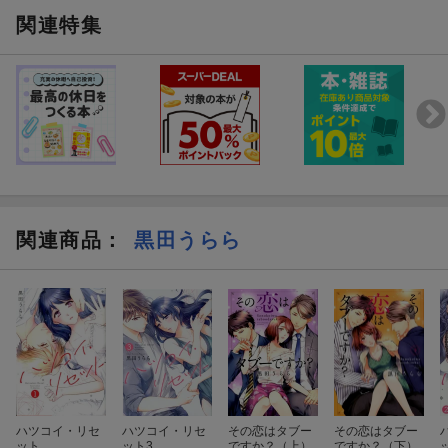
関連特集
関連商品
：
黒田うらら
ハツコイ・リセ
ハツコイ・リセ
その恋はタブー
その恋はタブー
ット
ット3
ですか？（上）
ですか？（下）