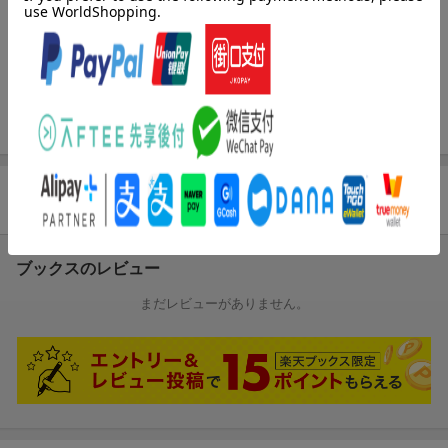
一人暮らしをきっかけに紘と再会し、
杏子はくすぶっていた紘への想いを再び告げる。
10年越しの初恋がようやく成就し幸せな時間を過ごす二人だった
が、
杏子は職場の先輩・久賀に告白されてしまう。
さらに紘のことを「パパ」と呼ぶ男の子も現れてーー!?
商品レビュー
ブックスのレビュー
まだレビューがありません。