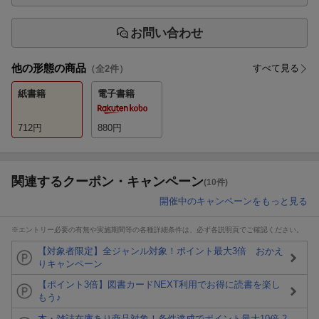
お問い合わせ
他の形態の商品
すべて見る
（全
2
件）
紙書籍
電子書籍
712
円
880
円
関連するクーポン・キャンペーン
(10件)
開催中のキャンペーンをもっと見る
※エントリー必要の有無や実施期間等の各種詳細条件は、必ず各説明頁でご確認ください。
【対象者限定】全ジャンル対象！ポイント最大3倍 おかえ
りキャンペーン
【ポイント3倍】図書カードNEXT利用でお得に読書を楽し
もう♪
本・雑誌在庫あり商品対象！条件達成でポイント最大10倍 2