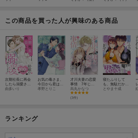
この商品を買った人が興味のある商品
次期社長に再会
お気の毒さま、
才川夫妻の恋愛
寝たふりして
したら溺愛され
今日から君は俺
事情 7年じっ
も、無駄だか
てます 4
由多いり
の妻 3
孝野とりこ
くり調教されま
烏丸かなつ
ら〜姉の彼氏が
とやま十成
した（6）
私を夜這う
（4）
(3件)
ランキング