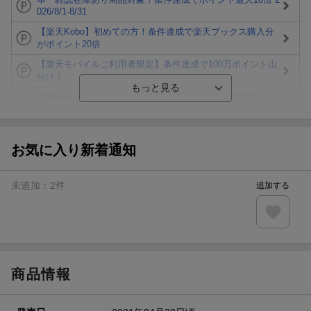
026/8/1-8/31
【楽天Kobo】初めての方！条件達成で楽天ブックス購入分
がポイント20倍
【楽天モバイルご利用者限定】条件達成で100万ポイント山
分け！
【Rakuten Fashion×楽天ブックス】条件達成で10万ポイン
ト山分け
【スタンプカード】楽天ポイントもらえる＆抽選で豪華景品
が当たる！
お気に入り新着通知
楽天モバイル紹介キャンペーンの拡散で300円OFFクーポン
進呈
未追加：
2
件
追加する
条件達成で楽天限定・宝塚歌劇 宙組貸切公演ペアチケット
が当たる
エントリー＆条件達成で『鬼滅の刃』オリジナルきんちゃく
袋が当たる！
商品情報