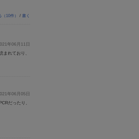
る（
10
件）
/
書く
21年06月11日
読まれており、
21年06月05日
PCRだったり、