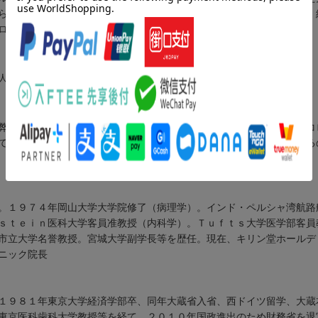
らには、松田学氏が新型コロナ騒動で大きく様変わりした日本の政治、
ロナウイルスに対する考え方を紹介する。
人者が、これからのコロナ禍を予測する！
弊害／第３章 コロナワクチンの正体と今後の視野／第４章 新新型コ
て直すのか？／第６章 コロナ禍に翻弄された日本はこれからどうなる
。１９７４年岡山大学大学院修了（病理学）。インド・ペルシャ湾航路
ｓｔｅｉｎ医科大学客員准教授（内科学）。Ｔｕｆｔｓ大学医学部客員
市立大学名誉教授。宮城大学副学長等を歴任。現在、キリン堂ホールデ
ニック院長
１９８１年東京大学経済学部卒、同年大蔵省入省、西ドイツ留学、大蔵
東京医科歯科大学教授等を経て、２０１０年国政進出のため財務省を退