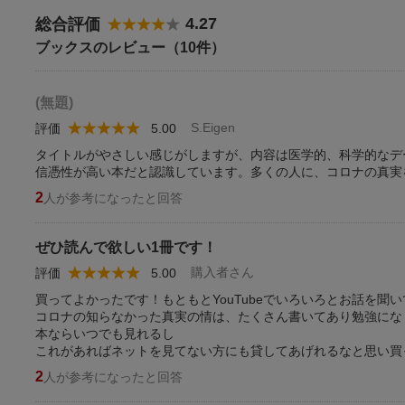
4.27
総合評価
ブックスのレビュー（10件）
(無題)
S.Eigen
評価
5.00
タイトルがやさしい感じがしますが、内容は医学的、科学的なデ
信憑性が高い本だと認識しています。多くの人に、コロナの真実
2
人が参考になったと回答
ぜひ読んで欲しい1冊です！
購入者さん
評価
5.00
買ってよかったです！もともとYouTubeでいろいろとお話を
コロナの知らなかった真実の情は、たくさん書いてあり勉強にな
本ならいつでも見れるし
これがあればネットを見てない方にも貸してあげれるなと思い買
2
人が参考になったと回答