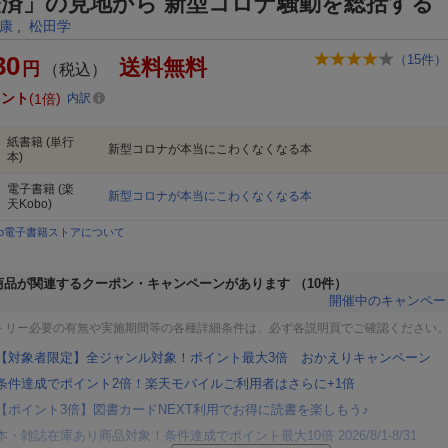
経済」の見地から 新型コロナ騒動を総括する
康
,
松田学
30
（
15
件）
送料無料
円
（税込）
イント
1倍
内訳
紙書籍
(単行
新型コロナが本当にこわくなくなる本
本)
電子書籍
(楽
新型コロナが本当にこわくなくなる本
天Kobo)
bo電子書籍ストアについて
商品が関連するクーポン・キャンペーンがあります
（10件）
開催中のキャンペー
トリー必要の有無や実施期間等の各種詳細条件は、必ず各説明頁でご確認ください
【対象者限定】全ジャンル対象！ポイント最大3倍 おかえりキャンペーン
条件達成でポイント2倍！楽天モバイルご利用者はさらに+1倍
【ポイント3倍】図書カードNEXT利用でお得に読書を楽しもう♪
本・雑誌在庫あり商品対象！条件達成でポイント最大10倍 2026/8/1-8/31