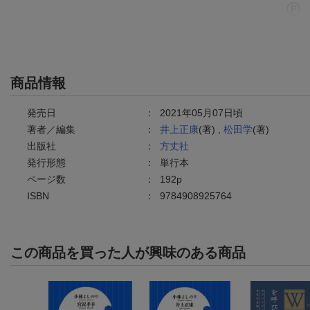
商品情報
発売日
：
2021年05月07日頃
著者／編集
：
井上正康
(著) ,
松田学
(著)
出版社
：
方丈社
発行形態
：
単行本
ページ数
：
192p
ISBN
：
9784908925764
この商品を買った人が興味のある商品