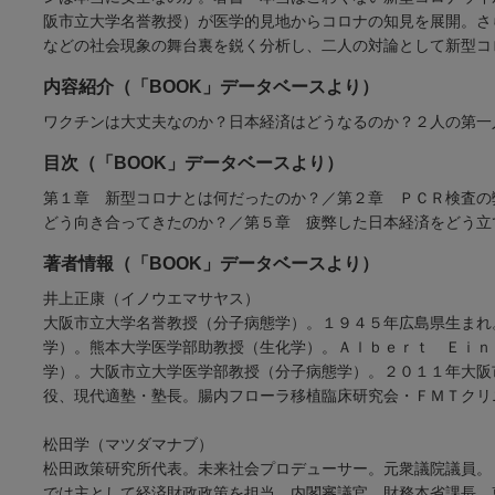
阪市立大学名誉教授）が医学的見地からコロナの知見を展開。さ
などの社会現象の舞台裏を鋭く分析し、二人の対論として新型コ
内容紹介（「BOOK」データベースより）
ワクチンは大丈夫なのか？日本経済はどうなるのか？２人の第一
目次（「BOOK」データベースより）
第１章 新型コロナとは何だったのか？／第２章 ＰＣＲ検査の
どう向き合ってきたのか？／第５章 疲弊した日本経済をどう立
著者情報（「BOOK」データベースより）
井上正康（イノウエマサヤス）
大阪市立大学名誉教授（分子病態学）。１９４５年広島県生まれ
学）。熊本大学医学部助教授（生化学）。Ａｌｂｅｒｔ Ｅｉｎ
学）。大阪市立大学医学部教授（分子病態学）。２０１１年大阪
役、現代適塾・塾長。腸内フローラ移植臨床研究会・ＦＭＴクリ
松田学（マツダマナブ）
松田政策研究所代表。未来社会プロデューサー。元衆議院議員。
では主として経済財政政策を担当、内閣審議官、財務本省課長、