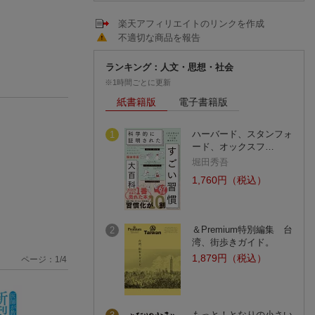
楽天アフィリエイトのリンクを作成
不適切な商品を報告
ランキング：人文・思想・社会
※1時間ごとに更新
紙書籍版
電子書籍版
ハーバード、スタンフォ
1
ード、オックスフ…
堀田秀吾
1,760円（税込）
＆Premium特別編集 台
2
湾、街歩きガイド。
1,879円（税込）
ページ：
1
/
4
もっと！となりの小さい