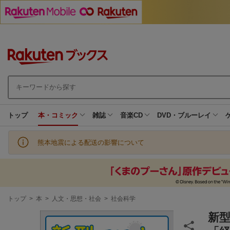
トップ
本・コミック
雑誌
音楽CD
DVD・ブルーレイ
熊本地震による配送の影響について
現
トップ
>
本
>
人文・思想・社会
>
社会科学
在
地
新