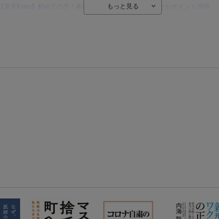
【楽天Kobo】初めての方！条件達成で楽天ブックス購入分がポイント20倍
【楽天モバイルご利用者限定】条件達成で100万ポイント山分け！
【Rakuten Fashion×楽天ブックス】条件達成で10万ポイント山分け
【スタンプカード】楽天ポイントもらえる＆抽選で豪華景品が当たる！
エントリー＆3,000円以上購入で無料データSIM（3GB/月プラン）が当たる！
楽天モバイル紹介キャンペーンの拡散で300円OFFクーポン進呈