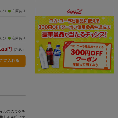
在庫あり
税込)
！
在庫あり
税込)
510
円
（税込）
かごに入れる
イルスのワクチ
井上正康氏（大