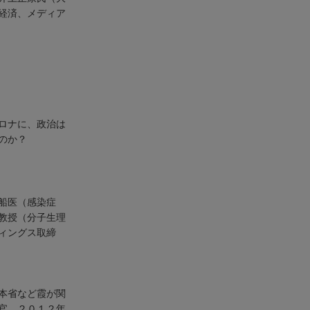
経済、メディア
ロナに、政治は
のか？
船医（感染症
教授（分子生理
ィングス取締
本省など霞が関
官、２０１２年