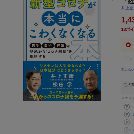
「
井上正
1,4
13
ポ
楽天Ko
この
※エン