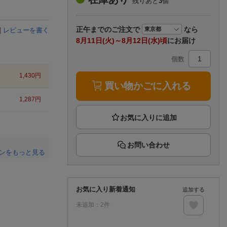
残りあと
3
個
楽天チケット
エンタメニュース
推し楽
正午まで
のご注文で
なら
|
レビューを書く
8月11日(火)～8月12日(水)頃
にお届け
個数
1,430
円
買い物かごに入れる
1,287
円
お問い合わせ
ンをもっと見る
。
お気に入り新着通知
追加する
未追加：
2
件