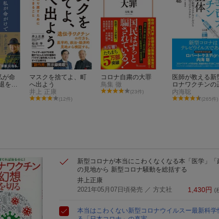
が命
マスクを捨てよ、町
コロナ自粛の大罪
医師が教える新
脱退を呼
へ出よう
鳥集 徹
ロナワクチンの
？
井上 正康
体 本当は怖く
内海聡
(23件)
新型コロナウイ
(12件)
(265件)
と本当に怖い新
ロナワクチン
新型コロナが本当にこわくなくなる本
「医学」「
の見地から 新型コロナ騒動を総括する
井上正康
2021年05月07日頃発売
／ 方丈社
1,430
円
(
本当はこわくない新型コロナウイルスー最新科学
る「日本コロナ」の真実