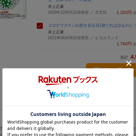
井上正康
2020年10月01日頃発売
／ 方丈社
1,320
円
(
コロナワクチン幻想を切る
3日寝てれば治るのに
井上正康
2021年04月06日頃発売
／ ヒカルランド
1,760
円
(
4,
合計
3点とも買い物
のかーー。PCR検査は本当に必要なのか。やっと始まった新型コロナウ
ルス』（小社刊）で新型コロナウイルスの「正しい怖がり方」を説いた