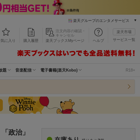
楽天グループのエンタメサービス
本/ゲーム/CD/DVD
注文内容の確認・
楽天市場
キャンセル
楽天ブックス
サービス一覧
お気に入り
購入履歴
楽天ブックスMyページ
ヘルプ
電子書籍
楽天Kobo
雑誌読み放題
楽天マガジン
放題
音楽配信
電子書籍(楽天Kobo)
R18+
音楽配信
楽天ミュージック
動画配信
楽天TV
動画配信ガイド
Rakuten PLAY
無料テレビ
Rチャンネル
」「政治」
チケット
在庫あり