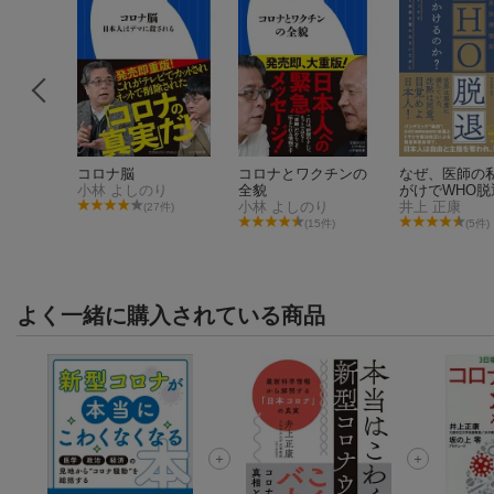
を覚ます
コロナ脳
コロナとワクチンの
なぜ、医師の私
小林 よしのり
全貌
がけでWHO
小林 よしのり
びかけるのか
井上 正康
(27件)
2件)
(15件)
(5件)
よく一緒に購入されている商品