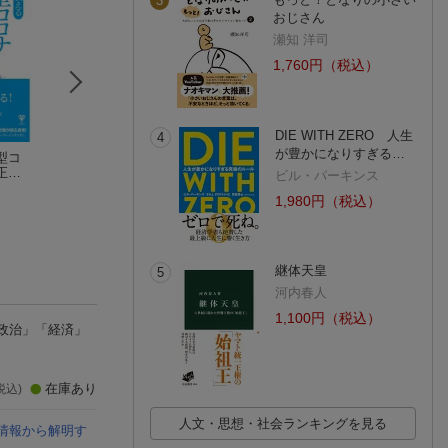
3
おじさん
瀬知 洋司
1,760円（税込）
DIE WITH ZERO 人生
4
が豊かになりすぎる…
型コ
世界を欺いたコロナ
PCRは、RNAウイル
「アメリカ」の終
正
ワクチン
スの検査に使っては
り “忘れられた
ビル・パーキンス
ない
鳥集 徹
ならない
大橋眞
リカ人”のこころ
山中 泉
1,980円（税込）
ルス
を聞け
(4件)
(9件)
(5件)
型コ
継体天皇
5
河内春人
1,100円（税込）
政治」「経済」
在庫あり
税込)
人文・思想・社会ランキングを見る
情報から解明す