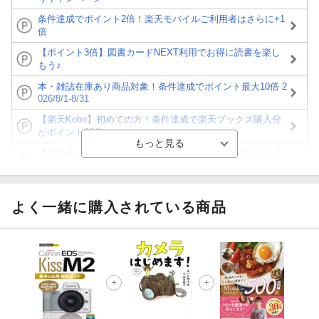
条件達成でポイント2倍！楽天モバイルご利用者はさらに+1
倍
【ポイント3倍】図書カードNEXT利用でお得に読書を楽し
もう♪
本・雑誌在庫あり商品対象！条件達成でポイント最大10倍 2
026/8/1-8/31
【楽天Kobo】初めての方！条件達成で楽天ブックス購入分
がポイント20倍
【楽天モバイルご利用者限定】条件達成で100万ポイント山
分け！
【Rakuten Fashion×楽天ブックス】条件達成で10万ポイン
ト山分け
よく一緒に購入されている商品
【スタンプカード】楽天ポイントもらえる＆抽選で豪華景品
が当たる！
楽天モバイル紹介キャンペーンの拡散で300円OFFクーポン
進呈
条件達成で楽天限定・宝塚歌劇 宙組貸切公演ペアチケット
が当たる