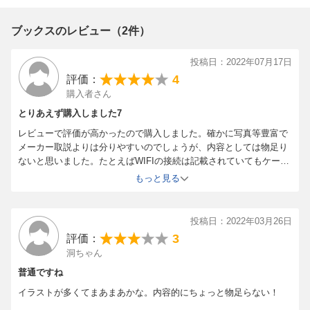
ブックスのレビュー（2件）
投稿日：2022年07月17日
4
評価：
購入者さん
とりあえず購入しました7
レビューで評価が高かったので購入しました。確かに写真等豊富で
メーカー取説よりは分りやすいのでしょうが、内容としては物足り
ないと思いました。たとえばWIFIの接続は記載されていてもケーブ
ルでの接続は一切記載されてないとか、、、。結局、この一冊では
もっと見る
全ては把握できないという事です。
投稿日：2022年03月26日
3
評価：
洞ちゃん
普通ですね
イラストが多くてまあまあかな。内容的にちょっと物足らない！