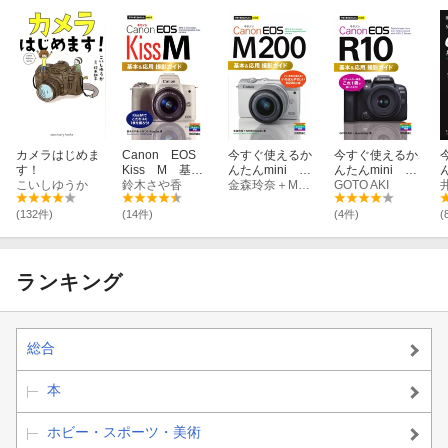
カメラはじめま
Canon EOS
今すぐ使えるか
今すぐ使えるか
す！
Kiss M 基本
んたんmini Ca
んたんmini Ca
こいしゆうか
＆応用撮影ガイ
鈴木さや香
non EOS M200
金森玲奈＋MOSH books
non EOS R10 基
GOTO AKI
N
ド
基本&応用 撮
本＆応用 撮影ガ
影ガイド
イド
(132件)
(14件)
(4件)
(
ランキング
総合
本
ホビー・スポーツ・美術