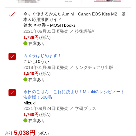
今すぐ使えるかんたんmini Canon EOS Kiss M2 基
本＆応用撮影ガイド
鈴木 さや香＋MOSH books
2021年05月31日頃発売
／ 技術評論社
1,738
円
(税込)
在庫あり
カメラはじめます！
こいしゆうか
2018年01月08日頃発売
／ サンクチュアリ出版
1,540
円
(税込)
在庫あり
今日のごはん、これに決まり！Mizukiのレシピノート
決定版！500品
Mizuki
2021年09月24日頃発売
／ 学研プラス
1,760
円
(税込)
在庫あり
5,038
円
合計
（税込）