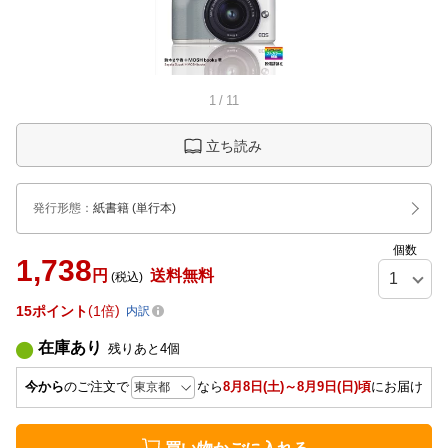
1
/
11
立ち読み
発行形態
：
紙書籍
(単行本)
個数
1,738
円
送料無料
(税込)
15
ポイント
1倍
内訳
在庫あり
残りあと
4
個
今から
のご注文で
なら
8月8日(土)～8月9日(日)頃
にお届け