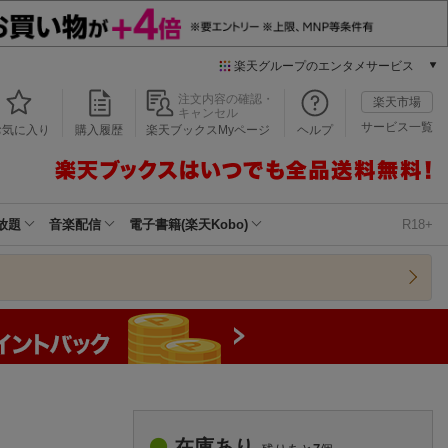
楽天グループのエンタメサービス
本/ゲーム/CD/DVD
注文内容の確認・
楽天市場
キャンセル
楽天ブックス
サービス一覧
お気に入り
購入履歴
楽天ブックスMyページ
ヘルプ
電子書籍
楽天Kobo
雑誌読み放題
楽天マガジン
放題
音楽配信
電子書籍(楽天Kobo)
R18+
音楽配信
楽天ミュージック
動画配信
楽天TV
動画配信ガイド
Rakuten PLAY
無料テレビ
Rチャンネル
チケット
在庫あり