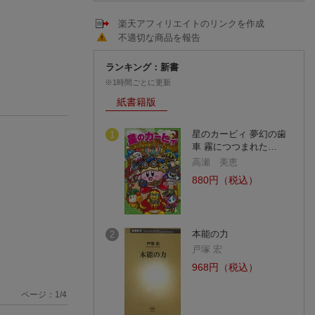
楽天アフィリエイトのリンクを作成
不適切な商品を報告
ランキング：新書
※1時間ごとに更新
紙書籍版
星のカービィ 夢幻の歯
1
車 霧につつまれた…
高瀬 美恵
880円（税込）
本能の力
2
戸塚 宏
968円（税込）
ページ：
1
/
4