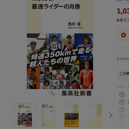
1,0
9
ポイ
楽天Ko
この
※エン