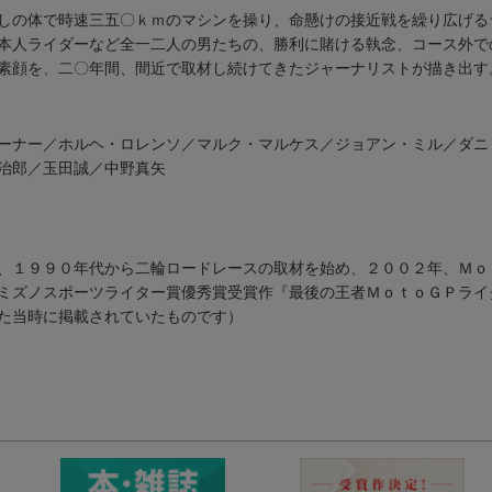
しの体で時速三五〇ｋｍのマシンを操り、命懸けの接近戦を繰り広げる
本人ライダーなど全一二人の男たちの、勝利に賭ける執念、コース外で
素顔を、二〇年間、間近で取材し続けてきたジャーナリストが描き出す
ーナー／ホルヘ・ロレンソ／マルク・マルケス／ジョアン・ミル／ダニ
治郎／玉田誠／中野真矢
、１９９０年代から二輪ロードレースの取材を始め、２００２年、Ｍｏ
ミズノスポーツライター賞優秀賞受賞作『最後の王者ＭｏｔｏＧＰライ
た当時に掲載されていたものです）