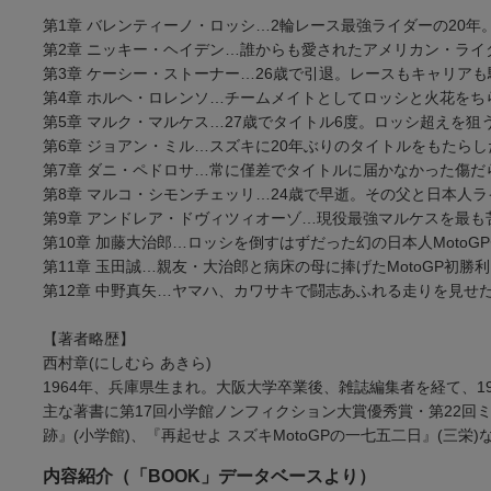
第1章 バレンティーノ・ロッシ…2輪レース最強ライダーの20
第2章 ニッキー・ヘイデン…誰からも愛されたアメリカン・ライ
第3章 ケーシー・ストーナー…26歳で引退。レースもキャリア
第4章 ホルヘ・ロレンソ…チームメイトとしてロッシと火花をち
第5章 マルク・マルケス…27歳でタイトル6度。ロッシ超えを狙う
第6章 ジョアン・ミル…スズキに20年ぶりのタイトルをもたらし
第7章 ダニ・ペドロサ…常に僅差でタイトルに届かなかった傷だ
第8章 マルコ・シモンチェッリ…24歳で早逝。その父と日本人
第9章 アンドレア・ドヴィツィオーゾ…現役最強マルケスを最も
第10章 加藤大治郎…ロッシを倒すはずだった幻の日本人MotoG
第11章 玉田誠…親友・大治郎と病床の母に捧げたMotoGP初勝
第12章 中野真矢…ヤマハ、カワサキで闘志あふれる走りを見せ
【著者略歴】
西村章(にしむら あきら)
1964年、兵庫県生まれ。大阪大学卒業後、雑誌編集者を経て、19
主な著書に第17回小学館ノンフィクション大賞優秀賞・第22回
跡』(小学館)、『再起せよ スズキMotoGPの一七五二日』(三栄
内容紹介（「BOOK」データベースより）