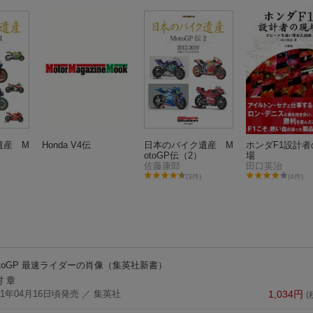
遺産 M
Honda V4伝
日本のバイク遺産 M
ホンダF1設計者
otoGP伝（2）
場
佐藤康郎
田口英治
(3件)
(4件)
toGP 最速ライダーの肖像
（集英社新書）
村 章
21年04月16日頃発売
／ 集英社
1,034
円
(