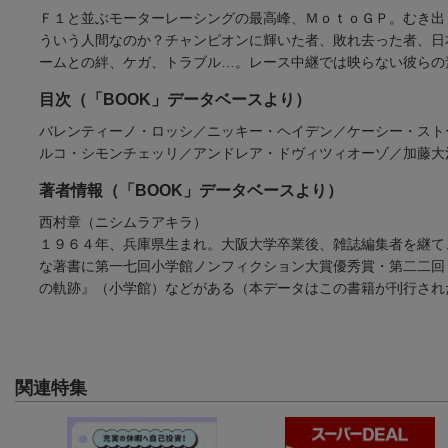
Ｆ１と並ぶモーターレーシングの最高峰、ＭｏｔｏＧＰ。むき出
ういう人間なのか？チャンピオンに輝いた者、敗れ去った者、日
ームとの絆、ケガ、トラブル…。レース中継では映らない彼らの
目次（「BOOK」データベースより）
バレンティーノ・ロッシ／ニッキー・ヘイデン／ケーシー・スト
ルコ・シモンチェッリ／アンドレア・ドヴィツィオーゾ／加藤大
著者情報（「BOOK」データベースより）
西村章（ニシムラアキラ）
１９６４年、兵庫県生まれ。大阪大学卒業後、雑誌編集者を継て
な著書に第一七回小学館ノンフィクション大賞優秀賞・第二二回
の軌跡』（小学館）などがある（本データはこの書籍が刊行され
関連特集