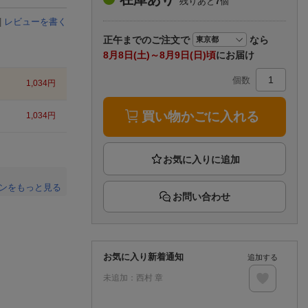
残りあと
7
個
楽天チケット
エンタメニュース
|
レビューを書く
推し楽
正午まで
のご注文で
なら
8月8日(土)～8月9日(日)頃
にお届け
個数
1,034
円
買い物かごに入れる
1,034
円
ンをもっと見る
お問い合わせ
。
お気に入り新着通知
追加する
未追加：
西村 章