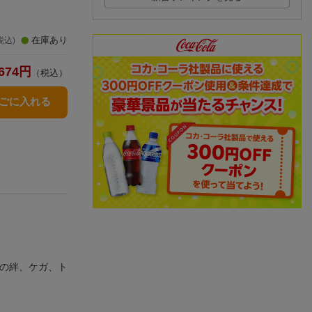
在庫あり
税込)
674
円
（税込）
かごに入れる
との絆、ケガ、ト