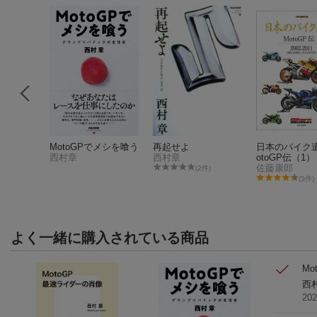
そして未
MotoGPでメシを喰う
再起せよ
日本のバイク
西村章
西村章
otoGP伝（1）
佐藤康郎
件)
(2件)
(3件)
よく一緒に購入されている商品
Mo
西
20