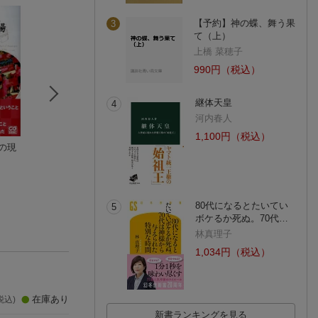
【予約】神の蝶、舞う果
3
て（上）
上橋 菜穂子
990円（税込）
継体天皇
4
河内春人
1,100円（税込）
の現
MOTORIST Vol.10
MOTORIST Vol.9
バレンティーノ・
ッシ／ザ・グレー
(1件)
80代になるとたいてい
5
ボケるか死ぬ。70代…
林真理子
1,034円（税込）
在庫あり
税込)
新書ランキングを見る