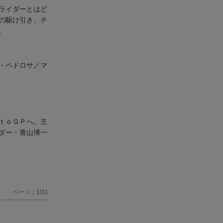
ライダーとはど
の駆け引き、チ
。
・ペドロサ／マ
ｔｏＧＰへ。主
ダー・青山博一
ページ：1/31