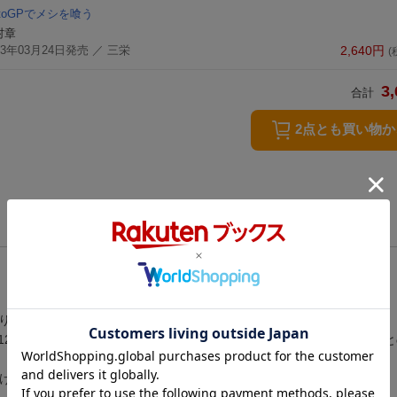
toGPでメシを喰う
村章
23年03月24日発売
／ 三栄
2,640
円
(
3,
合計
2点とも買い物
繰り広げるライダーとはどういう人間なのか?
12人の男たちの、勝利に賭ける執念、コース外での駆け引き、チーム
続けてきたジャーナリストが描き出す。