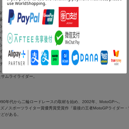
年。その天才性と強欲な素顔。
ダー。
も駆け抜けた最速のチャンピオン。
らした若き王者。
MotoGP界の現キング。
た2020年チャンピオン。
らけの小さな天才。
ライダーが意志を引き継ぎチーム結成し勝利。
苦しめた男。今季は浪人中。
Pチャンピオン。享年26。
利。
たサムライライダー。
90年代から二輪ロードレースの取材を始め、2002年、MotoGPへ。
ミズノスポーツライター賞優秀賞受賞作『最後の王者MotoGPライダー
)などがある。