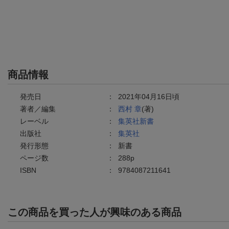
商品情報
発売日
：
2021年04月16日頃
著者／編集
：
西村 章
(著)
レーベル
：
集英社新書
出版社
：
集英社
発行形態
：
新書
ページ数
：
288p
ISBN
：
9784087211641
この商品を買った人が興味のある商品