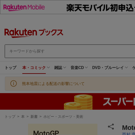
トップ
本・コミック
雑誌
音楽CD
DVD・ブルーレイ
熊本地震による配送の影響について
現
トップ
>
本
>
新書
>
ホビー・スポーツ・美術
在
地
Mo
西村 