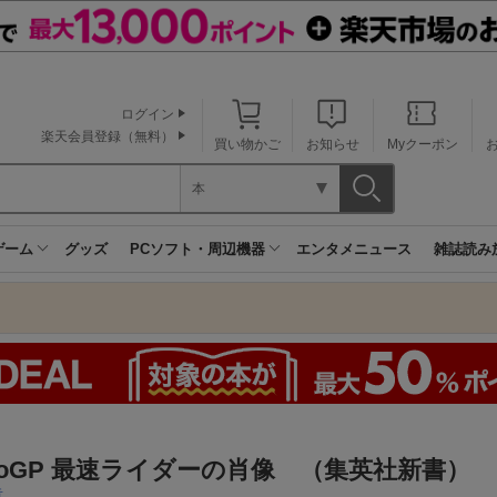
ログイン
楽天会員登録（無料）
買い物かご
お知らせ
Myクーポン
本
ゲーム
グッズ
PCソフト・周辺機器
エンタメニュース
雑誌読み
toGP 最速ライダーの肖像 （集英社新書）
章