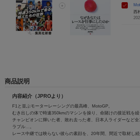
Mo
西
20
商品説明
内容紹介（JPROより）
F1と並ぶモーターレーシングの最高峰、MotoGP。
むき出しの体で時速350kmのマシンを操り、命賭けの接近戦を
チャンピオンに輝いた者、敗れ去った者、日本人ライダーなど全
ラブル…。
レース中継では映らない彼らの素顔を、20年間、間近で取材し