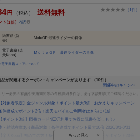
34
（
1
件）
送料無料
円
（税込）
ント
1倍
内訳
紙書籍
(新
MotoGP 最速ライダーの肖像
書)
電子書籍
(楽
ＭｏｔｏＧＰ 最速ライダーの肖像
天Kobo)
bo電子書籍ストアについて
商品が関連するクーポン・キャンペーンがあります
（10件）
開催中のキャンペー
トリー必要の有無や実施期間等の各種詳細条件は、必ず各説明頁でご確認ください
【対象者限定】全ジャンル対象！ポイント最大3倍 おかえりキャンペーン
条件達成でポイント2倍！楽天モバイルご利用者はさらに+1倍
【ポイント3倍】図書カードNEXT利用でお得に読書を楽しもう♪
本・雑誌在庫あり商品対象！条件達成でポイント最大10倍 2026/8/1-8/31
【楽天Kobo】初めての方！条件達成で楽天ブックス購入分がポイント20倍