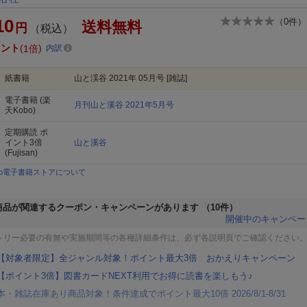
10
（
0
件）
送料無料
円
（税込）
イント
1倍
内訳
紙書籍
山と渓谷 2021年 05月号 [雑誌]
電子書籍
(楽
月刊山と溪谷 2021年5月号
天Kobo)
定期購読
ポ
イント3倍
山と溪谷
(Fujisan)
bo電子書籍ストアについて
商品が関連するクーポン・キャンペーンがあります
（10件）
開催中のキャンペー
トリー必要の有無や実施期間等の各種詳細条件は、必ず各説明頁でご確認ください
【対象者限定】全ジャンル対象！ポイント最大3倍 おかえりキャンペーン
【ポイント3倍】図書カードNEXT利用でお得に読書を楽しもう♪
本・雑誌在庫あり商品対象！条件達成でポイント最大10倍 2026/8/1-8/31