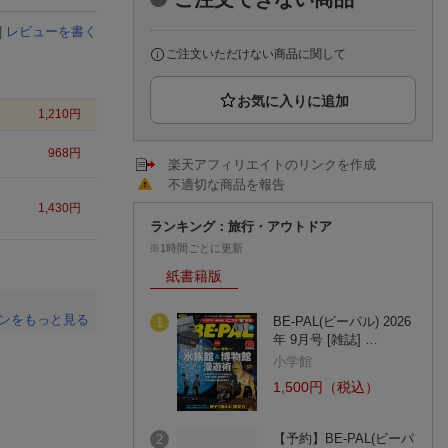
楽天チケット
エンタメニュース
|
レビューを書く
推し楽
ご注文いただけない商品に関して
1,210
円
968
円
楽天アフィリエイトのリンクを作成
不適切な商品を報告
1,430
円
ランキング：旅行・アウトドア
※1時間ごとに更新
紙書籍版
ンをもっと見る
BE-PAL(ビーパル) 2026
1
年 9月号 [雑誌] …
。
小学館
1,500円（税込）
【予約】BE-PAL(ビーパ
2