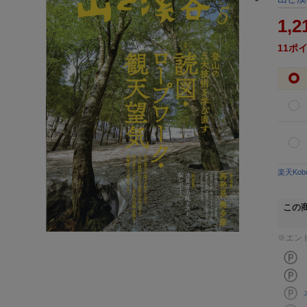
1,2
11
ポ
楽天Ko
この
※エン