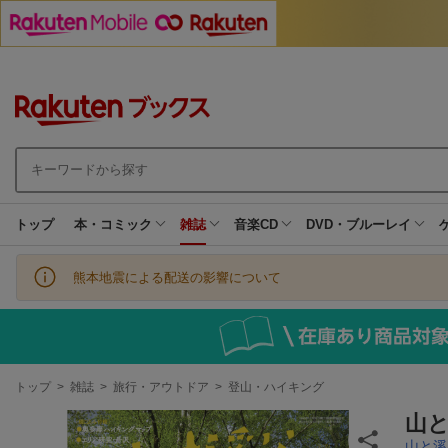
トップ
本・コミック
雑誌
音楽CD
DVD・ブルーレイ
熊本地震による配送の影響について
現
トップ
>
雑誌
>
旅行・アウトドア
>
登山・ハイキング
在
地
山と
山と溪