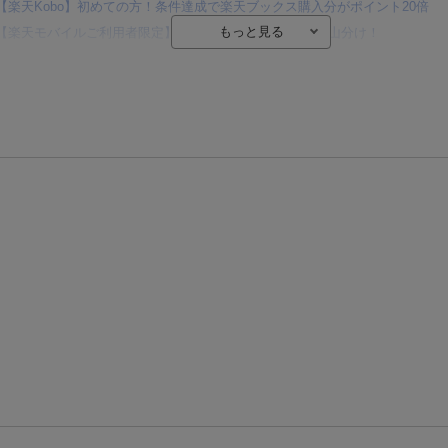
【楽天Kobo】初めての方！条件達成で楽天ブックス購入分がポイント20倍
【楽天モバイルご利用者限定】条件達成で100万ポイント山分け！
【Rakuten Fashion×楽天ブックス】条件達成で10万ポイント山分け
【スタンプカード】楽天ポイントもらえる＆抽選で豪華景品が当たる！
エントリー＆3,000円以上購入で無料データSIM（3GB/月プラン）が当たる！
楽天モバイル紹介キャンペーンの拡散で300円OFFクーポン進呈
条件達成で楽天限定・宝塚歌劇 宙組貸切公演ペアチケットが当たる