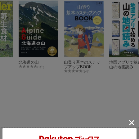
北海道の山
山登り基本のステッ
地図アプリで始
プアップBOOK
山の地図読み
(1件)
(1件)