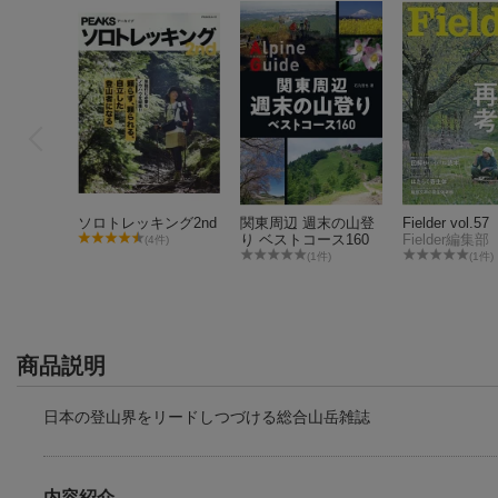
ソロトレッキング2nd
関東周辺 週末の山登
Fielder vol.57
り ベストコース160
Fielder編集部
(4件)
(1件)
(1件)
商品説明
日本の登山界をリードしつづける総合山岳雑誌
内容紹介