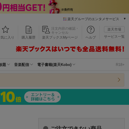
楽天グループのエンタメサービス
本/ゲーム/CD/DVD
注文内容の確認・
楽天市場
キャンセル
楽天ブックス
サービス一覧
お気に入り
購入履歴
楽天ブックスMyページ
ヘルプ
電子書籍
楽天Kobo
雑誌読み放題
楽天マガジン
放題
音楽配信
電子書籍(楽天Kobo)
R18+
音楽配信
楽天ミュージック
動画配信
楽天TV
動画配信ガイド
Rakuten PLAY
無料テレビ
Rチャンネル
チケット
ご注文できない商品