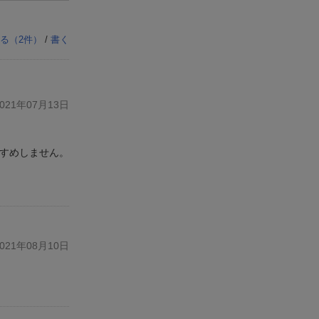
る（
2
件）
/
書く
21年07月13日
すすめしません。
21年08月10日