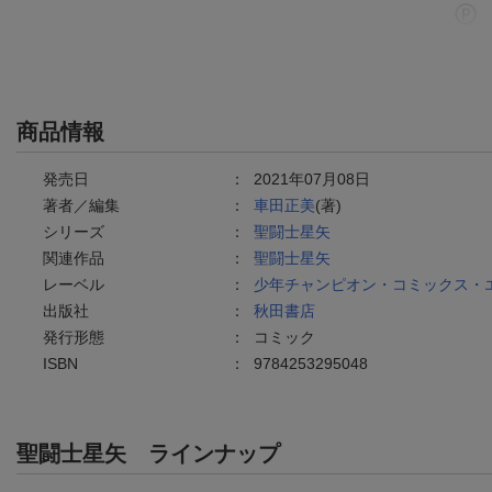
商品情報
発売日
：
2021年07月08日
著者／編集
：
車田正美
(著)
シリーズ
：
聖闘士星矢
関連作品
：
聖闘士星矢
レーベル
：
少年チャンピオン・コミックス・
出版社
：
秋田書店
発行形態
：
コミック
ISBN
：
9784253295048
聖闘士星矢
ラインナップ