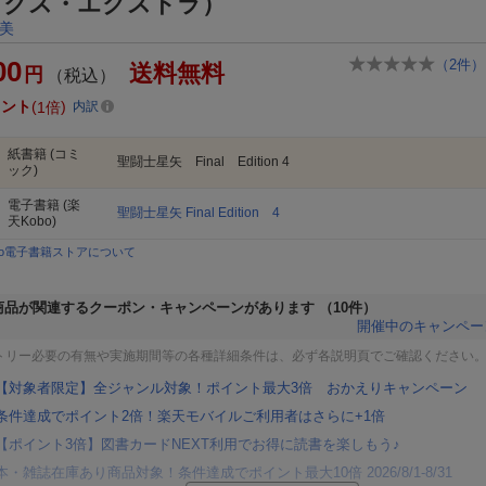
ックス・エクストラ）
美
00
（
2
件）
送料無料
円
（税込）
イント
1倍
内訳
紙書籍
(コミ
聖闘士星矢 Final Edition 4
ック)
電子書籍
(楽
聖闘士星矢 Final Edition 4
天Kobo)
bo電子書籍ストアについて
商品が関連するクーポン・キャンペーンがあります
（10件）
開催中のキャンペー
トリー必要の有無や実施期間等の各種詳細条件は、必ず各説明頁でご確認ください
【対象者限定】全ジャンル対象！ポイント最大3倍 おかえりキャンペーン
条件達成でポイント2倍！楽天モバイルご利用者はさらに+1倍
【ポイント3倍】図書カードNEXT利用でお得に読書を楽しもう♪
本・雑誌在庫あり商品対象！条件達成でポイント最大10倍 2026/8/1-8/31