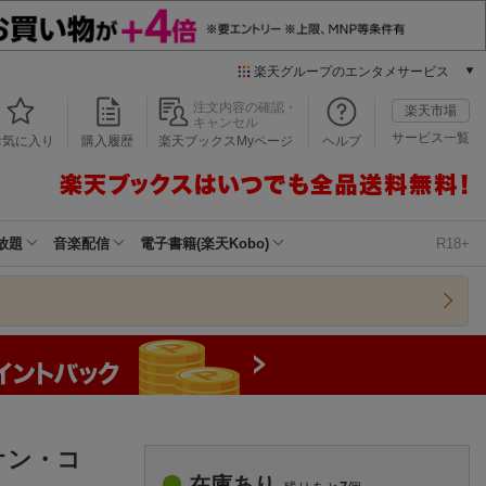
楽天グループのエンタメサービス
本/ゲーム/CD/DVD
注文内容の確認・
楽天市場
キャンセル
楽天ブックス
サービス一覧
お気に入り
購入履歴
楽天ブックスMyページ
ヘルプ
電子書籍
楽天Kobo
雑誌読み放題
楽天マガジン
放題
音楽配信
電子書籍(楽天Kobo)
R18+
音楽配信
楽天ミュージック
動画配信
楽天TV
動画配信ガイド
Rakuten PLAY
無料テレビ
Rチャンネル
ピオン・コ
チケット
在庫あり