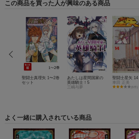
この商品を買った人が興味のある商品
聖闘士真理矢 1〜2巻
あたしは星間国家の
聖闘士星矢 14
セット
英雄騎士！5
車田 正美
三嶋与夢
件)
(6件)
よく一緒に購入されている商品