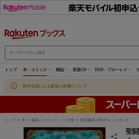
トップ
本・コミック
雑誌
音楽CD
DVD・ブルーレイ
熊本地震による配送の影響について
現
トップ
>
本
>
漫画（コミック）
>
少年
>
秋田書店 少年チャンピオンC
在
地
聖闘