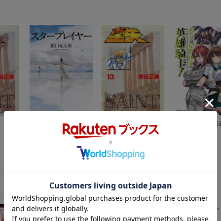
スタープレイヤー
聖闘士星矢 13
あたしは星間国
恒川 光太郎
車田 正美
英雄騎士！4
三嶋与夢
(73件)
(6件)
聖闘士星矢 Final Edition 4
（少年チャンピオン
エクストラ）