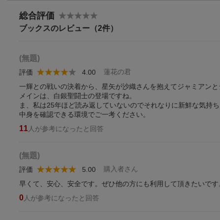
総合評価
ブックスのレビュー（2件）
(無題)
蓮花の君
評価
4.00
一輝との戦いの決着から、星矢が沙織さんを抱えてジャミアンと
メインは、白銀聖闘士の登場ですね。
ま、私は25年ほど読み返していないのでそれなりに新鮮な気持
中身を確認できる環境でご一考ください。
11
人が参考になったと回答
(無題)
購入者さん
評価
5.00
早くて、安心、安全です。ぜひ他の方にも利用して頂きたいです
0
人が参考になったと回答