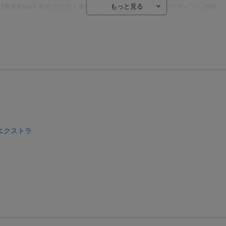
【楽天Kobo】初めての方！条件達成で楽天ブックス購入分がポイント20倍
【楽天モバイルご利用者限定】条件達成で100万ポイント山分け！
【Rakuten Fashion×楽天ブックス】条件達成で10万ポイント山分け
【スタンプカード】楽天ポイントもらえる＆抽選で豪華景品が当たる！
楽天モバイル紹介キャンペーンの拡散で300円OFFクーポン進呈
条件達成で楽天限定・宝塚歌劇 宙組貸切公演ペアチケットが当たる
エクストラ