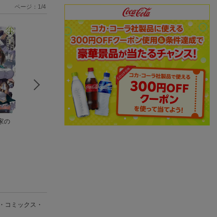
ページ：
1
/
4
家の
聖闘士聖衣MYTHOL
あたしは星間国家の
あたしは星間国家
OGY -ONE THOUSA
英雄騎士！ 3
英雄騎士！ 4
ND WARS EDITION-
石口 十
石口 十
(1件)
・コミックス・