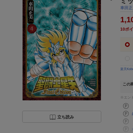
ミ
車田正
1,1
10
ポ
楽天Ko
この
※エン
立ち読み