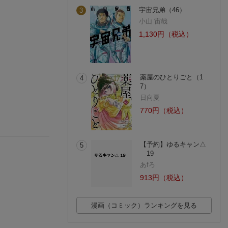
宇宙兄弟（46）
3
小山 宙哉
1,130円（税込）
薬屋のひとりごと（1
4
7）
日向夏
770円（税込）
【予約】ゆるキャン△
5
19
あfろ
913円（税込）
漫画（コミック）ランキングを見る