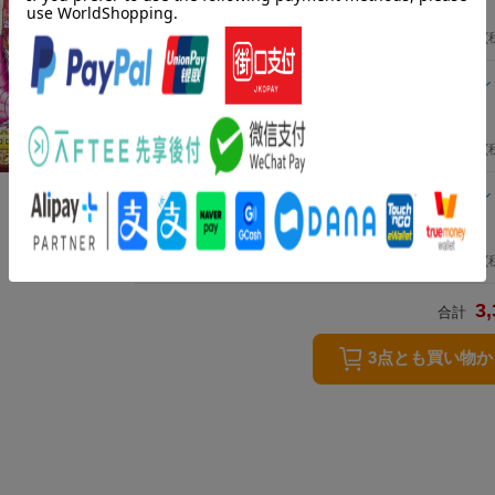
車田正美
2021年07月08日発売
／ 秋田書店
1,100
円
(
聖闘士星矢 Final Edition 5
（少年チャンピオン
エクストラ）
車田正美
2021年07月08日発売
／ 秋田書店
1,100
円
(
聖闘士星矢 Final Edition 3
（少年チャンピオン
エクストラ）
車田正美
2021年07月08日発売
／ 秋田書店
1,100
円
(
3,
合計
3点とも買い物