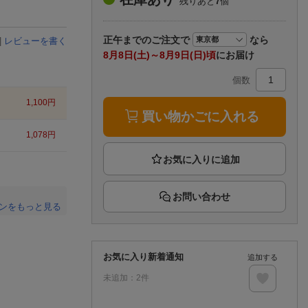
残りあと
7
個
楽天チケット
エンタメニュース
推し楽
正午まで
のご注文で
なら
|
レビューを書く
8月8日(土)～8月9日(日)頃
にお届け
個数
1,100
円
買い物かごに入れる
1,078
円
お問い合わせ
ンをもっと見る
。
お気に入り新着通知
追加する
未追加：
2
件