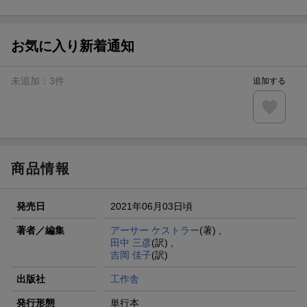
ト山分け
【スタンプカード】楽天ポイントもらえる＆抽選で豪華景品
が当たる！
お気に入り新着通知
エントリー＆3,000円以上購入で無料データSIM（3GB/月プ
ラン）が当たる！
未追加：
3
件
追加する
楽天モバイル紹介キャンペーンの拡散で300円OFFクーポン
進呈
条件達成で楽天限定・宝塚歌劇 宙組貸切公演ペアチケット
が当たる
商品情報
発売日
2021年06月03日頃
著者／編集
アーサー ケストラー
(著) ,
田中 三彦
(訳) ,
吉岡 佳子
(訳)
出版社
工作舎
発行形態
単行本