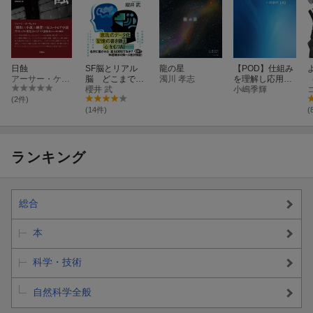
日蝕
SF脳とリアル
龍の星
【POD】仕組み
アーサー・ケストラー
脳 どこまで可
濁川 孝志
を理解し応用す
能か、なぜ不可
櫻井 武
る 教育の方法
小嶋季輝
能なのか
(2件)
(14件)
(
ランキング
総合
本
科学・技術
自然科学全般