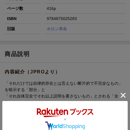
ページ数
416p
ISBN
9784875025283
旧版
ホロン革命
商品説明
内容紹介（JPROより）
「それだけでは自律的存在とは言えない断片的で不完全なもの」
を暗示する「部分」と
「それ自体完全でそれ以上説明を要さないもの」とされる「全
体」。
生物、社会、あるいは宇宙全体において、絶対的な「部分」や
「全体」はまったく存在しない。
有機体は部分と全体の両面をもつ「ホロン」からなる多層システ
ムなのである。