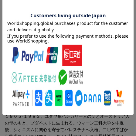
「ホロン」の創造性の鍵は、「部分」としての自己規制と「全
体」としての自律性のダイナミクスにある。
目次（「BOOK」データベースより）
プロローグ 新しい暦（ポスト・ヒロシマの課題／借りものの時
間のなかの虚構 ほか）／第１部 システムとは何か（ホロンが
つくる開かれたシステム／エロスとタナトスを超えて ほか）／
第２部 創造的精神（ユーモアとウィット／科学における発見
術 ほか）／第３部 創造的進化（崩れゆく砦／ラマルク再訪
ほか）／第４部 新しい地平（自由意志とヒエラルキー／物質と
精神の対話 ほか）
著者情報（「BOOK」データベースより）
ケストラー，アーサー（Koestler,Arthur）
１９０５-１９８３。ユダヤ系ハンガリー人の父とオーストリア人
の母のもと、ブダペストに生まれる。ウィーン工科大学を中退
後、シオニズムに関心を寄せてパレスチナへ入植。二〇代半ばか