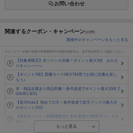
お問い合わせ
関連するクーポン・キャンペーン
(10件)
開催中のキャンペーンをもっと見る
※エントリー必要の有無や実施期間等の各種詳細条件は、必ず各説明頁でご確認ください。
【対象者限定】全ジャンル対象！ポイント最大3倍 おかえ
りキャンペーン
【ポイント3倍】図書カードNEXT利用でお得に読書を楽し
もう♪
本・雑誌在庫あり商品対象！条件達成でポイント最大10倍 2
026/8/1-8/31
【楽天Kobo】初めての方！条件達成で楽天ブックス購入分
がポイント20倍
【楽天モバイルご利用者限定】条件達成で100万ポイント山
分け！
【Rakuten Fashion×楽天ブックス】条件達成で10万ポイン