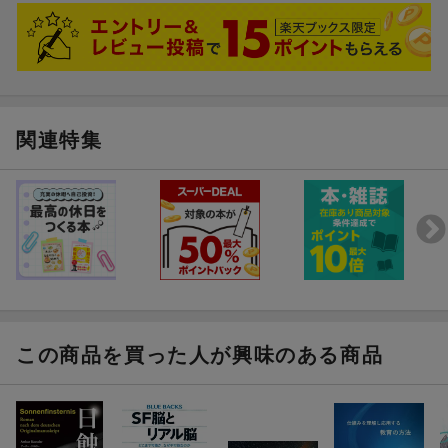
月〜１２年７月、福島原発事故に対する国会事故調委員として原
因調査にあたった。２０１３年、居を東京から八ヶ岳北横岳山麓
に移す
吉岡佳子（ヨシオカヨシコ）
１９５２年、滋賀県生まれ。京都大学農学部食品工学科卒業後、
関連特集
生物学を基軸として翻訳業に従事。また、手話学習および通訳活
動を経て一橋大学大学院言語社会研究科博士課後期課程修了。博
士（学術）（本データはこの書籍が刊行された当時に掲載されて
いたものです）
この商品を買った人が興味のある商品