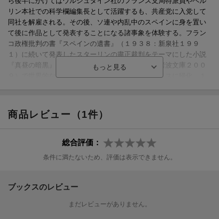
ら後半にかけてはウルシュタイン社のフランス支局特派員やベル
リン本社での科学欄編集長として活躍するも、共産党に入党して
同社を解雇される。その後、ソ連や内乱中のスペインに身を置い
て後に作品として発表することになる諸事象を体験する。フラン
コ政権批判の書『スペインの遺書』（１９３８：新泉社１９９
１）に続いて発表したスターリンの粛正裁判をテーマにした小説
『真昼の暗黒』（１９４０：角川文庫１９６０：岩波文庫２００
９）で世界的な注目を浴びる。１９４８年、イギリスに帰化。１
９６８年、オーストリアのアルプバッハで、各界の先鋒を集めた
シンポジウム『還元主義を超えて』を開催し、その成果を刊行
（１９６９：工作舎１９８３）。新しい人間学への視点を示し、
商品レビュー（1件）
次世代に多大な影響をおよぼした。１９８３年３月、シンシア夫
人とともに自殺
総合評価：
田中三彦（タナカミツヒコ）
条件に満たないため、評価は表示できません。
１９４３年、日光市生まれ。１９７７年に原発設計技師として九
年間勤務した民間会社を退社後、吉福伸逸主宰のＣ＋Ｆコミュニ
ケーションズに席を置き、主として「ニューサイエンス」の海外
ブックスのレビュー
書籍の翻訳や、米国の科学雑誌Ｐｏｐｕｌａｒ Ｓｃｉｅｎｃｅ
まだレビューがありません。
やＯＭＮＩの日本語版の編集や執筆に携わる。８８年Ｃ＋Ｆ解散
後は、科学系の翻訳、評論、執筆活動を展開。２０１１年１２