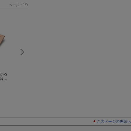
ページ：
1
/
9
ろがる
みずとはなんじゃ？
かこ さとし 新・
からすのパンやさ
音館
かこさとし
絵でみる化学のせか
ん クリスマス限
い2 なかよし いじ
かこ さとし
特装版
かこさとし
（かこさと
わる 元素の学校と
おはなしのほん）
周期表
このページの先頭へ