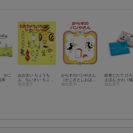
念 かこ
おおきい ちょうち
からすのパンやさん
絵巻じたて ひ
絵本
ん ちいさい ちょう
（かこさとしおはな
えほん かわ
（福
ちん
加古里子
（かがくのとも
しのほん）
加古里子
の単行本）
加古里子
絵本）