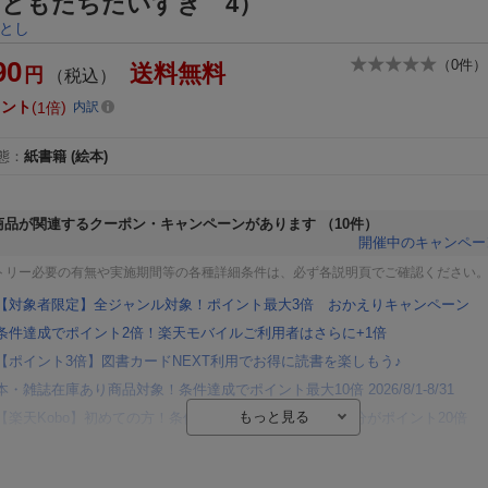
 ともだちだいすき 4）
とし
90
（
0
件）
送料無料
円
（税込）
イント
1倍
内訳
態
：
紙書籍
(絵本)
商品が関連するクーポン・キャンペーンがあります
（10件）
開催中のキャンペー
トリー必要の有無や実施期間等の各種詳細条件は、必ず各説明頁でご確認ください
【対象者限定】全ジャンル対象！ポイント最大3倍 おかえりキャンペーン
条件達成でポイント2倍！楽天モバイルご利用者はさらに+1倍
【ポイント3倍】図書カードNEXT利用でお得に読書を楽しもう♪
本・雑誌在庫あり商品対象！条件達成でポイント最大10倍 2026/8/1-8/31
【楽天Kobo】初めての方！条件達成で楽天ブックス購入分がポイント20倍
【楽天モバイルご利用者限定】条件達成で100万ポイント山分け！
【Rakuten Fashion×楽天ブックス】条件達成で10万ポイント山分け