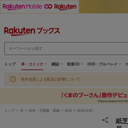
トップ
本・コミック
雑誌
音楽CD
DVD・ブルーレイ
熊本地震による配送の影響について
現
トップ
>
本
>
絵本・児童書・図鑑
>
絵本
>
絵本(日本）
在
地
紙芝