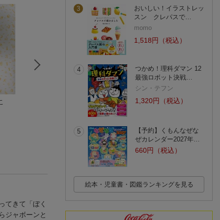
おいしい！イラストレッ
3
スン クレパスで…
momo
1,518円（税込）
つかめ！理科ダマン 12
4
最強ロボット決戦…
シン・テフン
1,320円（税込）
こ
紙芝居そらにいっ
紙芝居 おはなが
紙芝居 おおきく
た ひきがえる
ぱっ！
たら
重松 彌佐
こが ようこ
とよた かずひこ
(1件)
【予約】くもんなぜな
5
ぜカレンダー2027年…
660円（税込）
絵本・児童書・図鑑ランキングを見る
ってきて「ぼく
らジャボーンと