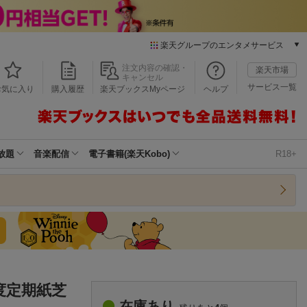
楽天グループのエンタメサービス
本/ゲーム/CD/DVD
注文内容の確認・
楽天市場
キャンセル
楽天ブックス
サービス一覧
お気に入り
購入履歴
楽天ブックスMyページ
ヘルプ
電子書籍
楽天Kobo
雑誌読み放題
楽天マガジン
放題
音楽配信
電子書籍(楽天Kobo)
R18+
音楽配信
楽天ミュージック
動画配信
楽天TV
動画配信ガイド
Rakuten PLAY
無料テレビ
Rチャンネル
度定期紙芝
チケット
在庫あり