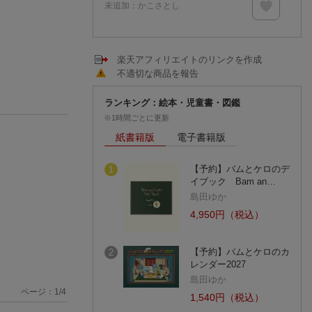
未追加：
かこさとし
楽天アフィリエイトのリンクを作成
不適切な商品を報告
ランキング：絵本・児童書・図鑑
※1時間ごとに更新
紙書籍版
電子書籍版
【予約】バムとケロのデ
1
イブック Bam an…
島田ゆか
4,950円（税込）
【予約】バムとケロのカ
2
レンダー2027
島田ゆか
ページ：
1
/
4
1,540円（税込）