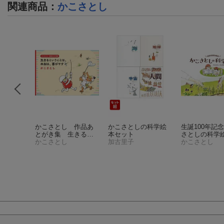
関連商品
：
かこさとし
かこさとし 作品あ
かこさとしの科学絵
生誕100年記
とがき集 生きると
本セット
さとしの科学
いうことは、本当
かこさとし
加古里子
かこさとし
は、喜びです