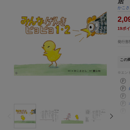
居
かこさ
2,0
19
ポ
発行形
この
※エン