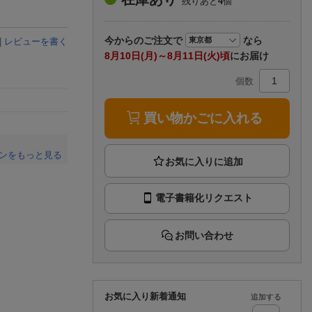
残りあと
4
個
楽天チケット
エンタメニュース
推し楽
今から
のご注文で
なら
|
レビューを書く
8月10日(月)～8月11日(火)頃
にお届け
個数
買い物かごに入れる
ンをもっと見る
。
電子書籍化リクエスト
お問い合わせ
お気に入り新着通知
追加する