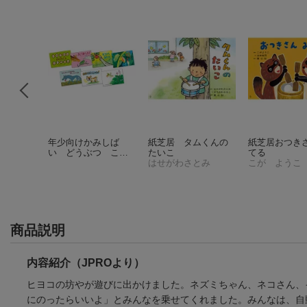
っすんぼ
年少向けかみしば
紙芝居 タムくんの
紙芝居おつきさ
い どうぶつ こん
たいこ
てる
にちは！（全7巻）
はせがわさとみ
こが ようこ
商品説明
内容紹介（JPROより）
ヒヨコの坊やが遊びに出かけました。ネズミちゃん、ネコさん、
にのったらいいよ」とみんなを乗せてくれました。みんなは、自