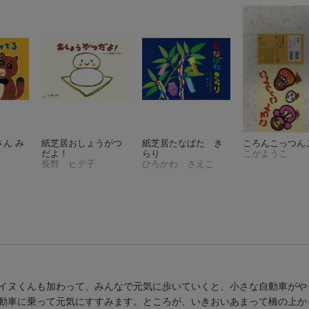
ん み
紙芝居おしょうがつ
紙芝居たなばた き
ころんこっつん
だよ！
らり
こがようこ
長野 ヒデ子
ひろかわ さえこ
イヌくんも加わって、みんなで元気に歩いていくと、小さな自動車がや
動車に乗って元気にすすみます。ところが、いきおいあまって橋の上か