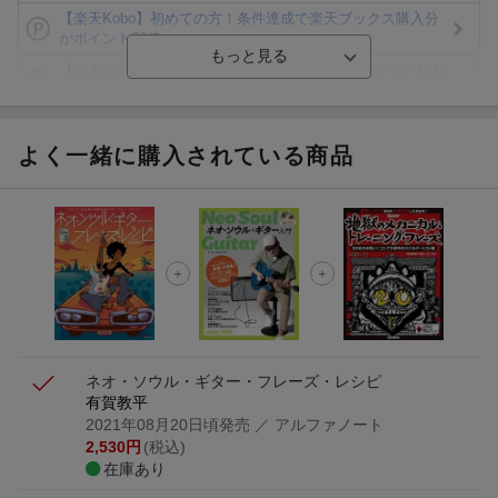
【楽天Kobo】初めての方！条件達成で楽天ブックス購入分
がポイント20倍
【楽天モバイルご利用者限定】条件達成で100万ポイント山
分け！
【Rakuten Fashion×楽天ブックス】条件達成で10万ポイン
ト山分け
よく一緒に購入されている商品
【スタンプカード】楽天ポイントもらえる＆抽選で豪華景品
が当たる！
エントリー＆3,000円以上購入で無料データSIM（3GB/月プ
ラン）が当たる！
楽天モバイル紹介キャンペーンの拡散で300円OFFクーポン
進呈
ネオ・ソウル・ギター・フレーズ・レシピ
有賀教平
2021年08月20日頃発売
／ アルファノート
2,530
円
(税込)
在庫あり