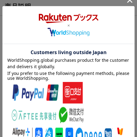
商品説明
内容紹介
1:まえがき
2:本書の構成
3:◆BASIC TRAINING ネオ・ソウルの基礎トレーニング
4:フィンガー・トレーニング＆ピッキング練習1
5:フィンガー・トレーニング＆ピッキング練習2
6:ハンマリングオン、プリングオフ・トレーニング
7:5弦ルートにおける4和音コード・トレーニング
8:6弦ルートにおける4和音コード・トレーニング
9:シンクロを考える
10:ブリッジミュートでネオ・ソル・スタイルを学ぶ
11:ハイブリッド・ピッキング・トレーニング
12:音を短く弾くトレーニング
13:音を長く伸ばすトレーニング
14:◆BLUES ブルースから学ぶネオ・ソウル
内容紹介（JPROより）
15:ブリッジミュート主体のバッキング