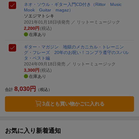
ネオ・ソウル・ギター入門
CD付き
（Rittor Music
Mook Guitar magaz）
ソエジマトシキ
2021年01月18日頃発売
／ リットーミュージック
2,200
円
(税込)
在庫あり
ギター・マガジン 地獄のメカニカル・トレーニン
グ・フレーズ 20年のお呪い！コンプラ遵守のスパル
タ・ベスト編
2024年09月18日発売
／ リットーミュージック
3,300
円
(税込)
在庫あり
8,030
円
合計
（税込）
3点とも買い物かごに入れる
お気に入り新着通知