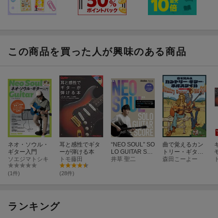
70:あとがき
71:著者プロフィール
この商品を買った人が興味のある商品
ネオ・ソウル・
耳と感性でギタ
“NEO SOUL” SO
曲で覚えるカン
ギター入門
ーが弾ける本
LO GUITAR SC
トリー・ギタ
ソエジマトシキ
トモ藤田
ORE フィンガ
井草 聖二
ー・ネオスタイ
森田こーよー
ースタイリスト
ル
のための新世代
(1件)
(28件)
名曲20
ランキング