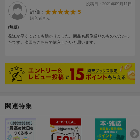
51:リディアンフラット7thスケール
投稿日：2021年09月11日
52:ファンクにおけるフィンガー・スタイル・バッキング1
5
評価：
53:ファンクにおけるフィンガー・スタイル・バッキング2
購入者さん
54:単音とドミナント7thコードのコンビネーション・ファンク・
(無題)
フレーズ
発送が早くてとても助かりました。商品も想像通りのものでよかっ
55:メジャー・トライアド・ダブルストップ・フレーズ
たてす。次回もこちらで購入したいと思います。
56:アクセントをより強調したカッティング
57:8分裏を狙ったトリッキーなカッティング
58:●column 著者の参加楽曲におけるネオ・ソウル・プレイ
59:◆NEO SOUL 各ジャンルを昇華させたネオ・ソウル
60:コード+ハンマリング、プリング
61:ブリッジミュートを効果的に使用したフレーズ
62:8分の6拍子×ネオ・ソウル
63:ネオ・ソウル御用達！クイック・スライド
64:3度、4度インターバル・ダブルストップ・フレーズ
関連特集
65:ブリッジ・ミュートと高速フレーズのコンビネーション
66:5度インターバル・ダブルストップ・フレーズ
67:レイドバック
68:ネオ・ソウル・フィンガー・スタイル・バッキング
69:転調を含んだスムースジャズ寄りのネオ・ソウル・アプローチ