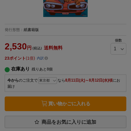
発行形態
：
紙書籍版
個数
2,530
円
送料無料
(税込)
23
ポイント
1倍
内訳
在庫あり
残りあと
8
個
今から
のご注文で
なら
8月11日(火)～8月12日(水)頃
にお
届け
買い物かごに入れる
商品をお気に入りに追加