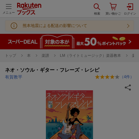
メニュー
熊本地震による配送の影響について
トップ
本
楽譜
LM（ライトミュージック）楽器教本
楽
ネオ・ソウル・ギター・フレーズ・レシピ
有賀教平
（
4
件）