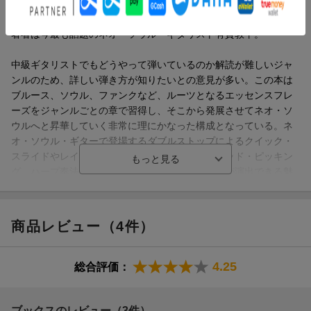
16:スライド、ブリッジミュートを交えたスロー・ブルース・バッ
SNSで人気を集める最先端のギタープレイ・スタイルと言われる
キング
ネオ・ソウル・ギターに特化した教則本。
17:テキサス・スタイル・バッキング
著者は今最も話題のネオ・ソウル・ギタリスト有賀教平。
18:ゴスペル要素を取り入れたフィンガー・バッキング・パターン
19:クオーターチョーキングを用いたフレーズ
中級ギタリストでもどうやって弾いているのか解読が難しいジャ
20:コードトーンを使ったアプローチ
ンルのため、詳しい弾き方が知りたいとの意見が多い。この本は
21:コード感の出るダブルストップ・フレーズ
ブルース、ソウル、ファンクなど、ルーツとなるエッセンスフレ
22:ブルースにおけるオルタードフレーズ
ーズをジャンルごとの章で習得し、そこから発展させてネオ・ソ
23:ジャズ・ブルース4分刻みバッキング
ウルへと昇華していく非常に理にかなった構成となっている。ネ
24:ジャズ・ブルースにおけるコンピング
オ・ソウル・ギターで登場するダブルストップによるクイック・
25:ウォーキングベースを絡めたバッキング
スライドやレイドバック、全指を使ったハイブリッド・ピッキン
26:ジャズ・ブルースにおけるソロアプローチ
グ、ハープ奏法など、取り入れることで今っぽさが演出できる魅
27:●column 著者が影響を受けたアーティスト＆作品
力的な技が自然に習得できる内容だ。
28:◆SOUL ソウルから学ぶネオ・ソウル
29:soulカッティング
【無理なくレベルアップ】
商品レビュー（4件）
30:ブルース・ライクなsoulオブリ
STEP1からSTEP3まで難易度順になっているので、
31:8ビート・シャッフルにおけるフィンガー・ピッキング・バッ
自分のレベルに合わせて無理なくトライすることができる！
キング
なんと164ものフレーズを掲載！
4.25
総合評価：
32:16ビート・バウンス・カッティング
33:ミドルテンポでの1人完結型フィンガー・ピッキング・バッキ
【充実の動画コンテンツ】
ング
文章では伝えにくい奏法解説や模範演奏、テンポ別の練習用カラ
ブックスのレビュー（3件）