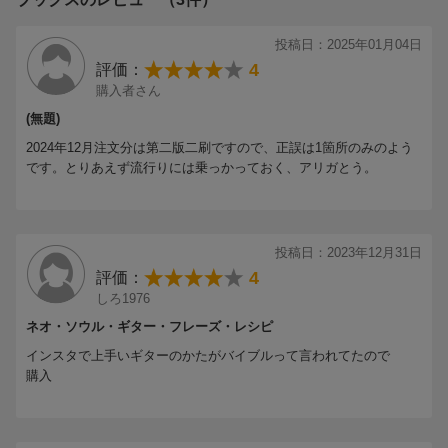
34:ダブルストップ
オケなど、なんと3時間超の動画コンテンツ(付属DVDとQR動画)
35:ハープ奏法
が付いてくる！
投稿日：2025年01月04日
36:開放弦〜ハンマリングを含むフィンガー・ピッキング・スタイ
1.ネオ・ソウルの基礎トレーニング
4
評価：
ル
2.ブルースから学ぶネオ・ソウル
購入者さん
37:32分音符を用いた高速フィンガー・ピッキング・スタイル
3.ソウルから学ぶネオ・ソウル
(無題)
38:ダブルストップを使ったソロ
4.ファンクから学ぶネオ・ソウル
2024年12月注文分は第二版二刷ですので、正誤は1箇所のみのよう
39:メジャーペンタ+マイナーペンタ
5.各ジャンルを昇華させたネオ・ソウル
です。とりあえず流行りには乗っかっておく、アリガとう。
40:●column 著者の主な使用機材
41:◆FUNK ファンクから学ぶネオ・ソウル
42:左手による音価コントロールと動画で見る右手筋肉の使い方
43:横ノリ系カッティングと動画で見るだ円グルーヴ
投稿日：2023年12月31日
44:コードヴォイシングを変化させながらメロディックにカッティ
4
評価：
ングする
しろ1976
45:イーブン＆シャッフル（8分）＆バウンス（16分）
46:アクセントに吸引するようなバウンス感覚を身につける
ネオ・ソウル・ギター・フレーズ・レシピ
47:3連系高速ブラッシングとのコンビネーション・カッティング
インスタで上手いギターのかたがバイブルって言われてたので
48:32分音符により高速ブラッシングとのコンビネーション・カッ
購入
ティング
49:ベース・ライクな単音カッティング
50:7thの様々なヴォイシング、オブリ