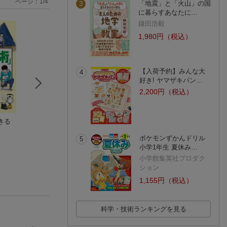
ページ：
1
/
4
「地震」と「火山」の国
3
に暮らすあなたに…
鎌田浩毅
1,980円（税込）
【入荷予約】みんな大
4
好き! ヤマザキパン…
2,200円（税込）
きる
食べる野草図鑑
食べられる野草 採
胎内記憶図鑑2 
岡田恭子（マクロビオティック）
り方・食べ方・見分
編
け方
長野 修平
のぶみ（斎藤 信
(21件)
ポケモンずかんドリル
5
(2件)
(40件)
小学1年生 夏休み…
小学館集英社プロダク
ション
1,155円（税込）
科学・技術ランキングを見る