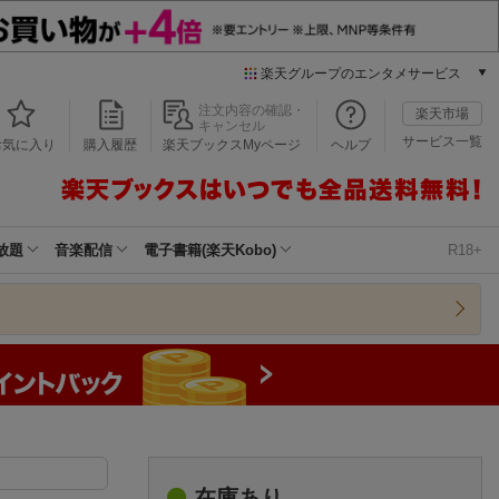
楽天グループのエンタメサービス
本/ゲーム/CD/DVD
注文内容の確認・
楽天市場
キャンセル
楽天ブックス
サービス一覧
お気に入り
購入履歴
楽天ブックスMyページ
ヘルプ
電子書籍
楽天Kobo
雑誌読み放題
楽天マガジン
放題
音楽配信
電子書籍(楽天Kobo)
R18+
音楽配信
楽天ミュージック
動画配信
楽天TV
動画配信ガイド
Rakuten PLAY
無料テレビ
Rチャンネル
チケット
在庫あり