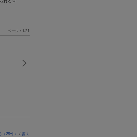
られる草
ページ：1/31
る（
29
件）
/
書く