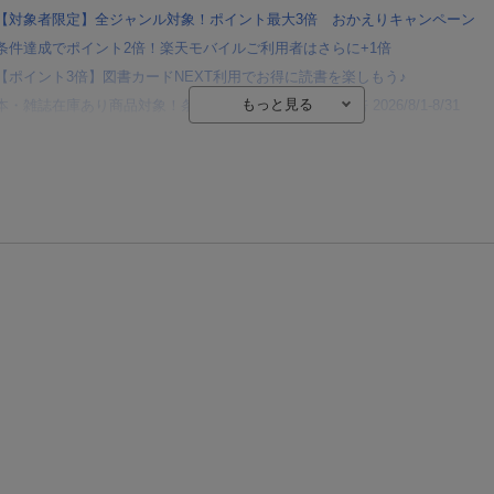
【対象者限定】全ジャンル対象！ポイント最大3倍 おかえりキャンペーン
条件達成でポイント2倍！楽天モバイルご利用者はさらに+1倍
【ポイント3倍】図書カードNEXT利用でお得に読書を楽しもう♪
本・雑誌在庫あり商品対象！条件達成でポイント最大10倍 2026/8/1-8/31
【楽天Kobo】初めての方！条件達成で楽天ブックス購入分がポイント20倍
【楽天モバイルご利用者限定】条件達成で100万ポイント山分け！
【Rakuten Fashion×楽天ブックス】条件達成で10万ポイント山分け
【スタンプカード】楽天ポイントもらえる＆抽選で豪華景品が当たる！
楽天モバイル紹介キャンペーンの拡散で300円OFFクーポン進呈