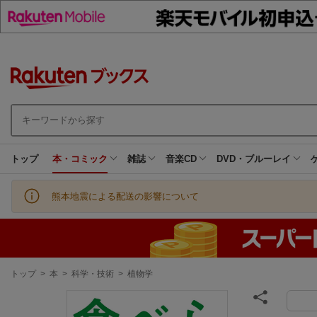
トップ
本・コミック
雑誌
音楽CD
DVD・ブルーレイ
熊本地震による配送の影響について
現
トップ
>
本
>
科学・技術
>
植物学
在
地