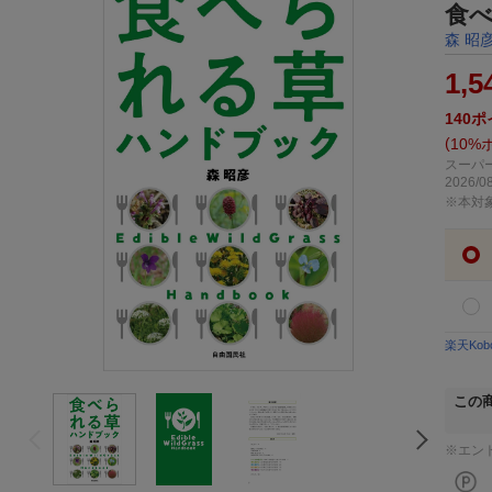
食
森 昭
1,5
140
ポ
10%
スーパー
2026/08
※本対
楽天Ko
この
※エン