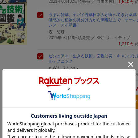
2021年08月02日頃発売
／ 自由国民社
1,540
円
(
うまい雑草、ヤバイ野草
日本人が食べてきた薬草
魅惑的な植物の見分け方から調理法まで オール
ンス・アイ新書）
森 昭彦
2011年08月16日頃発売
／ SBクリエイティブ
1,210
円
(
ビジュアル「生きる技術」図鑑
防災・キャンプに
ルテクニック
かざま りんぺい
2023年04月11日発売
／ 誠文堂新光社
1,870
円
(
4,
合計
3点とも買い物