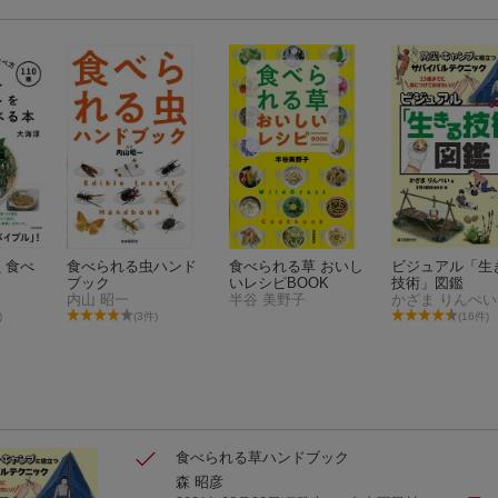
く食べ
食べられる虫ハンド
食べられる草 おいし
ビジュアル「生
ブック
いレシピBOOK
技術」図鑑
内山 昭一
半谷 美野子
かざま りんぺい
)
(3件)
(16件)
食べられる草ハンドブック
森 昭彦