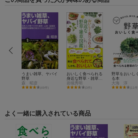
べる山
うまい雑草、ヤバイ
おいしく食べられる
野草をおいし
版
野草
身近な野草・雑草図
る本
森 昭彦
鑑
岩槻秀明
大海 淳
件)
(49件)
(3件)
(11件
よく一緒に購入されている商品