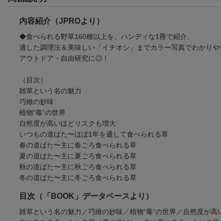
内容紹介（JPROより）
◆食べられる野草160種以上を、ハンディな1冊で紹介。
適した調理法＆美味しい「イチオシ」までカラー写真でわかりや
アウトドア・自由研究に◎！
（目次）
雑草という名の魅力
巧緻の妙味
植物“毒”の世界
自然度が高いほどリスクも増大
いつもの道ばた〜ほぼ1年を通して食べられる草
春の道ばた〜主に春ごろ食べられる草
夏の道ばた〜主に夏ごろ食べられる草
秋の道ばた〜主に秋ごろ食べられる草
冬の道ばた〜主に冬ごろ食べられる草
目次（「BOOK」データベースより）
雑草という名の魅力／巧緻の妙味／植物“毒”の世界／自然度が