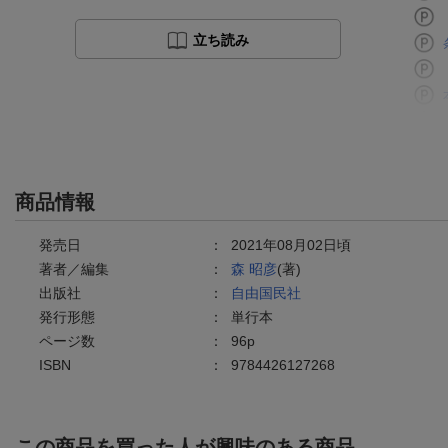
立ち読み
商品情報
発売日
：
2021年08月02日頃
著者／編集
：
森 昭彦
(著)
出版社
：
自由国民社
発行形態
：
単行本
ページ数
：
96p
ISBN
：
9784426127268
この商品を買った人が興味のある商品