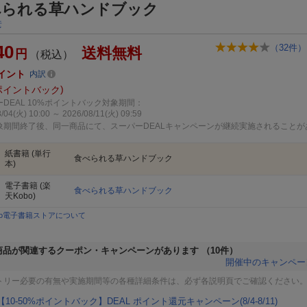
べられる草ハンドブック
彦
40
（
32
件）
送料無料
円
（税込）
イント
内訳
ポイントバック
DEAL 10%ポイントバック対象期間：
/04(火) 10:00 ～ 2026/08/11(火) 09:59
象期間終了後、同一商品にて、スーパーDEALキャンペーンが継続実施されることが
紙書籍
(単行
食べられる草ハンドブック
本)
電子書籍
(楽
食べられる草ハンドブック
天Kobo)
bo電子書籍ストアについて
商品が関連するクーポン・キャンペーンがあります
（10件）
開催中のキャンペー
トリー必要の有無や実施期間等の各種詳細条件は、必ず各説明頁でご確認ください
【10-50%ポイントバック】DEAL ポイント還元キャンペーン(8/4-8/11)