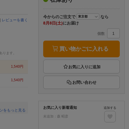
楽天チケット
エンタメニュース
推し楽
今から
のご注文で
なら
|
レビューを書く
8月8日(土)
にお届け
個数
買い物かごに入れる
あります。
1,540
円
1,540
円
お問い合わせ
お気に入り新着通知
追加する
ンをもっと見る
未追加：
森 昭彦
。