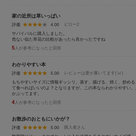
家の近所は草いっぱい
ピロー2
評価
4.00
サバイバルに購入しました。
危ない似た草花の比較があったら良かったですね
5
人が参考になったと回答
わかりやすい本
レビューは妻が書いてます('ω')
評価
5.00
もちやすいサイズに情報ギッシリ。蒸す、揚げる、焼く、炒める
て食べればいいのよ？となりますが、この本ならわかりやすい。
かぶってます。
4
人が参考になったと回答
お散歩のおともにいかが？
購入者さん
評価
5.00