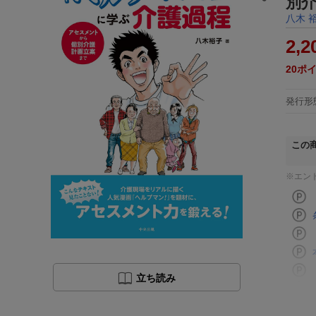
別
八木 
2,2
20
ポ
発行形
この
※エン
立ち読み