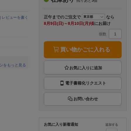
残りあと
5
個
楽天チケット
エンタメニュース
推し楽
正午まで
のご注文で
なら
|
レビューを書く
8月9日(日)～8月10日(月)頃
にお届け
個数
買い物かごに入れる
ンをもっと見る
。
電子書籍化リクエスト
お問い合わせ
お気に入り新着通知
追加する