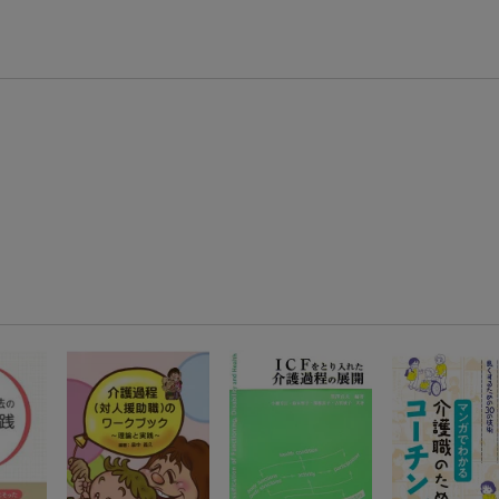
【スタンプカード】楽天ポイントもらえる＆抽選で豪華景品が当たる！
エントリー＆3,000円以上購入で無料データSIM（3GB/月プラン）が当たる！
楽天モバイル紹介キャンペーンの拡散で300円OFFクーポン進呈