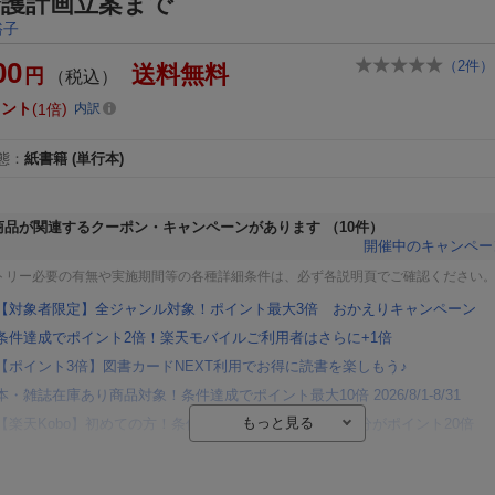
介護計画立案まで
裕子
00
（
2
件）
送料無料
円
（税込）
イント
1倍
内訳
態
：
紙書籍
(単行本)
商品が関連するクーポン・キャンペーンがあります
（10件）
開催中のキャンペー
トリー必要の有無や実施期間等の各種詳細条件は、必ず各説明頁でご確認ください
【対象者限定】全ジャンル対象！ポイント最大3倍 おかえりキャンペーン
条件達成でポイント2倍！楽天モバイルご利用者はさらに+1倍
【ポイント3倍】図書カードNEXT利用でお得に読書を楽しもう♪
本・雑誌在庫あり商品対象！条件達成でポイント最大10倍 2026/8/1-8/31
【楽天Kobo】初めての方！条件達成で楽天ブックス購入分がポイント20倍
【楽天モバイルご利用者限定】条件達成で100万ポイント山分け！
【Rakuten Fashion×楽天ブックス】条件達成で10万ポイント山分け