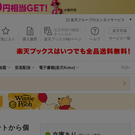
楽天グループのエンタメサービス
本/ゲーム/CD/DVD
注文内容の確認・
楽天市場
キャンセル
楽天ブックス
サービス一覧
お気に入り
購入履歴
楽天ブックスMyページ
ヘルプ
電子書籍
楽天Kobo
雑誌読み放題
楽天マガジン
放題
音楽配信
電子書籍(楽天Kobo)
R18+
音楽配信
楽天ミュージック
動画配信
楽天TV
動画配信ガイド
Rakuten PLAY
無料テレビ
Rチャンネル
ントから個
チケット
在庫あり