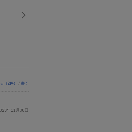
る（
2
件）
/
書く
23年11月08日