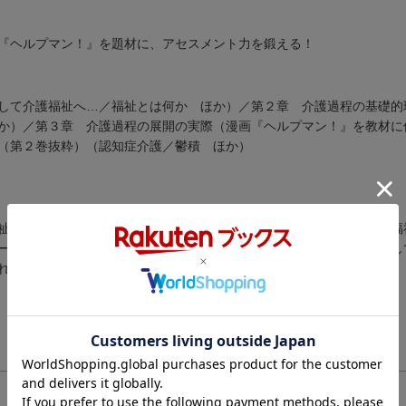
『ヘルプマン！』を題材に、アセスメント力を鍛える！
して介護福祉へ…／福祉とは何か ほか）／第２章 介護過程の基礎的
か）／第３章 介護過程の展開の実際（漫画『ヘルプマン！』を教材に
（第２巻抜粋）（認知症介護／鬱積 ほか）
祉・ケアマネジメント学）。介護福祉士・社会福祉士・保育士。介護福
ーとしても活躍。また被災地にはＤＣＡＴ（災害派遣福祉チーム）とし
れていたものです）