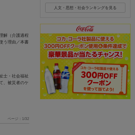
人文・思想・社会ランキングを見る
理解（介護過程
使う理由／本書
祉士・社会福祉
て、被災者のケ
ページ：1/32