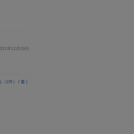
21年12月29日
る（
2
件）
/
書く