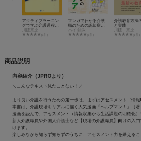
活かすフ
アクティブラーニン
マンガでわかる介護
介護教育方法
セスメン
グで学ぶ介護過程ワ
職のための認知症ケ
と実践
ークブック
川廷宗之
ア
ハイ 鎬洙
川廷 宗之
件)
(1件)
(1件)
(1件)
商品説明
内容紹介（JPROより）
＼こんなテキスト見たことない！／
より良い介護を行うための第一歩は、まずはアセスメント（情報
本書は、介護現場をリアルに描く人気漫画『ヘルプマン！』（著
漫画を読んで、アセスメント（情報収集から生活課題の明確化）
新人介護職員や外国人介護士など【現場の介護職員】向けの入門
けます。
楽しみながら知らず知らずのうちに、アセスメント力を鍛えるこ