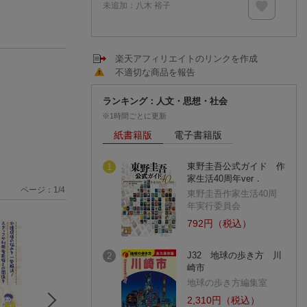
未追加：
八木 裕子
楽天アフィリエイトのリンクを作成
不適切な商品を報告
ランキング：人文・思想・社会
※1時間ごとに更新
紙書籍版
電子書籍版
東野圭吾公式ガイド 作
1
家生活40周年ver．
ページ：
1
/
4
東野圭吾作家生活40周
年実行委員会
792円（税込）
J32 地球の歩き方 川
2
崎市
地球の歩き方編集室
2,310円（税込）