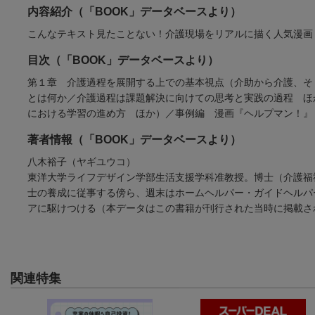
内容紹介（「BOOK」データベースより）
こんなテキスト見たことない！介護現場をリアルに描く人気漫画
目次（「BOOK」データベースより）
第１章 介護過程を展開する上での基本視点（介助から介護、そ
とは何か／介護過程は課題解決に向けての思考と実践の過程 ほ
における学習の進め方 ほか）／事例編 漫画『ヘルプマン！』
著者情報（「BOOK」データベースより）
八木裕子（ヤギユウコ）
東洋大学ライフデザイン学部生活支援学科准教授。博士（介護福
士の養成に従事する傍ら、週末はホームヘルパー・ガイドヘルパ
アに駆けつける（本データはこの書籍が刊行された当時に掲載さ
関連特集