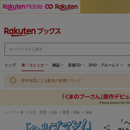
トップ
本・コミック
雑誌
音楽CD
DVD・ブルーレイ
熊本地震による配送の影響について
現
トップ
>
本
>
人文・思想・社会
>
教育・福祉
>
福祉
在
地
「