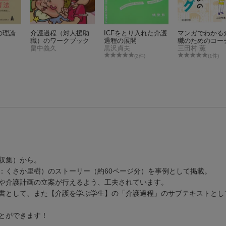
の理論
介護過程（対人援助
ICFをとり入れた介護
マンガでわかる
職）のワークブック
過程の展開
職のためのコー
畠中義久
黒沢貞夫
グ
三田村 薫
(2件)
(1件)
収集）から。
：くさか里樹）のストーリー（約60ページ分）を事例として掲載。
や介護計画の立案が行えるよう、工夫されています。
書として、また【介護を学ぶ学生】の「介護過程」のサブテキストとし
とができます！