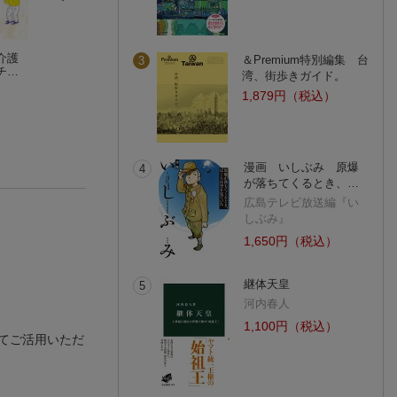
介護
介護過程 第2版
ケアの“超レベル上
ケア現場でいかせ
＆Premium特別編集 台
3
チン
介護福祉士養成講座編集委員会
げ”講座
る 介護アセスメ
湾、街歩きガイド。
杉本浩司
トのきほん
稲田 弘子
1,879円（税込）
漫画 いしぶみ 原爆
4
が落ちてくるとき、…
広島テレビ放送編『い
しぶみ』
1,650円（税込）
継体天皇
5
河内春人
1,100円（税込）
てご活用いただ