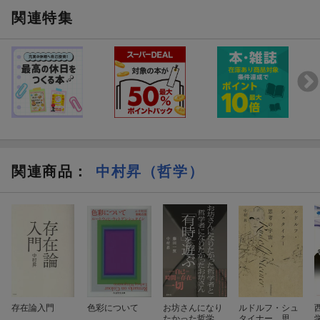
関連特集
関連商品
：
中村昇（哲学）
存在論入門
色彩について
お坊さんになり
ルドルフ・シュ
たかった哲学者
タイナー 思考