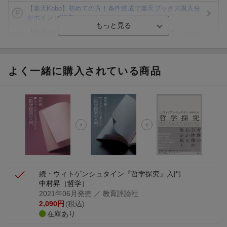
【楽天Kobo】初めての方！条件達成で楽天ブックス購入分
がポイント20倍
【楽天モバイルご利用者限定】条件達成で100万ポイント山
分け！
【Rakuten Fashion×楽天ブックス】条件達成で10万ポイン
ト山分け
よく一緒に購入されている商品
【スタンプカード】楽天ポイントもらえる＆抽選で豪華景品
が当たる！
エントリー＆3,000円以上購入で無料データSIM（3GB/月プ
ラン）が当たる！
楽天モバイル紹介キャンペーンの拡散で300円OFFクーポン
進呈
続・ウィトゲンシュタイン『哲学探究』入門
中村昇（哲学）
2021年06月発売
／ 教育評論社
2,090
円
(税込)
在庫あり