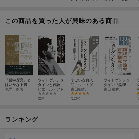
と哲学者になり
の宇宙
たかったお坊さ
ん「有時」を遊
ぶ
この商品を買った人が興味のある商品
『哲学探究』と
ウィトゲンシュ
すごい古典入
ウィトゲンシュ
はいかなる書物
タインと言語の
門 ウィトゲン
タイン『論理哲
か
鬼界 彰夫
限界
ピエール・アド
シュタイン『論
古田徹也
学論考』『哲学
古田 徹也
理哲学論考』の
探究』4月
基本
(2件)
(12件)
(
ランキング