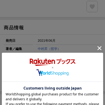
商品情報
発売日
2021年06月
著者／編集
中村昇（哲学）
出版社
教育評論社
発行形態
単行本
ページ数
334p
ISBN
9784866240428
商品説明