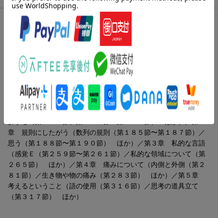
内容紹介（「BOOK」データベースより）
私的言語とは何か…ウィトゲンシュタインが、その考えを改め、
哲学に復帰してからの思索の結晶である。後期ウィトゲンシュタ
インの代表作『哲学探究』をわかりやすく読み解く第二弾。
目次（「BOOK」データベースより）
第１章 理解すると読む（意思疎通の可能性（第１４３節）／理
解する（第１４６節、第１４８節〜第１５１節） ほか）／第２
章 規則にしたがう（数列の規則（第１８５節〜第１８７節）／
思う（第１８８節〜第１９０節） ほか）／第３章 私的な言語
（感覚Ｅ（第２５９節〜第２６１節）／私的な領域について（第
２６５節） ほか）／第４章 痛みについて（内側と外側（第２
８１節）／生き物や物の痛み（第２８３節） ほか）／第５章
考えるということ（語の使用（第３１６節）／思考の道具立て
（第３１７節） ほか）