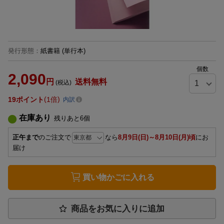
発行形態
：
紙書籍
(単行本)
個数
2,090
円
送料無料
(税込)
19
ポイント
1倍
内訳
在庫あり
残りあと
6
個
正午まで
のご注文で
なら
8月9日(日)～8月10日(月)頃
にお
届け
買い物かごに入れる
商品をお気に入りに追加