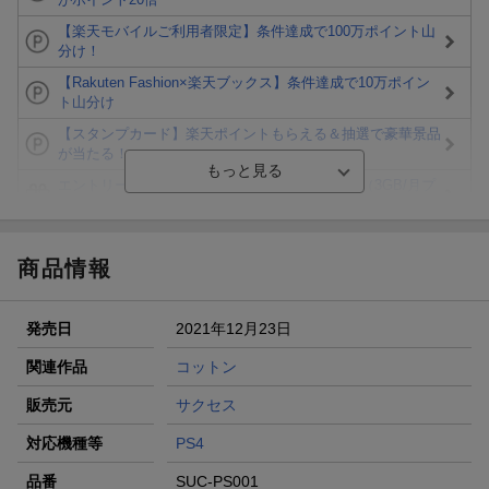
【楽天モバイルご利用者限定】条件達成で100万ポイント山
分け！
【Rakuten Fashion×楽天ブックス】条件達成で10万ポイン
ト山分け
【スタンプカード】楽天ポイントもらえる＆抽選で豪華景品
が当たる！
エントリー＆3,000円以上購入で無料データSIM（3GB/月プ
ラン）が当たる！
楽天モバイル紹介キャンペーンの拡散で300円OFFクーポン
進呈
商品情報
条件達成で楽天限定・宝塚歌劇 宙組貸切公演ペアチケット
が当たる
発売日
2021年12月23日
エントリー＆条件達成で『鬼滅の刃』オリジナルきんちゃく
袋が当たる！
関連作品
コットン
【楽天24】日用品の楽天24と楽天ブックス買いまわりでク
販売元
サクセス
ーポン★
対応機種等
PS4
品番
SUC-PS001