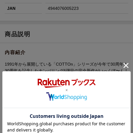
JAN
4944076005223
商品説明
内容紹介
1991年から展開している「COTTOn」シリーズが今年で30周年！
30周年を記念したナンバリング6弾目の完全新作がいっくぽ〜ん！
魅力的なキャラクターが多数参戦！
お馴染み「COTTOn」シリーズのキャラ以外に、
「海腹川背」や「どきどきポヤッチオ」などからゲスト参戦も！
6キャラ（＋α）で爽快感抜群な面白いシューティングゲーム！
「能力の違うキャラクター×多彩なステージ」