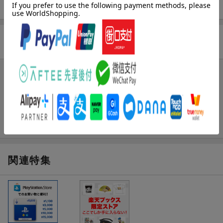
キャラクターはそれぞれ異なる性能やアクションを持っていま
す。
攻略できるステージは（縦・横・3D）スクロールの全16ステー
ジ。
商品レビュー
「能力の違うキャラ×多彩なステージ」で遊びの幅が広がります！
まだレビューがありません。
同梱物
◆ねんどろいどコットン ナタ・デ・コットン
ナタ・デ・コットンのフルサイズねんどろいど(背景付)をご用意し
ました。
コットン初のねんどろいど化で限定版アイテムの一番の目玉にな
関連特集
ります。
◆コットン30周年記念 コットン大全集
「コットン30周年記念 コットン大全集」(A5サイズ)をご用意し
ました。
コットンの歴史や新規描き下ろしイラストを掲載（約60Pを予