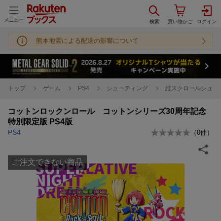
メニュー
熊本地震による配送の影響について
トップ
ゲーム
PS4
シューティング
縦スクロールシュー
コットンロックンロール コットンシリーズ30周年記念
特別限定版 PS4版
PS4
（
0
件）
ご注文できない商品