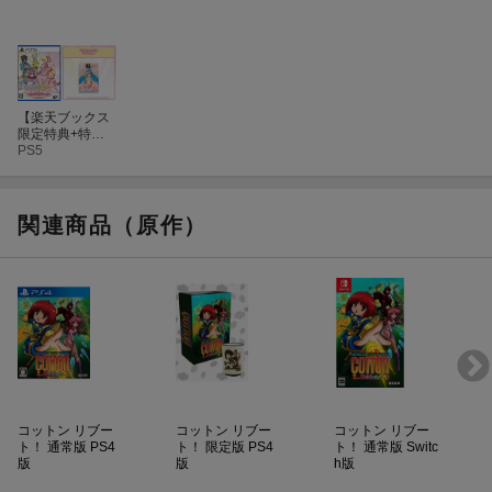
【楽天ブックス
限定特典+特
典】むちむちポ
PS5
ーク！＆ピンク
スゥイーツ Boo
sted PS5版(マ
グネット+【先
関連商品（原作）
着購入外付特
典】CD付き公式
ガイドブック
「MUCHI★PI
N」)
コットン リブー
コットン リブー
コットン リブー
ト！ 通常版 PS4
ト！ 限定版 PS4
ト！ 通常版 Switc
版
版
h版