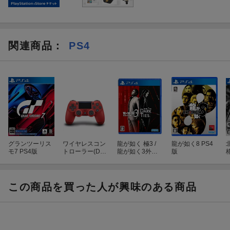
定）
コットンシリーズの全てがつまったファン必携のアイテムになっ
ております。
関連商品
：
PS4
◆コットンロックンロール オリジナルサントラ
「コットンロックンロール オリジナルサントラ」をご用意しまし
た。
ゲーム楽曲が20曲以上収録されているサウンドトラックになりま
す。
グランツーリス
ワイヤレスコン
龍が如く 極3 /
龍が如く8 PS4
モ7 PS4版
トローラー(DUA
龍が如く3外伝
版
©SUCCESS ©スタジオ最前線
LSHOCK 4) マ
Dark Ties PS4
グマ・レッド
版
この商品を買った人が興味のある商品