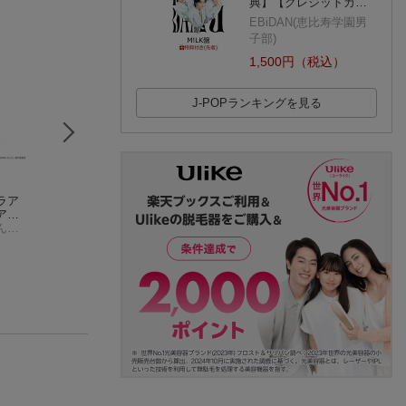
典】【クレジットカ…
EBiDAN(恵比寿学園男
子部)
1,500円（税込）
J-POPランキングを見る
ラア
彼はきっと魔法を使
探偵はもう、死んで
探偵はもう、死ん
ア
う。
いる。2
いる。5
死ん
探偵はもう、死んでいる。
めありー
うみぼうず
うみぼうず
シエス
(4件)
(9件)
(5件)