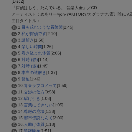
[Disc2]
『探偵はもう、死んでいる。 音楽大全』／CD
アーティスト：めありー×jon-YAKITORY/カグラナナ/斎川唯(CV
曲目タイトル：
1.
目も眩むような冒険譚
[2:45]
2.
私が探偵です
[2:10]
3.
謎解き
[1:50]
4.
楽しい時間
[1:26]
5.
巻き込まれ体質
[2:06]
6.
対峙 (静)
[1:14]
7.
対峙 (激)
[1:45]
8.
本当の謎解き
[1:37]
9.
緊迫
[1:46]
10.
青春ラブコメって
[1:59]
11.
交渉の仕方
[0:58]
12.
駆け引き
[1:08]
13.
言葉にできない
[1:05]
14.
尊厳の崩壊
[1:38]
15.
都市伝説なんて
[2:00]
16.
人助け体質
[1:18]
17.
追跡開始
[1:51]