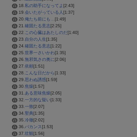
18.
私の助手になってよ
[2:43]
19.
会いたがっている人
[1:37]
20.
俺たち前にも…
[1:49]
21.
確固たる意志
[2:25]
22.
この心臓はあたしのだ
[1:40]
23.
自分の人生
[1:35]
24.
確固たる意志
[1:22]
25.
世界一さいかわ
[1:35]
26.
無邪気さの奥に
[2:06]
27.
依頼
[1:51]
28.
こんな日だから
[1:33]
29.
思わぬ誘惑
[1:59]
30.
焦燥
[1:57]
31.
ある意味焦燥
[2:05]
32.
一方的な疑い
[1:33]
33.
一致
[2:07]
34.
聖典
[1:35]
35.
冷徹
[2:02]
36.
バカンス
[1:53]
37.
壮観
[1:56]