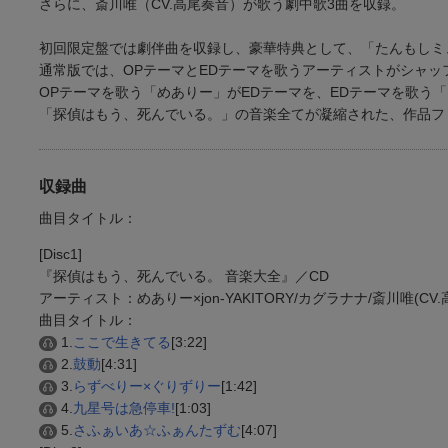
さらに、斎川唯（CV.高尾奏音）が歌う劇中歌3曲を収録。
初回限定盤では劇伴曲を収録し、豪華特典として、「たんもしミ
通常版では、OPテーマとEDテーマを歌うアーティストがシャッ
OPテーマを歌う「めありー」がEDテーマを、EDテーマを歌う
「探偵はもう、死んでいる。」の音楽全てが凝縮された、作品フ
収録曲
曲目タイトル：
[Disc1]
『探偵はもう、死んでいる。 音楽大全』／CD
アーティスト：めありー×jon-YAKITORY/カグラナナ/斎川唯(CV
曲目タイトル：
1.
ここで生きてる
[3:22]
2.
鼓動
[4:31]
3.
らずべりー×ぐりずりー
[1:42]
4.
九星号は急停車!
[1:03]
5.
さふぁいあ☆ふぁんたずむ
[4:07]