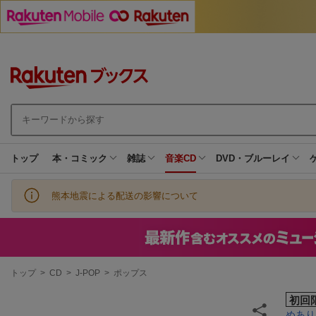
トップ
本・コミック
雑誌
音楽CD
DVD・ブルーレイ
熊本地震による配送の影響について
現
トップ
>
CD
>
J-POP
>
ポップス
在
地
初回
めありー