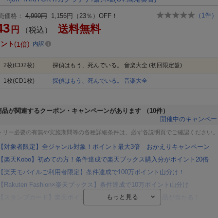
（
1
件）
売価格：
4,999円
1,156円（23％）OFF！
43
送料無料
円
（税込）
イント
1倍
内訳
2枚(CD2枚)
探偵はもう、死んでいる。 音楽大全 (初回限定盤)
1枚(CD1枚)
探偵はもう、死んでいる。 音楽大全
商品が関連するクーポン・キャンペーンがあります
（10件）
開催中のキャンペー
トリー必要の有無や実施期間等の各種詳細条件は、必ず各説明頁でご確認ください
【対象者限定】全ジャンル対象！ポイント最大3倍 おかえりキャンペーン
【楽天Kobo】初めての方！条件達成で楽天ブックス購入分がポイント20倍
【楽天モバイルご利用者限定】条件達成で100万ポイント山分け！
【Rakuten Fashion×楽天ブックス】条件達成で10万ポイント山分け
【スタンプカード】楽天ポイントもらえる＆抽選で豪華景品が当たる！
エントリー＆3,000円以上購入で無料データSIM（3GB/月プラン）が当たる！