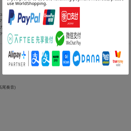
ュージッククリエイターズノート」を同梱。
フル。
「カグラナナ」がOPテーマを歌う。
ァン必聴の1枚だ。
.高尾奏音)