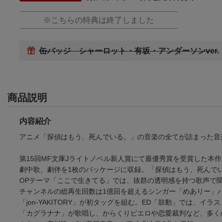
※こちらの特典は終了しました
缶バッジ シャーロット・有坂・アンダーソンver.
商品説明
内容紹介
アニメ「探偵はもう、死んでいる。」の音楽の全てが詰まった音
第15回MF文庫Jライトノベル新人賞にて最優秀賞を受賞した本作
劇中歌、劇伴を1枚のパッケージに収録。「探偵はもう、死んで
OPテーマ「ここで生きてる」では、抜群の透明感を持つ歌声で
チャンネルの総再生回数は1億回を超えるシンガー「めありー」
「jon-YAKITORY」が初タッグを組む。ED「鼓動」では、
「カグラナナ」が歌唱し、からくりピエロや恋愛裁判など、多く