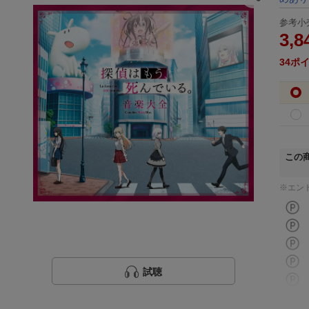
参考小
3,8
34
ポ
この
※エン
試聴