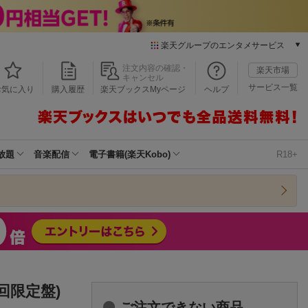
楽天グループのエンタメサービス
本/ゲーム/CD/DVD
注文内容の確認・
楽天市場
キャンセル
楽天ブックス
サービス一覧
お気に入り
購入履歴
楽天ブックスMyページ
ヘルプ
電子書籍
楽天Kobo
雑誌読み放題
楽天マガジン
放題
音楽配信
電子書籍(楽天Kobo)
R18+
音楽配信
楽天ミュージック
動画配信
楽天TV
動画配信ガイド
Rakuten PLAY
無料テレビ
Rチャンネル
回限定盤)
チケット
ご注文できない商品