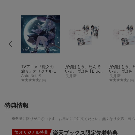
、死んで
TVアニメ『魔女の
探偵はもう、死んで
探偵はもう、
旅々』オリジナルサ
いる。 第3巻【Blu-ra
いる。 第3巻
ウンドトラック
AstroNoteS
y】
長井新
長井新
件)
(1件)
(1件)
特典情報
※数量に限りがございます。お早めにご注文ください。無くなり次第、当ペ
楽天ブックス限定先着特典
オリジナル特典