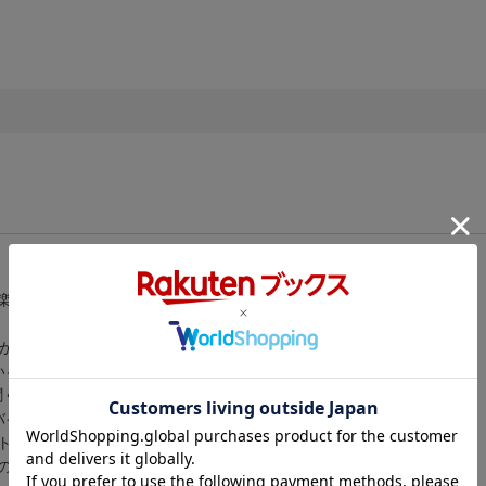
楽大全
が待望のアニメ化。アニメOP/EDテーマ、
いる。」の音楽の全てを一度に体感することができる。
聞く人を魅了し、
バイラルチャートでも上位にランクインを重ねる
イラストレーター兼バーチャルアーティストとして活動を行う、
の人気楽曲を生み出してきた「40mP」が楽曲を書き下ろし。