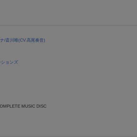
楽天モバイル紹介キャンペーンの拡散で300円OFFクーポン進呈
条件達成で楽天限定・宝塚歌劇 宙組貸切公演ペアチケットが当たる
エントリー＆条件達成で『鬼滅の刃』オリジナルきんちゃく袋が当たる！
【楽天24】日用品の楽天24と楽天ブックス買いまわりでクーポン★
ナナ/斎川唯(CV.高尾奏音)
ーションズ
COMPLETE MUSIC DISC