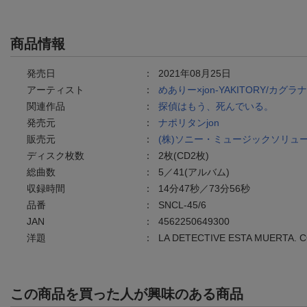
商品情報
発売日
：
2021年08月25日
アーティスト
：
めありー×jon-YAKITORY/カグラ
関連作品
：
探偵はもう、死んでいる。
発売元
：
ナポリタンjon
販売元
：
(株)ソニー・ミュージックソリュ
ディスク枚数
：
2枚(CD2枚)
総曲数
：
5／41(アルバム)
収録時間
：
14分47秒／73分56秒
品番
：
SNCL-45/6
JAN
：
4562250649300
洋題
：
LA DETECTIVE ESTA MUERTA. 
この商品を買った人が興味のある商品