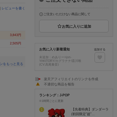
楽天チケット
エンタメニュース
|
レビューを書く
推し楽
ご注文いただけない商品に関して
3,843
円
2,505
円
お気に入り新着通知
追加する
未追加：
めありー×jon-
YAKITORY/カグラナナ/斎川唯
ンをもっと見る
(CV.高尾奏音)
。
楽天アフィリエイトのリンクを作成
不適切な商品を報告
ランキング：J-POP
※1時間ごとに更新
【先着特典】ダンダーラ
1
(初回限定”超”…