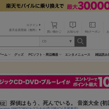
ログイン
楽天会員登録（無料）
買い物かご
お知らせ
Myクーポン
CD
ゲーム
グッズ
PCソフト・周辺機器
エンタメニュース
雑誌読み
探偵はもう、死んでいる。 音楽大全 (初
限定
×jon-YAKITORY/カグラナナ/斎川唯(CV.高尾奏音)