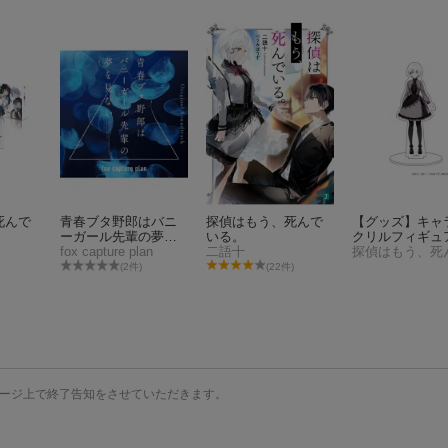
死んで
青春ブタ野郎はバニ
探偵はもう、死んで
【グッズ】キャ
ーガール先輩の夢を
いる。
クリルフィギュ
見ない Original Sound
fox capture plan
二語十
「探偵はもう、
track
でいる。」01/
(2件)
(22件)
タ
ージ上で終了告知をさせていただきます。