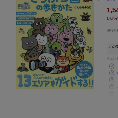
1,5
14
ポ
発行形
この
※エン