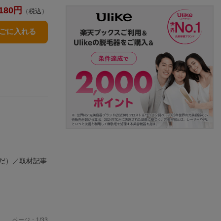
180
円
（税込）
かごに入れる
だ）／取材記事
ページ：1/33