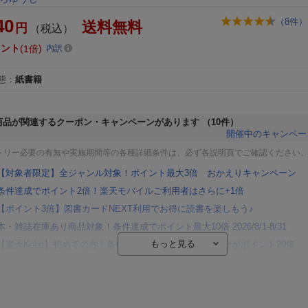
40
（
8
件）
送料無料
円
（税込）
イント
1倍
内訳
態
：
紙書籍
商品が関連するクーポン・キャンペーンがあります
（10件）
開催中のキャンペー
トリー必要の有無や実施期間等の各種詳細条件は、必ず各説明頁でご確認ください
【対象者限定】全ジャンル対象！ポイント最大3倍 おかえりキャンペーン
条件達成でポイント2倍！楽天モバイルご利用者はさらに+1倍
【ポイント3倍】図書カードNEXT利用でお得に読書を楽しもう♪
本・雑誌在庫あり商品対象！条件達成でポイント最大10倍 2026/8/1-8/31
【楽天Kobo】初めての方！条件達成で楽天ブックス購入分がポイント20倍
【楽天モバイルご利用者限定】条件達成で100万ポイント山分け！
【Rakuten Fashion×楽天ブックス】条件達成で10万ポイント山分け
【スタンプカード】楽天ポイントもらえる＆抽選で豪華景品が当たる！