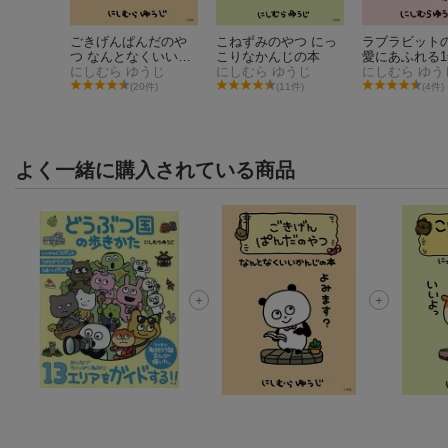
わりさん
ごきげんぱんだのや
こねずみのやつ にっ
ラブラビット
つ なんとなくいいか
こりなかんじの本
愛にあふれる
んじの本
にしむら ゆうじ
にしむら ゆうじ
ロク
にしむら ゆう
(20件)
(11件)
(4件)
よく一緒に購入されている商品