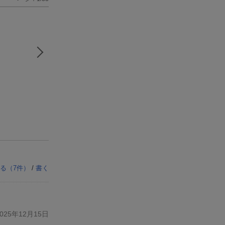
る（
7
件）
/
書く
25年12月15日