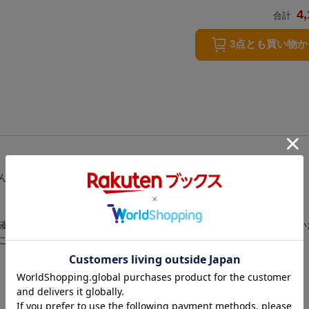
4,
合計
3点とも買い物
んがで掲載。にしむら冒険の手記やナゾの野生動物図鑑も収録。
確認されたナゾの野生動物たち／どうぶつ国にはまだまだ謎がいっぱい
こねずみ国／うさぎ国／ようせいの国 ほか）