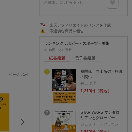
未追加：
にしむらゆうじ
楽天アフィリエイトのリンクを作成
不適切な商品を報告
ランキング：ホビー・スポーツ・美術
※1時間ごとに更新
紙書籍版
電子書籍版
拳闘魂 井上尚弥・拓真
1
ページ：
1
/
4
の闘い
井上 真吾
1,210円（税込）
STAR WARS マンダロ
2
リアンとグローグー
ジェフリー・ブラウン
1,870円（税込）