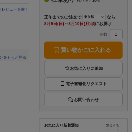
残りあと
10
個
楽天チケット
エンタメニュース
|
レビューを書く
推し楽
正午まで
のご注文で
なら
8月9日(日)～8月10日(月)頃
にお届け
個数
買い物かごに入れる
ンをもっと見る
。
電子書籍化リクエスト
お問い合わせ
お気に入り新着通知
追加する