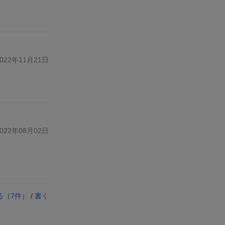
22年11月21日
22年08月02日
る（
7
件）
/
書く