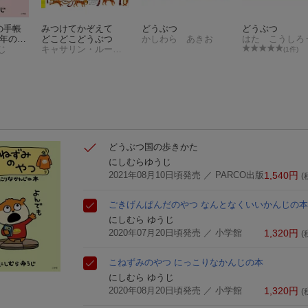
の手帳
みつけてかぞえて
どうぶつ
どうぶつ
1年のキ
どこどこどうぶつ
かしわら あきお
はた こうしろ
じ
キャサリン・ルーカス
(1件)
どうぶつ国の歩きかた
にしむらゆうじ
2021年08月10日頃発売
／ PARCO出版
1,540
円
(
ごきげんぱんだのやつ なんとなくいいかんじの本
にしむら ゆうじ
2020年07月20日頃発売
／ 小学館
1,320
円
(
こねずみのやつ にっこりなかんじの本
にしむら ゆうじ
2020年08月20日頃発売
／ 小学館
1,320
円
(