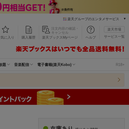
楽天グループのエンタメサービス
本/ゲーム/CD/DVD
注文内容の確認・
楽天市場
キャンセル
楽天ブックス
サービス一覧
お気に入り
購入履歴
楽天ブックスMyページ
ヘルプ
電子書籍
楽天Kobo
雑誌読み放題
楽天マガジン
放題
音楽配信
電子書籍(楽天Kobo)
R18+
音楽配信
楽天ミュージック
動画配信
楽天TV
動画配信ガイド
Rakuten PLAY
無料テレビ
Rチャンネル
チケット
在庫あり