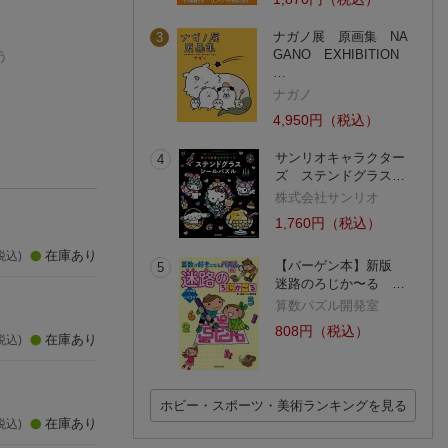
ナガノ展 原画集 NA
3
みつけてかぞえてど
日経エンタテインメ
罫線で遊ぶ動物
GANO EXHIBITION
う
こどこどうぶつミニ
ント! 2026年 8月号
晴夏
ガレス・ルーカス
[雑誌]
日経BPマーケティング
…
(1件)
(2件)
ナガノ
4,950円（税込）
サンリオキャラクター
4
ズ ステンドグラス…
株式会社サンリオ
1,760円（税込）
在庫あり
税込)
【バーゲン本】新版
5
迷路のろじか〜る …
算数パズル開発室
808円（税込）
在庫あり
税込)
ホビー・スポーツ・美術ランキングを見る
在庫あり
税込)