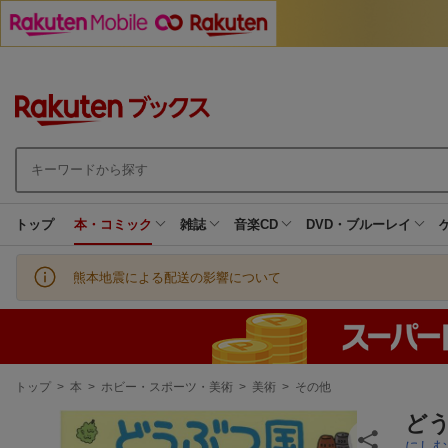
トップ
本・コミック
雑誌
音楽CD
DVD・ブルーレイ
熊本地震による配送の影響について
現
トップ
>
本
>
ホビー・スポーツ・美術
>
美術
>
その他
在
地
ど
にしむ