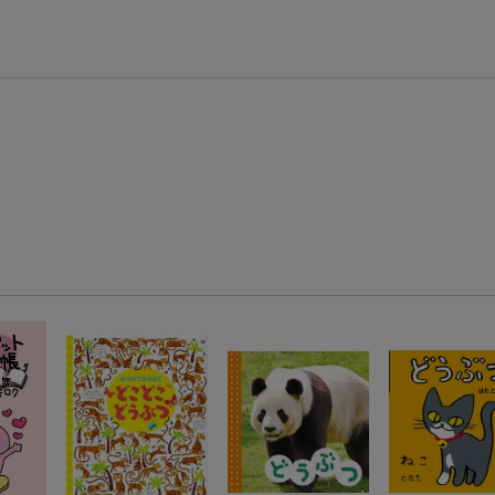
エントリー＆3,000円以上購入で無料データSIM（3GB/月プラン）が当たる！
楽天モバイル紹介キャンペーンの拡散で300円OFFクーポン進呈