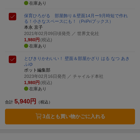
在庫あり
保育ひろがる 部屋飾り＆壁面14月ー9月
時短で作れ
る！小さなスペースにも！
（PriPriブックス）
本永 京子
2021年02月09日頃発売
／ 世界文化社
1,980
円
(税込)
在庫あり
とびきりかわいい！ 壁面＆部屋かざり はる なつ あき
ふゆ
ポット編集部
2023年02月16日発売
／ チャイルド本社
1,980
円
(税込)
在庫あり
5,940
円
合計
（税込）
3点とも買い物かごに入れる