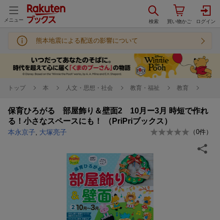
メニュー
熊本地震による配送の影響について
トップ
本
人文・思想・社会
教育・福祉
教育
保育ひろがる 部屋飾り＆壁面2 10月ー3月 時短で作れ
る！小さなスペースにも！ （PriPriブックス）
本永京子
,
大塚亮子
（
0
件）