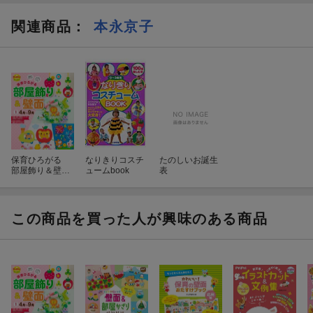
関連商品
：
本永京子
保育ひろがる
なりきりコスチ
たのしいお誕生
部屋飾り＆壁面
ュームbook
表
14月ー9月
この商品を買った人が興味のある商品