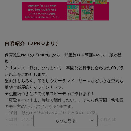
内容紹介（JPROより）
保育雑誌No.1の『PriPri』から、部屋飾り＆壁面のベスト版が登
場！
クリスマス、節分、ひなまつり、卒園など行事に合わせた60プラ
ン以上をご紹介します。
壁面はもちろん、吊るしやガーランド、リースなど小さな空間も
華やぐ部屋飾りがラインナップ。
全点型紙つきなので簡単スピーディに作れます！
「可愛さそのまま、時短で製作したい」。そんな保育園・幼稚園
の先生方の”おたすけ”となる1冊です。
・10月 秋のくだものちゃん／りすときのこの家
・11月 どんぐりころころりん／いちょうの森でかくれんぼ
・12月 キラキラオーナメント／サンタクロースのリース