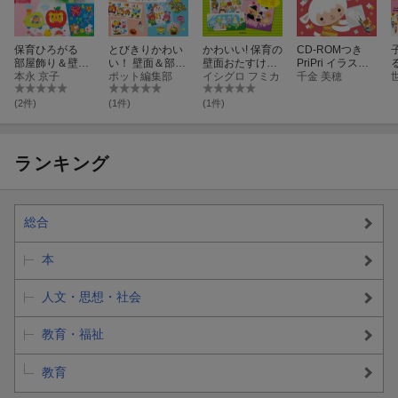
保育ひろがる
とびきりかわい
かわいい! 保育の
CD-ROMつき
部屋飾り＆壁面
い！ 壁面＆部屋
壁面おたすけブ
PriPri イラスト
14月ー9月
本永 京子
かざり はる なつ
ポット編集部
ック(応用編)
イシグロ フミカ
カット＆文例集
千金 美穂
あき ふゆ
(2件)
(1件)
(1件)
ランキング
総合
本
人文・思想・社会
教育・福祉
教育