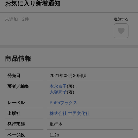
お気に入り新着通知
未追加：
2
件
追加する
商品情報
発売日
2021年08月30日頃
著者／編集
本永京子
(著) ,
大塚亮子
(著)
レーベル
PriPriブックス
出版社
株式会社 世界文化社
発行形態
単行本
ページ数
112p