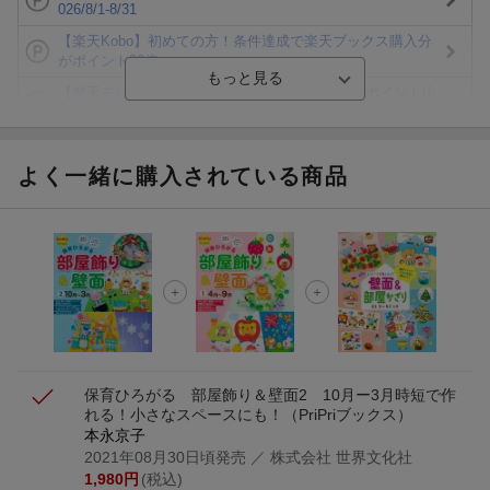
026/8/1-8/31
【楽天Kobo】初めての方！条件達成で楽天ブックス購入分
がポイント20倍
【楽天モバイルご利用者限定】条件達成で100万ポイント山
分け！
【Rakuten Fashion×楽天ブックス】条件達成で10万ポイン
ト山分け
よく一緒に購入されている商品
【スタンプカード】楽天ポイントもらえる＆抽選で豪華景品
が当たる！
エントリー＆3,000円以上購入で無料データSIM（3GB/月プ
ラン）が当たる！
楽天モバイル紹介キャンペーンの拡散で300円OFFクーポン
進呈
保育ひろがる 部屋飾り＆壁面2 10月ー3月
時短で作
れる！小さなスペースにも！
（PriPriブックス）
本永京子
2021年08月30日頃発売
／ 株式会社 世界文化社
1,980
円
(税込)