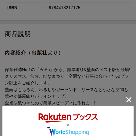
ISBN
9784418217175
商品説明
内容紹介（出版社より）
保育雑誌No.1の『PriPri』から、部屋飾り&壁面のベスト版が登場!
クリスマス、節分、ひなまつり、卒園など行事に合わせた60プラ
ン以上をご紹介します。
壁面はもちろん、吊るしやガーランド、リースなど小さな空間も
華やぐ部屋飾りがラインナップ。
全点型紙つきなので簡単スピーディに作れます!
「可愛さそのまま、時短で製作したい」。
そんな保育園・幼稚園の先生方の"おたすけ"となる1冊です。