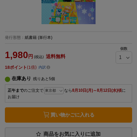
発行形態
：
紙書籍
(単行本)
個数
1,980
円
送料無料
(税込)
18
ポイント
1倍
内訳
在庫あり
残りあと
5
個
正午まで
のご注文で
なら
8月10日(月)～8月12日(水)頃
に
お届け
買い物かごに入れる
商品をお気に入りに追加