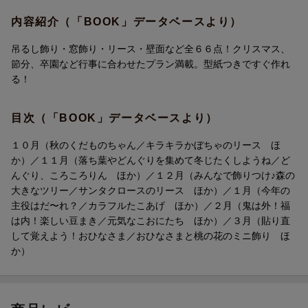
・1月 カラフルたこあげ／干支の飾り
・2月 節分の置き飾り／元気なこおにたち
内容紹介（「BOOK」データベースより）
・3月 おひなさまとももの花のミニ飾り／卒園飾り
吊るし飾り・窓飾り・リース・壁面など全６６点！クリスマス、
節分、卒園など行事に合わせたプラン満載。型紙つきですぐ作れ
る！
目次（「BOOK」データベースより）
１０月（秋のくだものちゃん／キラキラかぼちゃのリース ほ
か）／１１月（落ち葉やどんぐりを集めて冬じたくしようね／ど
んぐり、ころころりん ほか）／１２月（みんなで飾りつけ♪森の
大きなツリー／サンタクロースのリース ほか）／１月（今年の
主役はだ〜れ？／カラフルたこあげ ほか）／２月（鬼は外！福
は内！楽しい豆まき／元気なこおにたち ほか）／３月（貼り直
して覚えよう！おひなさま／おひなさまと桃の花のミニ飾り ほ
か）