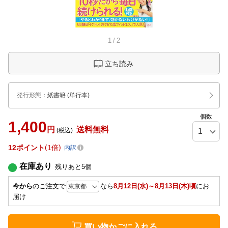
1
/
2
立ち読み
発行形態
：
紙書籍
(単行本)
個数
1,400
円
送料無料
(税込)
12
ポイント
1倍
内訳
在庫あり
残りあと
5
個
今から
のご注文で
なら
8月12日(水)～8月13日(木)頃
にお
届け
買い物かごに入れる