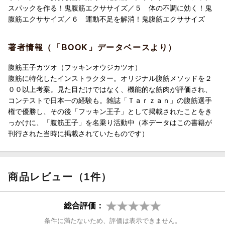
スパックを作る！鬼腹筋エクササイズ／５ 体の不調に効く！鬼
腹筋エクササイズ／６ 運動不足を解消！鬼腹筋エクササイズ
著者情報（「BOOK」データベースより）
腹筋王子カツオ（フッキンオウジカツオ）
腹筋に特化したインストラクター。オリジナル腹筋メソッドを２
００以上考案。見た目だけではなく、機能的な筋肉が評価され、
コンテストで日本一の経験も。雑誌「Ｔａｒｚａｎ」の腹筋選手
権で優勝し、その後「フッキン王子」として掲載されたことをき
っかけに、「腹筋王子」を名乗り活動中（本データはこの書籍が
刊行された当時に掲載されていたものです）
商品レビュー（1件）
総合評価：
条件に満たないため、評価は表示できません。