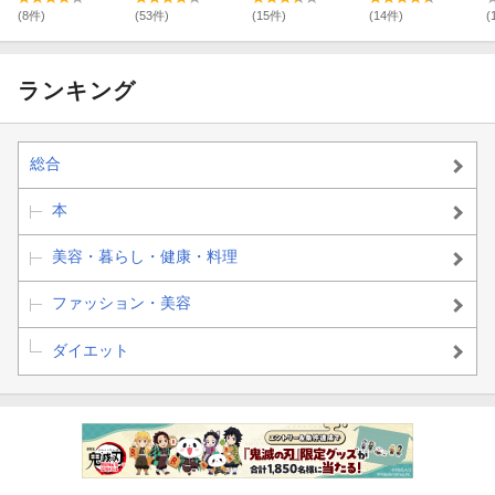
い！ 40代からの
1分ねじれ筋の
ダイエット
お腹やせ
ばし
(8件)
(53件)
(15件)
(14件)
(
ランキング
総合
本
美容・暮らし・健康・料理
ファッション・美容
ダイエット