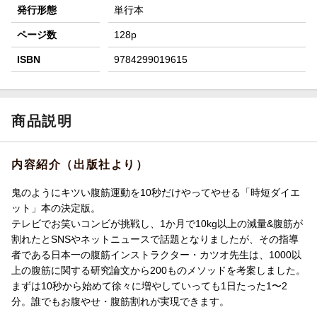
発行形態
単行本
ページ数
128p
ISBN
9784299019615
商品説明
内容紹介（出版社より）
鬼のようにキツい腹筋運動を10秒だけやってやせる「時短ダイエ
ット」本の決定版。
テレビでお笑いコンビが挑戦し、1か月で10kg以上の減量&腹筋が
割れたとSNSやネットニュースで話題となりましたが、その指導
者である日本一の腹筋インストラクター・カツオ先生は、1000以
上の腹筋に関する研究論文から200ものメソッドを考案しました。
まずは10秒から始めて徐々に増やしていっても1日たった1〜2
分。誰でもお腹やせ・腹筋割れが実現できます。