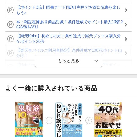
【ポイント3倍】図書カードNEXT利用でお得に読書を楽し
もう♪
本・雑誌在庫あり商品対象！条件達成でポイント最大10倍 2
026/8/1-8/31
【楽天Kobo】初めての方！条件達成で楽天ブックス購入分
がポイント20倍
【楽天モバイルご利用者限定】条件達成で100万ポイント山
分け！
【Rakuten Fashion×楽天ブックス】条件達成で10万ポイン
ト山分け
【スタンプカード】楽天ポイントもらえる＆抽選で豪華景品
が当たる！
よく一緒に購入されている商品
エントリー＆3,000円以上購入で無料データSIM（3GB/月プ
ラン）が当たる！
楽天モバイル紹介キャンペーンの拡散で300円OFFクーポン
進呈
条件達成で楽天限定・宝塚歌劇 宙組貸切公演ペアチケット
が当たる