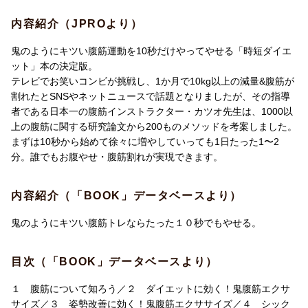
内容紹介（JPROより）
鬼のようにキツい腹筋運動を10秒だけやってやせる「時短ダイエ
ット」本の決定版。
テレビでお笑いコンビが挑戦し、1か月で10kg以上の減量&腹筋が
割れたとSNSやネットニュースで話題となりましたが、その指導
者である日本一の腹筋インストラクター・カツオ先生は、1000以
上の腹筋に関する研究論文から200ものメソッドを考案しました。
まずは10秒から始めて徐々に増やしていっても1日たった1〜2
分。誰でもお腹やせ・腹筋割れが実現できます。
内容紹介（「BOOK」データベースより）
鬼のようにキツい腹筋トレならたった１０秒でもやせる。
目次（「BOOK」データベースより）
１ 腹筋について知ろう／２ ダイエットに効く！鬼腹筋エクサ
サイズ／３ 姿勢改善に効く！鬼腹筋エクササイズ／４ シック