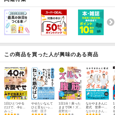
この商品を買った人が興味のある商品
1日ひとつやる
やせたいなんて
1日1分！座った
なかやまきんに
だけで、-9セン
ひと言もいって
ままでOK！ズル
君式 世界一ラ
チも夢じゃな
みっこ
ないのにやせた
今村 匡子
い腹筋
星野光一
クなゼロパワー
なかやまきんに君