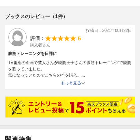
ブックスのレビュー（1件）
投稿日：2021年08月22日
5
評価：
購入者さん
腹筋トレーニングを日課に
TV番組の企画で芸人さんが腹筋王子さんの腹筋トレーニングで腹筋
を割っていました。
気になっていたのでこちらの本を購入。
簡単に出来るメニューもあり、QRコードから動画で動きの確認も出
もっと見る
来るので分かりやすいです。
自分が出来そうなメニューから日課にしています。
ダイエットだけでなく、健康にも繋がる良本だと思います。
関連特集