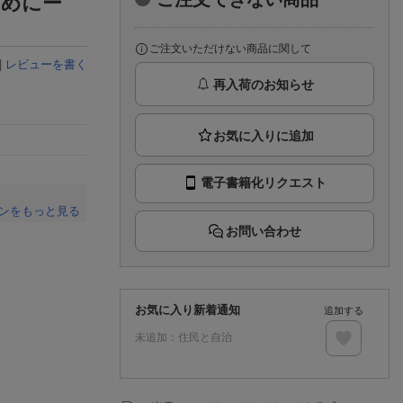
ためにー
楽天チケット
エンタメニュース
推し楽
ご注文いただけない商品に関して
|
レビューを書く
再入荷のお知らせ
電子書籍化リクエスト
ンをもっと見る
お問い合わせ
。
お気に入り新着通知
追加する
未追加：
住民と自治