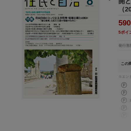
開
（2
590
5
ポイ
発行形
この
※エン