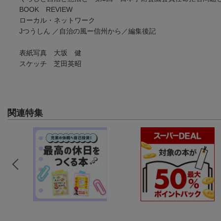
BOOK REVIEW
ローカル・ネットワーク
Jつうしん ／自治の風ー信州から／編集後記
表紙写真 大坂 健
スケッチ 芝田英昭
関連特集