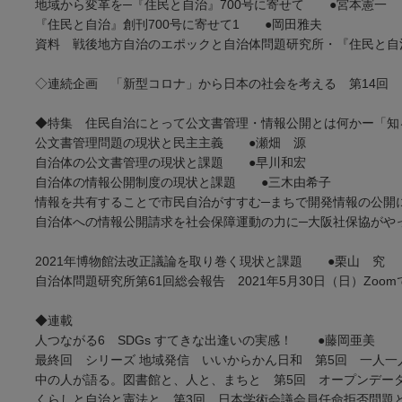
地域から変革を─『住民と自治』700号に寄せて ●宮本憲一
『住民と自治』創刊700号に寄せて1 ●岡田雅夫
資料 戦後地方自治のエポックと自治体問題研究所・『住民と自
◇連続企画 「新型コロナ」から日本の社会を考える 第14回
◆特集 住民自治にとって公文書管理・情報公開とは何かー「知
公文書管理問題の現状と民主主義 ●瀬畑 源
自治体の公文書管理の現状と課題 ●早川和宏
自治体の情報公開制度の現状と課題 ●三木由希子
情報を共有することで市民自治がすすむ─まちで開発情報の公開
自治体への情報公開請求を社会保障運動の力に─大阪社保協がや
2021年博物館法改正議論を取り巻く現状と課題 ●栗山 究
自治体問題研究所第61回総会報告 2021年5月30日（日）Zoom
◆連載
人つながる6 SDGs すてきな出逢いの実感！ ●藤岡亜美
最終回 シリーズ 地域発信 いいからかん日和 第5回 一人一
中の人が語る。図書館と、人と、まちと 第5回 オープンデー
くらしと自治と憲法と 第3回 日本学術会議会員任命拒否問題