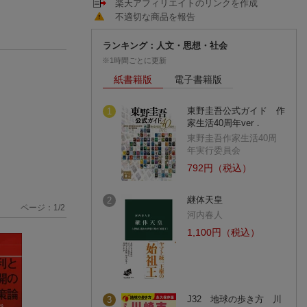
楽天アフィリエイトのリンクを作成
不適切な商品を報告
ランキング：人文・思想・社会
※1時間ごとに更新
紙書籍版
電子書籍版
東野圭吾公式ガイド 作
1
家生活40周年ver．
東野圭吾作家生活40周
年実行委員会
792円（税込）
継体天皇
2
ページ：
1
/
2
河内春人
1,100円（税込）
J32 地球の歩き方 川
3