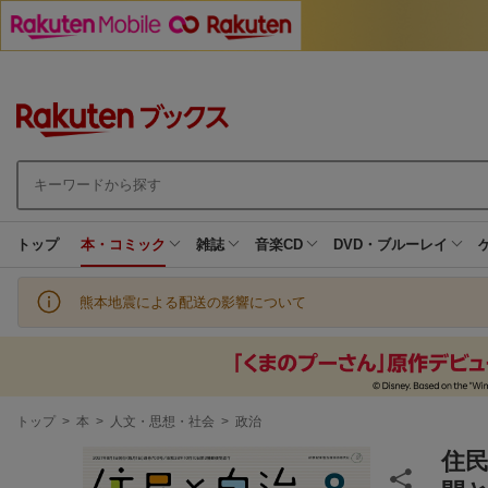
トップ
本・コミック
雑誌
音楽CD
DVD・ブルーレイ
熊本地震による配送の影響について
現
トップ
>
本
>
人文・思想・社会
>
政治
在
地
住