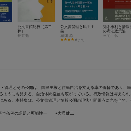
公文書館紀行（第二
公文書管理と民主主
知る権利と情報
弾）
義
の憲法政策論
長井勉
瀬畑 源
三宅 弘
(6件)
作成・管理とその公開は、国民主権と住民自治を支える車の両輪であり、
るようにも見える。自治体間格差も広がっている。行政情報は与えられ
にある。本特集は、公文書管理と情報公開の現状と問題点に光を当て、
基本条例の課題と可能性ー ●大貝健二