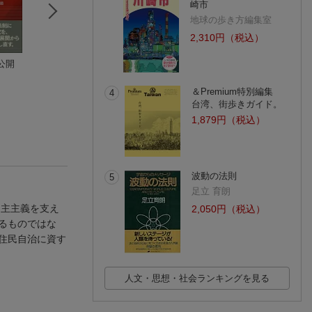
崎市
地球の歩き方編集室
2,310円（税込）
公開
官僚制と公文書
新・個人情報保護法
行政不服審査法の
新藤 宗幸
の逐条解説
務と書式第2版
宇賀 克也
日本
＆Premium特別編集
4
(1件)
台湾、街歩きガイド。
1,879円（税込）
波動の法則
5
足立 育朗
民主主義を支え
2,050円（税込）
るものではな
住民自治に資す
人文・思想・社会ランキングを見る