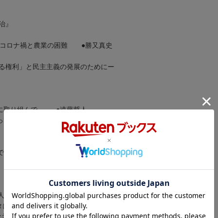
治』
 コロナ禍と農業の困難 ●勝又真史
る権利」と民主主義の発展のためにー
に取り組んで─ ●遠藤哲人
ってきたこと─ ●寺内順子
で開催
人の暮らしから ●セトヤマ ミチコ
タについて ●相宗大督
と学問の自由 ●小沢隆一