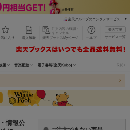
楽天グループのエンタメサービス
本/ゲーム/CD/DVD
注文内容の確認・
楽天市場
キャンセル
楽天ブックス
サービス一覧
お気に入り
購入履歴
楽天ブックスMyページ
ヘルプ
電子書籍
楽天Kobo
雑誌読み放題
楽天マガジン
放題
音楽配信
電子書籍(楽天Kobo)
R18+
音楽配信
楽天ミュージック
動画配信
楽天TV
動画配信ガイド
Rakuten PLAY
無料テレビ
Rチャンネル
・情報公
チケット
ご注文できない商品