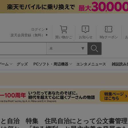
ログイン
楽天会員登録（無料）
買い物かご
お知らせ
Myクーポン
本
ゲーム
グッズ
PCソフト・周辺機器
エンタメニュース
雑誌読み
民と自治 特集 住民自治にとって公文書管理