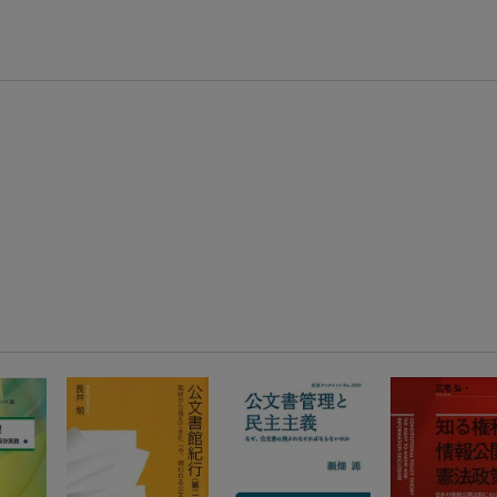
エントリー＆3,000円以上購入で無料データSIM（3GB/月プラン）が当たる！
楽天モバイル紹介キャンペーンの拡散で300円OFFクーポン進呈
条件達成で楽天限定・宝塚歌劇 宙組貸切公演ペアチケットが当たる