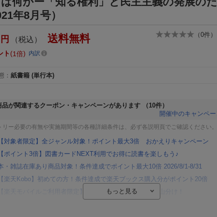
とは何かー「知る権利」と民主主義の発展の
021年8月号）
（
0
件）
送料無料
円
（税込）
ント
1倍
内訳
態
：
紙書籍
(単行本)
商品が関連するクーポン・キャンペーンがあります
（10件）
開催中のキャンペー
トリー必要の有無や実施期間等の各種詳細条件は、必ず各説明頁でご確認ください
【対象者限定】全ジャンル対象！ポイント最大3倍 おかえりキャンペーン
【ポイント3倍】図書カードNEXT利用でお得に読書を楽しもう♪
本・雑誌在庫あり商品対象！条件達成でポイント最大10倍 2026/8/1-8/31
【楽天Kobo】初めての方！条件達成で楽天ブックス購入分がポイント20倍
【楽天モバイルご利用者限定】条件達成で100万ポイント山分け！
【Rakuten Fashion×楽天ブックス】条件達成で10万ポイント山分け
【スタンプカード】楽天ポイントもらえる＆抽選で豪華景品が当たる！