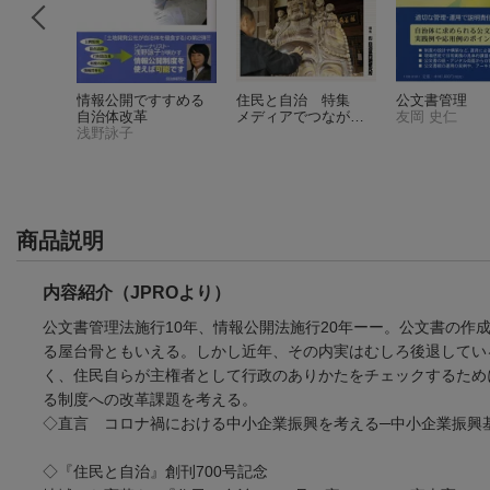
査法の実
情報公開ですすめる
住民と自治 特集
公文書管理
版
自治体改革
メディアでつながる
友岡 史仁
日本弁護士連合会行政訴訟センター
浅野詠子
市民自治（2022年1月
号）
商品説明
内容紹介（JPROより）
公文書管理法施行10年、情報公開法施行20年ーー。公文書の
る屋台骨ともいえる。しかし近年、その内実はむしろ後退してい
く、住民自らが主権者として行政のありかたをチェックするため
る制度への改革課題を考える。
◇直言 コロナ禍における中小企業振興を考える─中小企業振興
◇『住民と自治』創刊700号記念