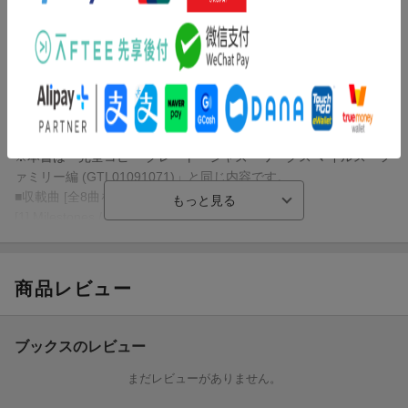
※本書は「完全コピー グレート・ジャズ・ワークス マイルス・フ
り、完全コピーして楽譜にしました。各パートのソロ演奏もしっ
ァミリー編 (GTL01091071)」と同じ内容です。
かりと楽譜化しておりますので、ジャズの巨人達の演奏をその手
で再現することが可能です。バンドでジャズの歴史的名演の再現
【収載曲】
にチャレンジするもよし、ジャズの名手の演奏を分析するもよ
[1] Milestones / MILES DAVIS
し、様々な方法でお使い頂ける内容となっており、ジャズの深淵
編成: トランペット/アルトサックス/テナーサックス/ピアノ/ベ
を垣間見ることが出来る一冊です。
ース/ドラム
難易度: 上級
※本書は「完全コピー グレート・ジャズ・ワークス マイルス・フ
[2] 'Round Midnight / MILES DAVIS
ァミリー編 (GTL01091071)」と同じ内容です。
編成: トランペット/テナーサックス/ピアノ/ベース/ドラム
■収載曲 [全8曲を収載]
難易度: 上級
[1] Milestones / MILES DAVIS
[3] Giant Steps / JOHN COLTRANE
編成: トランペット/アルトサックス/テナーサックス/ピアノ/ベー
編成: テナーサックス/ピアノ/ベース/ドラム
ス/ドラム
難易度: 上級
グレード: 上級
商品レビュー
[4] Bye Bye Blackbird / MILES DAVIS
編成: トランペット/テナーサックス/ピアノ/ベース/ドラム
[2] 'Round Midnight / MILES DAVIS
難易度: 上級
編成: トランペット/テナーサックス/ピアノ/ベース/ドラム
ブックスのレビュー
[5] Say It (Over and Over Again) / JOHN COLTRANE
グレード: 上級
編成: テナーサックス/ピアノ/ベース/ドラム
まだレビューがありません。
難易度: 上級
[3] Giant Steps / JOHN COLTRANE