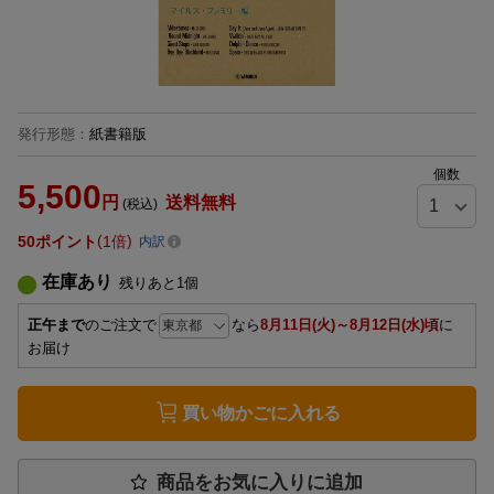
発行形態
：
紙書籍版
個数
5,500
円
送料無料
(税込)
50
ポイント
1倍
内訳
在庫あり
残りあと
1
個
正午まで
のご注文で
なら
8月11日(火)～8月12日(水)頃
に
お届け
買い物かごに入れる
商品をお気に入りに追加