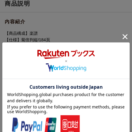
商品説明
内容紹介
【商品構成】楽譜
【仕様】菊倍判縦/184頁
【分類】バンドスコア|バンドスコアオムニバス
【楽器】バンド
【難易度】上級
【商品説明】
ジャズの演奏の中でも名演と呼ばれる演奏を完全コピーし楽譜に
しました。
数あるジャズのCDの中より、歴史的名演と名高いものを選りすぐ
り、完全コピーして楽譜にしました。各パートのソロ演奏もしっ
かりと楽譜化しておりますので、ジャズの巨人達の演奏をその手
で再現することが可能です。バンドでジャズの歴史的名演の再現
にチャレンジするもよし、ジャズの名手の演奏を分析するもよ
し、様々な方法でお使い頂ける内容となっており、ジャズの深淵
内容紹介（JPROより）
を垣間見ることが出来る一冊です。
数あるジャズのCDの中より、歴史的名演と名高いものを選りすぐ