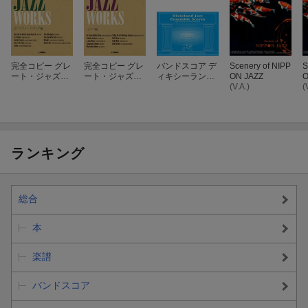
[8] Spain / CHICK COREA AND RETURN TO FOREVER
編成: ボーカル/フルート/エレクトリック・ピアノ/ドラム/パーカッ
ション
グレード: 上級
完全コピー グレ
完全コピー グレ
バンドスコア デ
Scenery of NIPP
S
ート・ジャズ・
ート・ジャズ・
ィキシーラン
ON JAZZ
O
ワークス ビバッ
ワークス ピアノ
ド・ジャズ・ア
(V.A.)
(
プ、ハードバッ
編
ンサンブル・ス
プ編
コア
ランキング
総合
本
楽譜
バンドスコア