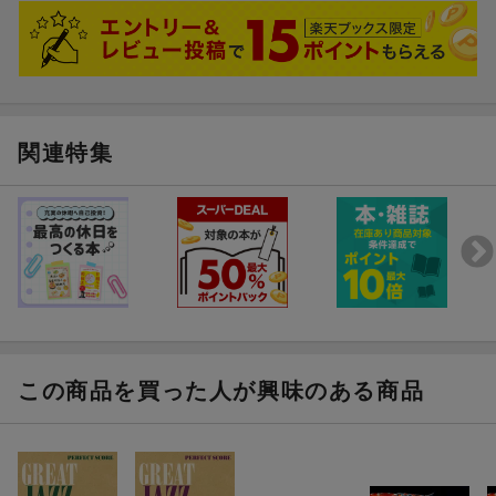
[6] Walkin' / MILES DAVIS
編成: テナーサックス/ピアノ/ベース/ドラム
編成: トランペット/テナーサックス/トロンボーン/ピアノ/ベー
グレード: 上級
ス/ドラム
難易度: 上級
[4] Bye Bye Blackbird / MILES DAVIS
[7] Dolphine Dance / HERBIE HANCOCK
編成: トランペット/テナーサックス/ピアノ/ベース/ドラム
編成: トランペット/テナーサックス/ピアノ/ベース/ドラム
グレード: 上級
関連特集
難易度: 上級
[8] Spain / CHICK COREA AND RETURN TO FOREVER
[5] Say It (Over and Over Again) / JOHN COLTRANE
編成: ボーカル/フルート/エレクトリック・ピアノ/ドラム/パー
編成: テナーサックス/ピアノ/ベース/ドラム
カッション
グレード: 上級
難易度: 上級
[6] Walkin' / MILES DAVIS
編成: トランペット/テナーサックス/トロンボーン/ピアノ/ベース/
ドラム
グレード: 上級
この商品を買った人が興味のある商品
[7] Dolphine Dance / HERBIE HANCOCK
編成: トランペット/テナーサックス/ピアノ/ベース/ドラム
グレード: 上級