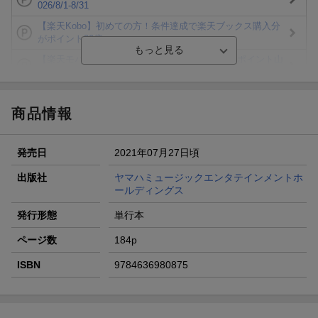
026/8/1-8/31
【楽天Kobo】初めての方！条件達成で楽天ブックス購入分
がポイント20倍
【楽天モバイルご利用者限定】条件達成で100万ポイント山
分け！
【Rakuten Fashion×楽天ブックス】条件達成で10万ポイン
ト山分け
商品情報
【スタンプカード】楽天ポイントもらえる＆抽選で豪華景品
が当たる！
発売日
2021年07月27日頃
エントリー＆3,000円以上購入で無料データSIM（3GB/月プ
ラン）が当たる！
出版社
ヤマハミュージックエンタテインメントホ
ールディングス
楽天モバイル紹介キャンペーンの拡散で300円OFFクーポン
進呈
発行形態
単行本
ページ数
184p
ISBN
9784636980875