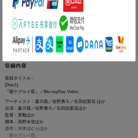
・音声：dts-HD Master Audio 2.0ch
されるのは、ギャンブルの強さのみ。
学園を牛耳る生徒会への上納金が払えないものは家畜として人間
全8話
の尊厳を奪われる。
この学園にやってきた謎多き転校生、‘賭け狂い’の少女、蛇喰夢子
▽特典映像
たちの熾烈なギャンブルバトルを描いて大ヒットとなった「賭ケ
・メイキング
グルイ」。
・完成報告イベント
本作は、蛇喰夢子が転校してくる1年前を描いた物語。
・YouTubeスペシャル動画
主人公は、後に夢子の好敵手でありながら親友にもなる早乙女芽
・オープニング映像集
亜里。
・オープニング映像集（特別版）
お嬢様ライフに憧れ、何も知らずに編入してきたギャンブル初心
収録内容
・予告編
者である彼女がなぜ、凄腕のJKギャンブラーになるに至ったの
か？
収録タイトル：
※収録内容は変更となる場合がございます。
そのすべてがここで描かれる！
[Disc1]
主演はシリーズを通じて芽亜里を演じてきた演技派女優、森川
『賭ケグルイ双』／Blu-rayDisc Video
葵。芽亜里の前に立ちふさがる強敵たちを演じるのは佐野勇斗、
アーティスト：森川葵／佐野勇斗／生田絵梨花 ほか
乃木坂46の生田絵梨花ら最旬の若手俳優陣。
出演：森川葵／佐野勇斗／生田絵梨花ほか
夢子役の浜辺美波、鈴井役の高杉真宙ら人気レギュラーキャスト
監督：英勉ほか
陣も登場し、「賭ケグルイ」ユニバースはこの‘双’で、さらなる進
脚本：高野水登ほか
化を果たす！
原作：河本ほむらほか
「賭ケグルイ双」