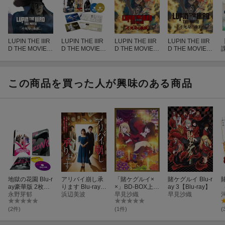
LUPIN THE IIIR
LUPIN THE IIIR
LUPIN THE IIIR
LUPIN THE IIIR
D THE MOVIE
D THE MOVIE
D THE MOVIE
D THE MOVIE
不死身の血族(限
不死身の血族(限
不死身の血族(通
不死身の血族(通
定版)
定版)【Blu-ra
常版)【Blu-ra
常版)
y】
y】
この商品を買った人が興味のある商品
地獄の花園 Blu-r
アリバイ崩し承
「賭ケグルイ×
賭ケグルイ Blu-r
ay豪華版 2枚組
ります Blu-ray B
×」BD-BOX上巻
ay 3【Blu-ray】
【Blu-ray】
永野芽郁
OX【Blu-ray】
浜辺美波
【Blu-ray】
早見沙織
早見沙織
(2件)
(1件)
(