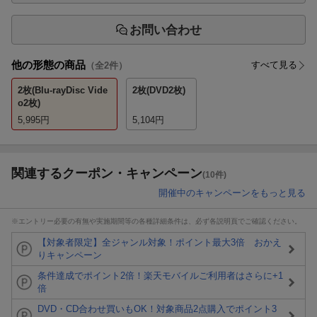
お問い合わせ
他の形態の商品
すべて見る
（全
2
件）
2枚(Blu-rayDisc Vide
2枚(DVD2枚)
o2枚)
5,995
円
5,104
円
関連するクーポン・キャンペーン
(10件)
開催中のキャンペーンをもっと見る
※エントリー必要の有無や実施期間等の各種詳細条件は、必ず各説明頁でご確認ください。
【対象者限定】全ジャンル対象！ポイント最大3倍 おかえ
りキャンペーン
条件達成でポイント2倍！楽天モバイルご利用者はさらに+1
倍
DVD・CD合わせ買いもOK！対象商品2点購入でポイント3