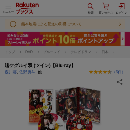
メニュー
熊本地震による配送の影響について
トップ
DVD
ブルーレイ
テレビドラマ
日本
賭ケグルイ双 (ツイン)【Blu-ray】
森川葵
,
佐野勇斗
, 他
（
3
件）