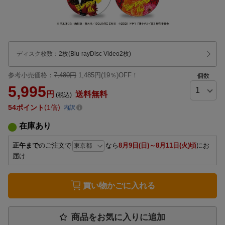
ディスク枚数
：
2枚(Blu-rayDisc Video2枚)
参考小売価格：
7,480円
1,485円(19％)OFF！
個数
5,995
円
送料無料
(税込)
54
ポイント
1倍
内訳
在庫あり
正午まで
のご注文で
なら
8月9日(日)～8月11日(火)頃
にお
届け
買い物かごに入れる
商品をお気に入りに追加