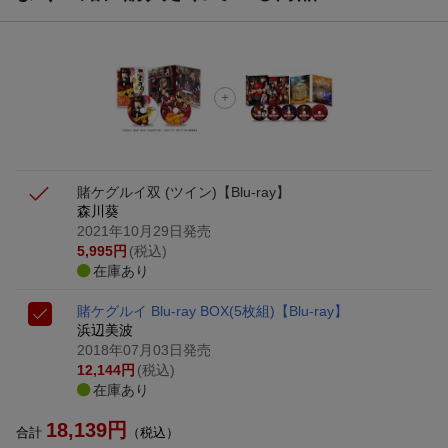
賭ケグルイ双 (ツイン)【Blu-ray】
森川葵
2021年10月29日発売
5,995
円
(税込)
在庫あり
賭ケグルイ Blu-ray BOX(5枚組)【Blu-ray】
浜辺美波
2018年07月03日発売
12,144
円
(税込)
在庫あり
18,139
円
合計
（税込）