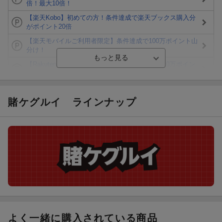
倍！最大10倍！
【楽天Kobo】初めての方！条件達成で楽天ブックス購入分
がポイント20倍
【楽天モバイルご利用者限定】条件達成で100万ポイント山
分け！
【Rakuten Fashion×楽天ブックス】条件達成で10万ポイン
ト山分け
【スタンプカード】楽天ポイントもらえる＆抽選で豪華景品
が当たる！
賭ケグルイ
ラインナップ
Blu-ray・DVDセール・お買い得情報
エントリー＆3,000円以上購入で無料データSIM（3GB/月プ
ラン）が当たる！
楽天モバイル紹介キャンペーンの拡散で300円OFFクーポン
進呈
よく一緒に購入されている商品