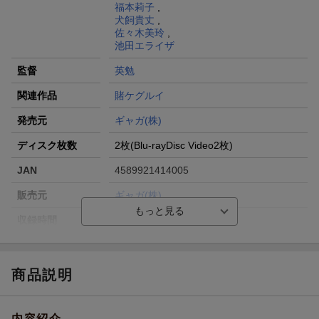
福本莉子
,
犬飼貴丈
,
佐々木美玲
,
池田エライザ
監督
英勉
関連作品
賭ケグルイ
発売元
ギャガ(株)
ディスク枚数
2枚(Blu-rayDisc Video2枚)
JAN
4589921414005
販売元
ギャガ(株)
収録時間
ー／ー
品番
GABS-2400
画面サイズ
16:9
商品説明
色彩
カラー
内容紹介