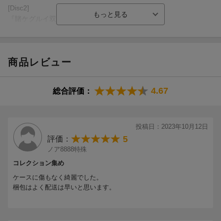
＜キャスト＞
[Disc2]
森川葵
『賭ケグルイ双』／Blu-rayDisc Video
佐野勇斗
生田絵梨花（乃木坂46）
秋田汐梨
福本莉子
商品レビュー
犬飼貴丈
佐々木美玲（日向坂46）
池田エライザ
4.67
総合評価：
柳美稀
小野寺晃良
松田るか
投稿日：2023年10月12日
岡本夏美
5
評価：
中村ゆりか
ノア8888特殊
三戸なつめ
コレクション集め
萩原みのり
長井短
ケースに傷もなく綺麗でした。
高杉真宙
梱包はよく配送は早いと思います。
浜辺美波
＜スタッフ＞