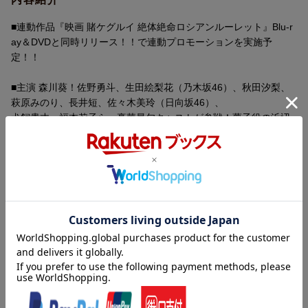
言語
日本語(オリジナル言語)
音声方式
dtsHD Master Audioステレオ(オリジナル音
■連動作品『映画 賭ケグルイ 絶体絶命ロシアンルーレット』Blu-r
声方式)
ay＆DVDと同時リリース！！で連動プロモーションを実施予
定！！
制作国
日本
制作年
2021年
■主演 森川葵！佐野勇斗、生田絵梨花（乃木坂46）、秋田汐梨、
萩原みのり、長井短、佐々木美玲（日向坂46）、
洋題
KAKEKEGURUI TWIN
犬飼貴丈、福本莉子ら、豪華最旬キャストが参戦！夢子役の浜辺
美波、鈴井役の高杉真宙ら人気レギュラーキャスト陣も登場し、
「賭ケグルイ」ユニバースはこの‘双’で、さらなる進化を果たす！
■人気No,1キャラクター、早乙女芽亜里の活躍を描く、「賭ケグル
イ」より1年前の物語
■制作秘話＆オフショット満載のメイキング映像をはじめ、オープ
ストーリー
ニング映像集（特別版）、YouTubeスペシャル動画、など、見ど
ころ満載の映像特典を収録！
＜ストーリー＞
＜収録内容＞
私立百花王学園。創立100年を越え、政財界の子女が多数通うこの
・画面サイズ：16：9 1080p High Definition
学園では、勉強やスポーツの成績は一切評価されず、最も重要と