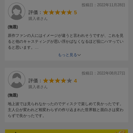
監督：英勉、長野晋也
投稿日：2022年11月28日
脚本：高野水登、英勉
5
評価：
原作：河本ほむら・斎木桂・尚村透（掲載 月刊「ガンガンJOKE
購入者さん
R」スクウェア・エニックス刊)
(無題)
主題歌：崎山蒼志「逆行」（ソニー・ミュージックレコーズ）
原作ファンの人にはイメージが違うと言われそうですが、これを見
ると他のキャスティングが思い浮かばなくなるほど役にハマってい
©
河本ほむら・尚村透・斎木桂／SQUARE ENIX
©
2021 ドラマ
ると思います。
「賭ケグルイ双」製作委員会
大げさな演技が前提なので好き嫌いが分かれる演出だと思います
もっと見る
が、演者さんの演技力で学芸会にならないで物語の面白さが増して
いる感じです。
見るとなんだか元気が出る作品です。
投稿日：2022年08月27日
4
評価：
購入者さん
(無題)
地上波では見られなかったのでディスクで楽しめて良かったです。
主人公が変われど相変わらずの作り込まれた世界観と面白さは変わ
らずで良かったです。