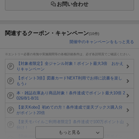
お問い合わせ
関連するクーポン・キャンペーン
(10件)
開催中のキャンペーンをもっと見る
※エントリー必要の有無や実施期間等の各種詳細条件は、必ず各説明頁でご確認ください。
【対象者限定】全ジャンル対象！ポイント最大3倍 おかえ
りキャンペーン
【ポイント3倍】図書カードNEXT利用でお得に読書を楽し
もう♪
本・雑誌在庫あり商品対象！条件達成でポイント最大10倍 2
026/8/1-8/31
【楽天Kobo】初めての方！条件達成で楽天ブックス購入分
がポイント20倍
【楽天モバイルご利用者限定】条件達成で100万ポイント山
分け！
【Rakuten Fashion×楽天ブックス】条件達成で10万ポイン