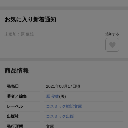
ト山分け
【スタンプカード】楽天ポイントもらえる＆抽選で豪華景品
が当たる！
お気に入り新着通知
エントリー＆3,000円以上購入で無料データSIM（3GB/月プ
ラン）が当たる！
未追加：
原 俊雄
追加する
楽天モバイル紹介キャンペーンの拡散で300円OFFクーポン
進呈
条件達成で楽天限定・宝塚歌劇 宙組貸切公演ペアチケット
が当たる
商品情報
発売日
2021年08月17日頃
著者／編集
原 俊雄
(著)
レーベル
コスミック戦記文庫
出版社
コスミック出版
発行形態
文庫