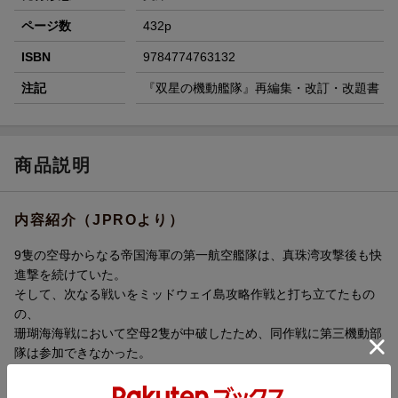
ページ数
432p
ISBN
9784774763132
注記
『双星の機動艦隊』再編集・改訂・改題書
商品説明
内容紹介（JPROより）
9隻の空母からなる帝国海軍の第一航空艦隊は、真珠湾攻撃後も快
進撃を続けていた。
そして、次なる戦いをミッドウェイ島攻略作戦と打ち立てたもの
の、
珊瑚海海戦において空母2隻が中破したため、同作戦に第三機動部
隊は参加できなかった。
しかし、空母「サラトガ」を失った米海軍の戦力を空母2隻と確信
した帝国海軍は、