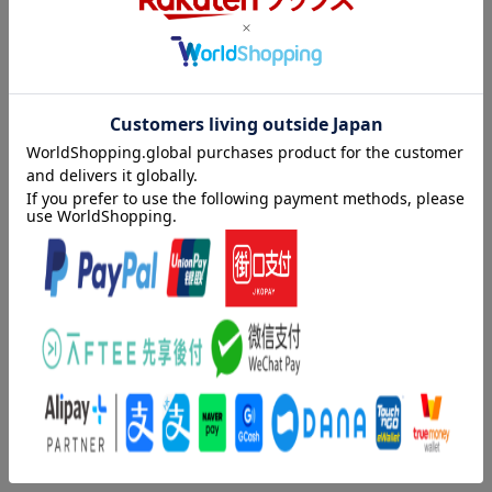
連合艦隊始まって以来の大兵力で太平洋へと出撃する。
一方、太平洋艦隊司令長官ニミッツは、圧倒的兵力で進撃してく
る帝国艦隊に対し、
ある陽動作戦で立ち向かうのであった。この戦いを境に激化する
日米空母艦隊戦。
史上最強を誇る帝国航空艦隊は、迫り来る太平洋艦隊に打ち勝つ
内容紹介（「BOOK」データベースより）
ことができるのか!?
９隻の空母からなる帝国海軍の第一航空艦隊は、真珠湾攻撃後も
決進撃を続けていた。そして、次なる戦いをミッドウェイ島攻略
作戦と打ち立てたものの、珊瑚海海戦において空母２隻が中破し
たため、同作戦に第三機動部隊は参加できなかった。しかし、空
母「サラトガ」を失った米海軍の戦力を空母２隻と確信した帝国
海軍は、連合艦隊始まって以来の大兵力で太平洋へと出撃する。
一方、太平洋艦隊司令長官ニミッツは、圧倒的兵力で娠撃してく
る帝国艦隊に対し、ある陽動作戦で立ち向かうのであった。この
戦いを境に激化する日米空母艦隊戦。史上最強を誇る帝国航空艦
隊は、迫り来る太平洋艦隊に打ち勝つことができるのか！？
著者情報（「BOOK」データベースより）