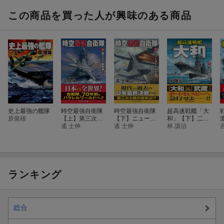
この商品を買った人が興味のある商品
史上最強の艦隊
時空最強自衛隊
時空最強自衛隊
超高速戦艦「大
原俊雄
【上】第三次大
【下】ニューヨ
和」【下】二大
戦勃発！
遙 士伸
ークの大和
遙 士伸
戦艦、砲撃！
林 譲治
ランキング
総合