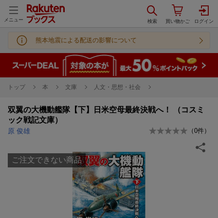
メニュー
熊本地震による配送の影響について
トップ
本
文庫
人文・思想・社会
双翼の大機動艦隊【下】日米空母最終決戦へ！ （コスミ
ック戦記文庫）
原 俊雄
（
0
件）
ご注文できない商品