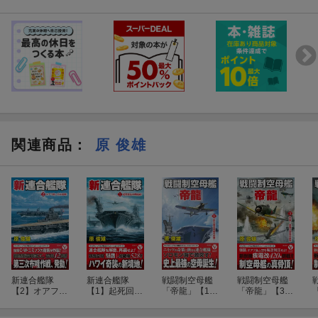
関連商品
：
原 俊雄
新連合艦隊
新連合艦隊
戦闘制空母艦
戦闘制空母艦
【2】オアフ島
【1】起死回生
「帝龍」【1】
「帝龍」【3】
への大進軍！
の再結成！
巨大制空母艦の
炸裂！ 最強三空
初陣！
母の猛攻