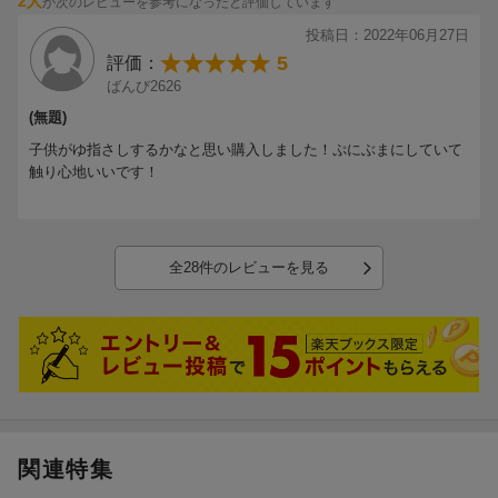
2人
が次のレビューを参考になったと評価しています
そのためか汚れや凹みがありました。
出来るだけ早くお品が欲しかったので返品はしませんが残念でし
投稿日：2022年06月27日
た。
5
評価：
商品の内容は☆5つです。
ばんび2626
(無題)
子供がゆ指さしするかなと思い購入しました！ぷにぶまにしていて
触り心地いいです！
全28件のレビューを見る
関連特集