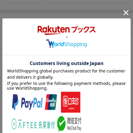
商品説明
内容紹介（JPROより）
0〜2歳におすすめの、はじめての写真図鑑。最初に覚えたい「物
の名前」を100個収録しました。
3つの特長でお子さまの好奇心を刺激し、発語をうながします。
★特長1
お子さまがモノを認識しやすい、大きな写真とカラフルな背景
色。
★特長2
親子のおはなしのヒントになる擬音・擬態語を掲載。
★特長3
じょうぶな紙で、小さな判型。表紙はふかふかのウレタン入り
で、お子さまも扱いやすい絵本です。