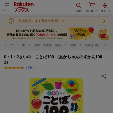
メニュー
熊本地震による配送の影響について
トップ
本
絵本・児童書・図鑑
絵本
絵本(日本）
0・1・2さいの ことば100 （あかちゃんのずかん100
1）
（
28
件）