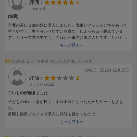
5
評価：
me-me-3
(無題)
言葉の遅い２歳の娘に購入しました。表紙がクッション性があって
持ちやすく、中も分かりやすい写真で、しょっちゅう眺めていま
す。シリーズ本の中でも、これが一番のお気に入りです。リハビリ
で来ている言語聴覚士の先生からも、良い本を用意されましたねと
もっと見る
褒められました。
4人
が次のレビューを参考になったと評価しています
投稿日：2022年12月15日
2
評価：
えいパパ2022
古いものが届きました
子どもの食いつきが良く、ボロボロになったためリピートしまし
た。
前回も楽天ブックスで購入し状態も良かったので
今回も同じところで購入しましたが
もっと見る
前回購入したものよりも古いものが届きました。
（写真左側が今回購入品は第1刷、前回購入品は第3刷）