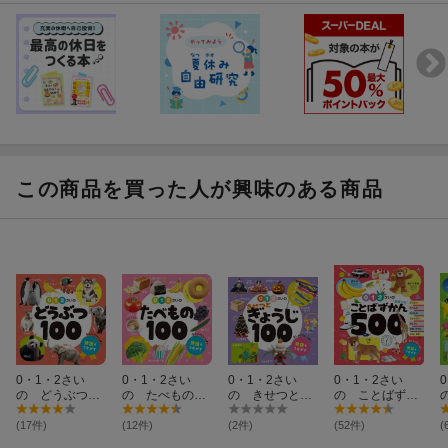
この商品を買った人が興味のある商品
0・1・2さい
0・1・2さい
0・1・2さい
0・1・2さい
の どうぶつ10
の たべもの10
の きせつとぎ
の ことばずか
0
0
ょうじ100
ん500 英語つ
き
(17件)
(12件)
(2件)
(52件)
(