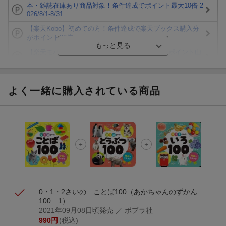
本・雑誌在庫あり商品対象！条件達成でポイント最大10倍 2
026/8/1-8/31
【楽天Kobo】初めての方！条件達成で楽天ブックス購入分
がポイント20倍
【楽天モバイルご利用者限定】条件達成で100万ポイント山
分け！
【Rakuten Fashion×楽天ブックス】条件達成で10万ポイン
ト山分け
よく一緒に購入されている商品
【スタンプカード】楽天ポイントもらえる＆抽選で豪華景品
が当たる！
エントリー＆3,000円以上購入で無料データSIM（3GB/月プ
ラン）が当たる！
楽天モバイル紹介キャンペーンの拡散で300円OFFクーポン
進呈
0・1・2さいの ことば100
（あかちゃんのずかん
100 1）
2021年09月08日頃発売
／ ポプラ社
990
円
(税込)