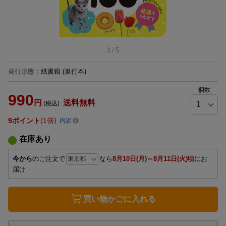
1
/
5
発行形態
：
紙書籍
(単行本)
個数
990
円
送料無料
(税込)
9
ポイント
1倍
内訳
在庫あり
今から
のご注文で
なら
8月10日(月)～8月11日(火)頃
にお
届け
買い物かごに入れる