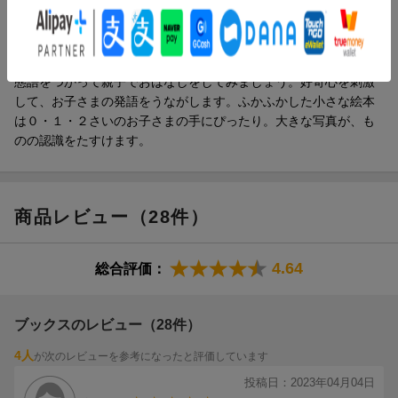
内容紹介（「BOOK」データベースより）
たのしい色と１００の写真を見ながら、ものの名前や擬音語・擬
態語をつかって親子でおはなしをしてみましょう。好奇心を刺激
して、お子さまの発語をうながします。ふかふかした小さな絵本
は０・１・２さいのお子さまの手にぴったり。大きな写真が、も
のの認識をたすけます。
商品レビュー（28件）
4.64
総合評価：
ブックスのレビュー（28件）
4人
が次のレビューを参考になったと評価しています
投稿日：2023年04月04日