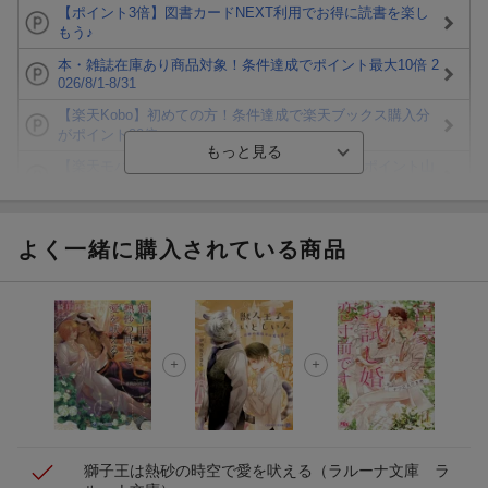
【ポイント3倍】図書カードNEXT利用でお得に読書を楽し
もう♪
本・雑誌在庫あり商品対象！条件達成でポイント最大10倍 2
026/8/1-8/31
【楽天Kobo】初めての方！条件達成で楽天ブックス購入分
がポイント20倍
【楽天モバイルご利用者限定】条件達成で100万ポイント山
分け！
【Rakuten Fashion×楽天ブックス】条件達成で10万ポイン
ト山分け
よく一緒に購入されている商品
【スタンプカード】楽天ポイントもらえる＆抽選で豪華景品
が当たる！
エントリー＆3,000円以上購入で無料データSIM（3GB/月プ
ラン）が当たる！
楽天モバイル紹介キャンペーンの拡散で300円OFFクーポン
進呈
獅子王は熱砂の時空で愛を吠える
（ラルーナ文庫 ラ