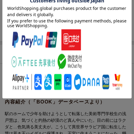
発行形態
文庫
ページ数
288p
ISBN
9784815532628
商品説明
内容紹介（JPROより）
綺月陣先生の新作
内容紹介（「BOOK」データベースより）
駅のホームで少年を助けようとして転落した美術専門学校生の浅
戸慧は、気づくと灼熱の砂漠のど真ん中にいた。目の前にはラク
ダと…色気滴る美丈夫が。こうして異世界サラビア国に転生した
慧は若き王ハイダルに保護され、王宮に住まうことになった。獅