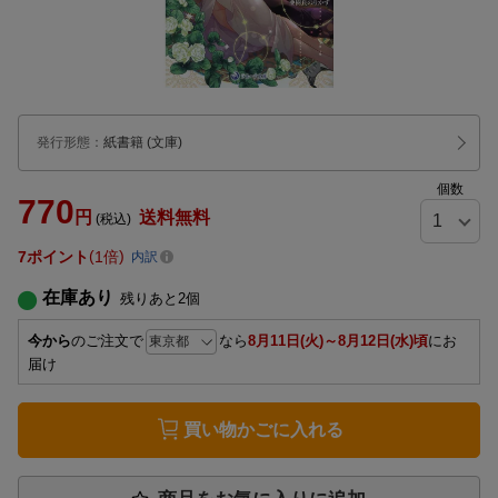
発行形態
：
紙書籍
(文庫)
個数
770
円
送料無料
(税込)
7
ポイント
1倍
内訳
在庫あり
残りあと
2
個
今から
のご注文で
なら
8月11日(火)～8月12日(水)頃
にお
届け
買い物かごに入れる