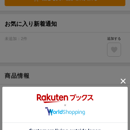
お気に入り新着通知
未追加：
2
件
追加する
商品情報
発売日
2021年09月22日頃
著者／編集
綺月陣
(著) ,
亜樹良のりかず
(絵)
レーベル
ラルーナ文庫 ラルーナ文庫
出版社
三交社