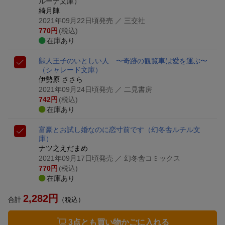
ルーナ文庫）
綺月陣
2021年09月22日頃発売
／ 三交社
770
円
(税込)
在庫あり
獣人王子のいとしい人 〜奇跡の観覧車は愛を運ぶ〜
（シャレード文庫）
伊勢原 ささら
2021年09月24日頃発売
／ 二見書房
742
円
(税込)
在庫あり
富豪とお試し婚なのに恋寸前です
（幻冬舎ルチル文
庫）
ナツ之えだまめ
2021年09月17日頃発売
／ 幻冬舎コミックス
770
円
(税込)
在庫あり
2,282
円
合計
（税込）
3点とも買い物かごに入れる