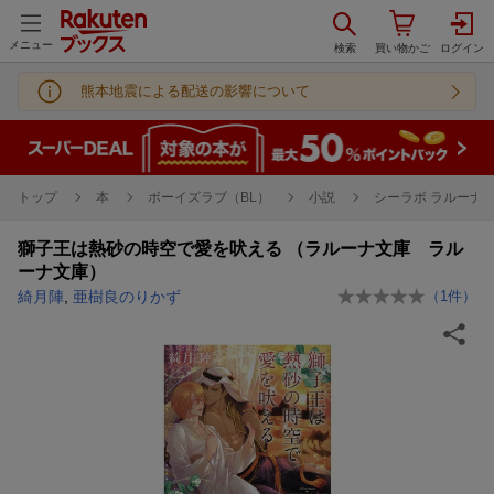
メニュー
熊本地震による配送の影響について
トップ
本
ボーイズラブ（BL）
小説
シーラボ ラルーナ
獅子王は熱砂の時空で愛を吠える （ラルーナ文庫 ラル
ーナ文庫）
綺月陣
,
亜樹良のりかず
（
1
件）