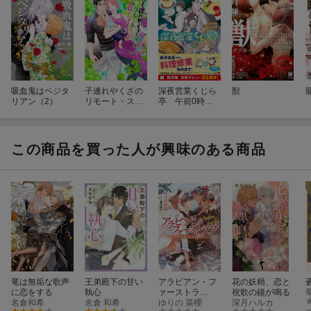
吸血鬼はベジタ
子連れやくざの
深夜営業くじら
獣
リアン（2）
リモート・スロ
亭 午前0時の
ー・ライフ
ナポリタン
この商品を買った人が興味のある商品
竜は無垢な歌声
王弟殿下の甘い
アラビアン・フ
花の妖精、恋と
に恋をする
執心
ァーストラ
祝歌の鐘が鳴る
名倉和希
名倉 和希
ブ 〜煌陽王の
ゆりの 菜櫻
深月ハルカ