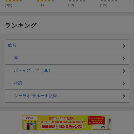
花嫁〜
(
(3件)
(3件)
(2件)
(1件)
ランキング
総合
本
ボーイズラブ（BL）
小説
シーラボ ラルーナ文庫