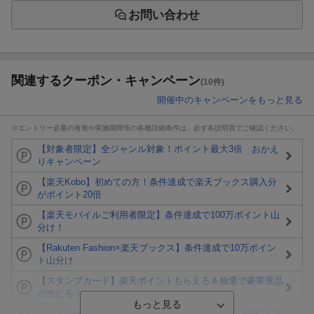
お問い合わせ
関連するクーポン・キャンペーン
(10件)
開催中のキャンペーンをもっと見る
※エントリー必要の有無や実施期間等の各種詳細条件は、必ず各説明頁でご確認ください。
【対象者限定】全ジャンル対象！ポイント最大3倍 おかえ
りキャンペーン
【楽天Kobo】初めての方！条件達成で楽天ブックス購入分
がポイント20倍
【楽天モバイルご利用者限定】条件達成で100万ポイント山
分け！
【Rakuten Fashion×楽天ブックス】条件達成で10万ポイン
ト山分け
【スタンプカード】楽天ポイントもらえる＆抽選で豪華景品
が当たる！
エントリー＆3,000円以上購入で無料データSIM（3GB/月プ