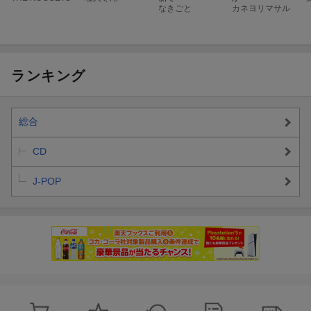
なきごと
カネヨリマサル
ランキング
総合
CD
J-POP