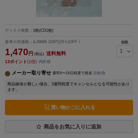
ディスク枚数
：
1枚(CD1枚)
参考小売価格：
1,799円
329円(18％)OFF！
個数
1,470
円
送料無料
(税込)
13
ポイント
1倍
内訳
メーカー取り寄せ
通常6〜16日程度で発送
詳細
商品確保が難しい場合、3週間程度でキャンセルとなる可能性があり
ます。
買い物かごに入れる
商品をお気に入りに追加