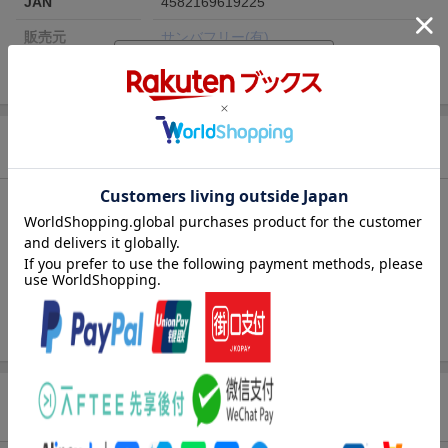
JAN
4582169619225
販売元
サンバフリー(有)
総曲数
ー(アルバム)
収録時間
ー
品番
MMMMA-4
商品説明
洋題
TOUCH THE FIGURE
収録曲
曲目タイトル：
[Disc1]
『Touch of figure(仮)』／CD
アーティスト：クレナズム
商品レビュー