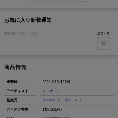
ラン）が当たる！
楽天モバイル紹介キャンペーンの拡散で300円OFFクーポン
進呈
お気に入り新着通知
条件達成で楽天限定・宝塚歌劇 宙組貸切公演ペアチケット
が当たる
未追加：
クレナズム
追加する
エントリー＆条件達成で『鬼滅の刃』オリジナルきんちゃく
袋が当たる！
【楽天24】日用品の楽天24と楽天ブックス買いまわりでク
ーポン★
商品情報
発売日
2021年10月27日
アーティスト
クレナズム
発売元
MMM RECORDS、RED
ディスク枚数
1枚(CD1枚)