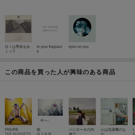
日々は季節をめ
In your fragranc
eyes on you
くって
e
この商品を買った人が興味のある商品
FIGURE
程
パトローネの内
心は洗濯機のな
THE NUGGETS
塩入冬湖
側で
か