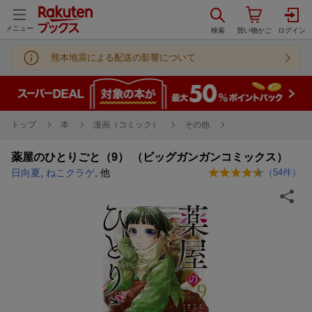
メニュー
熊本地震による配送の影響について
トップ
本
漫画（コミック）
その他
薬屋のひとりごと（9） （ビッグガンガンコミックス）
日向夏
,
ねこクラゲ
, 他
（
54
件）