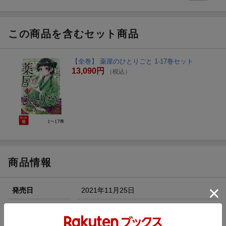
この商品を含むセット商品
【全巻】 薬屋のひとりごと 1-17巻セット
13,090円
（税込）
商品情報
発売日
2021年11月25日
著者／編集
日向夏
(著) ,
ねこクラゲ
(著) ,