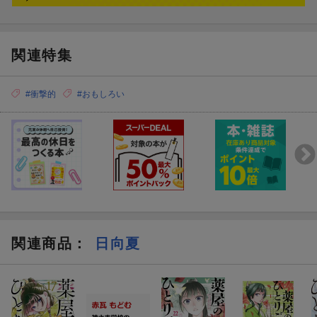
.
今回も、カバー下に ３話。
楽しめます。
関連特集
#衝撃的
#おもしろい
関連商品
：
日向夏