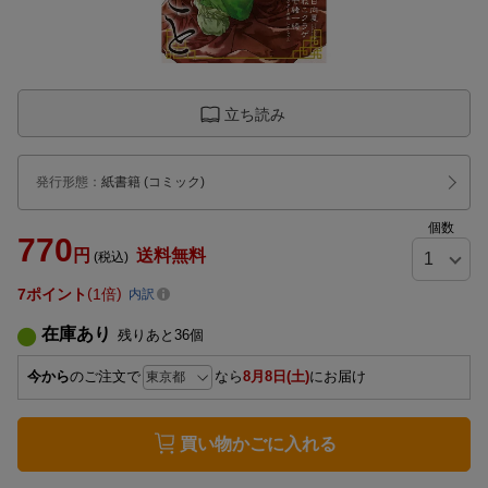
立ち読み
発行形態
：
紙書籍
(コミック)
個数
770
円
送料無料
(税込)
7
ポイント
1倍
内訳
在庫あり
残りあと
36
個
今から
のご注文で
なら
8月8日(土)
にお届け
買い物かごに入れる