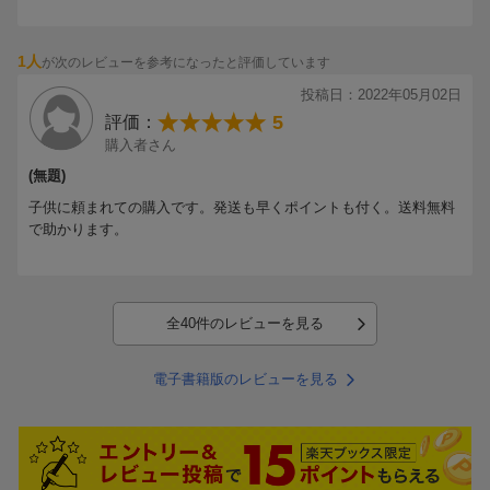
久々の隊商（ キャラバン ）に浮かれる 侍女や女官たち。
隊商が去った後、後宮の洗濯場では 香油の香りが混ざり合い、大変
なことに。
1人
が次のレビューを参考になったと評価しています
と、何かに気づく猫猫。
投稿日：2022年05月02日
香料や精油、茶葉、香辛料、どれも 何気なく手にするものばかりだ
5
評価：
が、妊婦には 良くないものばかり。
「 これって 毒おしろいに 似てませんか？」
購入者さん
.
(無題)
「 月精（ 前編 ）」
子供に頼まれての購入です。発送も早くポイントも付く。送料無料
真珠の涙を持つという 絶世の美女に心当たりはないか？と 猫猫に
で助かります。
尋ねる壬氏さま。
異国からの特使が、昔曾祖父の見たという美女に どうしても会いた
いと言っているらしい。
その美女とは、緑青館のやり手婆のこと。
今回の 特使接待で やり手婆の踊りを披露する…わけにもいか
全40件のレビューを見る
ず…。
と、猫猫は 思いつく。
電子書籍版のレビューを見る
「 見つけました、大変 適役な人物。背丈が五尺八寸を超える美人
でしょう？」
「 な 何が言いたい 」
いいところで 第９巻が終わってしまうなんて…。
これはもう 第10巻を読むしかないですよね。