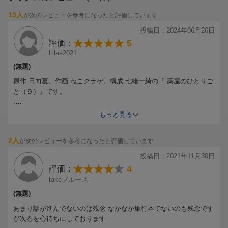
13人
が次のレビューを参考になったと評価しています
投稿日：2024年06月26日
5
評価：
Lilas2021
(無題)
原作 日向夏、作画 ねこクラゲ、構成 七緒一綺の『 薬屋のひとりご
と（９）』です。
.
TVアニメから入りました。
もっと見る
TVアニメ → コミック → 原作 の順で 楽しんでいます。
こちらは コミック版の 第９巻です。
2人
が次のレビューを参考になったと評価しています
.
第９巻は、５話から成ります。
投稿日：2021年11月30日
第43話 隊商
4
評価：
第44話 冬人夏草（ 前編 ）
takeブルース
第45話 冬人夏草（ 後編 ）
第46話 鏡
(無題)
第47話 月精（ 前編 ）
あまり話が進んでないのは残念 なかなか単行本でないのも残念です
.
が次巻を心待ちにしております
「 隊商 」