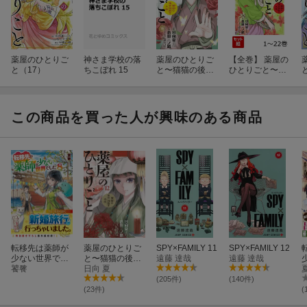
薬屋のひとりご
神さま学校の落
薬屋のひとりご
【全巻】 薬屋の
と（17）
ちこぼれ 15
と〜猫猫の後宮
ひとりごと〜猫
謎解き手帳〜
猫の後宮謎解き
（22）
手帳〜 1-22巻セ
ット
この商品を買った人が興味のある商品
転移先は薬師が
薬屋のひとりご
SPY×FAMILY 11
SPY×FAMILY 12
少ない世界でし
と〜猫猫の後宮
遠藤 達哉
遠藤 達哉
た（8）
饕餮
謎解き手帳〜
日向 夏
（12）
(205件)
(140件)
(23件)
(