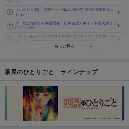
倍
【ポイント3倍】図書カードNEXT利用でお得に読書を楽し
もう♪
本・雑誌在庫あり商品対象！条件達成でポイント最大10倍 2
026/8/1-8/31
【楽天Kobo】初めての方！条件達成で楽天ブックス購入分
がポイント20倍
【楽天モバイルご利用者限定】条件達成で100万ポイント山
分け！
【Rakuten Fashion×楽天ブックス】条件達成で10万ポイン
ト山分け
薬屋のひとりごと
ラインナップ
【スタンプカード】楽天ポイントもらえる＆抽選で豪華景品
が当たる！
楽天モバイル紹介キャンペーンの拡散で300円OFFクーポン
進呈
条件達成で楽天限定・宝塚歌劇 宙組貸切公演ペアチケット
が当たる