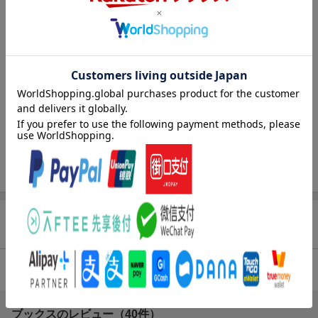
七緒一綺
(著) ,
しのとうこ
(著)
シリーズ
薬屋のひとりごと
関連作品
薬屋のひとりごと
レーベル
ビッグガンガンコミックス
出版社
スクウェア・エニックス
発行形態
コミック
ISBN
9784757575868
商品レビュー（54件）
4.68
総合評価：
ブックスのレビュー（40件）