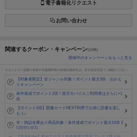
電子書籍化リクエスト
お問い合わせ
関連するクーポン・キャンペーン
(10件)
開催中のキャンペーンをもっと見る
※エントリー必要の有無や実施期間等の各種詳細条件は、必ず各説明頁でご確認ください。
【対象者限定】全ジャンル対象！ポイント最大3倍 おかえ
りキャンペーン
条件達成でポイント2倍！楽天モバイルご利用者はさらに+1
倍
【ポイント3倍】図書カードNEXT利用でお得に読書を楽し
もう♪
本・雑誌在庫あり商品対象！条件達成でポイント最大10倍 2
026/8/1-8/31
【楽天Kobo】初めての方！条件達成で楽天ブックス購入分