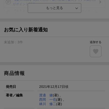
がポイント20倍
【楽天モバイルご利用者限定】条件達成で100万ポイント山
分け！
【Rakuten Fashion×楽天ブックス】条件達成で10万ポイン
ト山分け
お気に入り新着通知
【スタンプカード】楽天ポイントもらえる＆抽選で豪華景品
が当たる！
未追加：
3
件
追加する
エントリー＆3,000円以上購入で無料データSIM（3GB/月プ
ラン）が当たる！
楽天モバイル紹介キャンペーンの拡散で300円OFFクーポン
進呈
商品情報
発売日
2021年12月17日頃
著者／編集
渡邊 健
(著) ,
西岡 一也
(著) ,
林川 修二
(著)