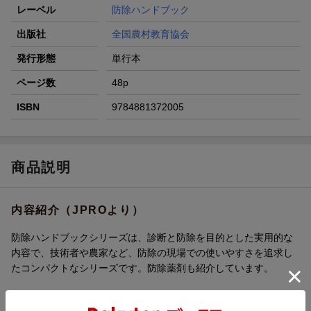
レーベル
防除ハンドブック
出版社
全国農村教育協会
発行形態
単行本
ページ数
48p
ISBN
9784881372005
商品説明
内容紹介（JPROより）
防除ハンドブックシリーズは、診断と防除を目的とした実用的な
内容で、技術者や農家など、防除の現場での使いやすさを追求し
たコンパクトなシリーズです。防除薬剤も紹介しています。
本書は、サツマイモの栽培中（一部貯蔵中）に普通に発生する病