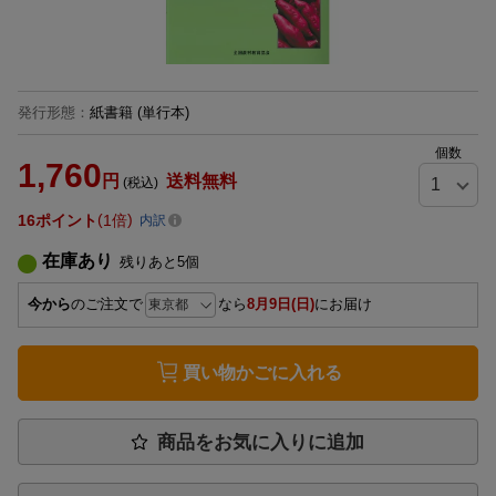
発行形態
：
紙書籍
(単行本)
個数
1,760
円
送料無料
(税込)
16
ポイント
1倍
内訳
在庫あり
残りあと
5
個
今から
のご注文で
なら
8月9日(日)
にお届け
買い物かごに入れる
商品をお気に入りに追加