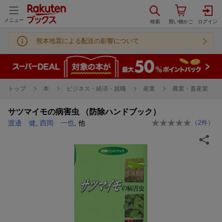
メニュー
熊本地震による配送の影響について
トップ
本
ビジネス・経済・就職
産業
農業・畜産業
サツマイモの病害虫 （防除ハンドブック）
渡邊 健
,
西岡 一也
, 他
（
2
件）