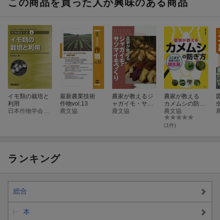
この商品を買った人が興味のある商品
イモ類の栽培と
最新農業技術
農家が教えるジ
農家が教える
利用
作物vol.13
ャガイモ・サツ
カメムシの防ぎ
日本作物学会「作物栽培体系」編集委員会
農文協
マイモつくり
農文協
方
農文協
(1件)
ランキング
総合
本