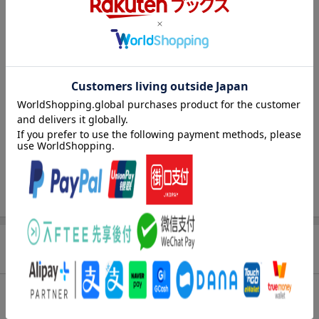
害虫をとりあげました。病害は16種（ウイルス2種、細菌1種、糸
状菌9種、生理障害4種）、害虫は24種（センチュウ類、コガネム
シ、食葉性害虫）を掲載。本格的なサツマイモの栽培を応援しま
す。
診断
写真：特徴をとらえた鮮明な写真で、病気の症状や害虫の生態・
被害などがよくわかります。
解説：「被害」「被害作物」「発生」「防除」「薬剤」の項目を
目次（「BOOK」データベースより）
立て、病気や害虫の診断・対策が的確にできるよう、わかりやす
く解説しています。
病害（帯状粗皮病／斑紋モザイク病／立枯病／つる割病／白紋羽
病 ほか）／害虫（ナカジロシタバ／ハスモンヨトウ／エビガラ
防除
スズメ／イモキバガ（イモコガ）／ヒルガオハモグリガ ほか）
耕種的防除法のほか、最新の情報に基づいた病害虫防除薬剤を具
体的な商品名で表記しました。
商品レビュー（2件）
総合評価：
条件に満たないため、評価は表示できません。