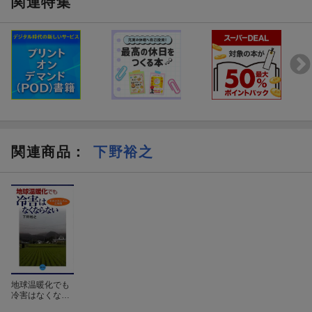
関連特集
関連商品
：
下野裕之
地球温暖化でも
冷害はなくなら
ない