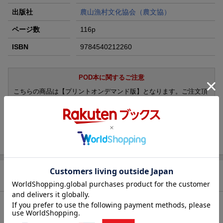
出版社
農山漁村文化協会（農文協）
ページ数
116p
ISBN
9784540212260
POD本に関するご注意
こちらの商品は【プリントオンデマンド版】となります。ご注文頂
き次第順次印刷・納品となりますのでご了承下さい。納期変更等の
際にはご連絡いたします。
過去に取り扱っている商品があった場合、当時の商品と印刷の品
質・価格が異なる場合がございます。あらかじめご了承ください。
商品説明
内容紹介