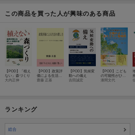
この商品を買った人が興味のある商品
【POD】「植え
【POD】政策評
【POD】気候変
【POD】こども
ない」森づくり
価による生活の
動への備え
の可能性がひら
大内正伸
潤し方
齋藤 正基
吉田誠宏
く、太陽のよう
漆間文代
にあたたかい居
場所 〜「大丈
夫だよ」って言
える関係が、未
来をそっと照ら
す〜
ランキング
総合