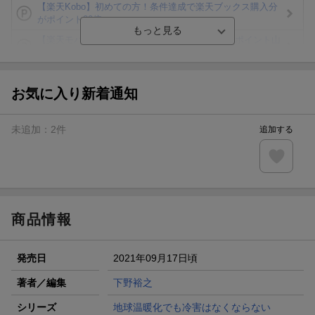
【楽天Kobo】初めての方！条件達成で楽天ブックス購入分
がポイント20倍
【楽天モバイルご利用者限定】条件達成で100万ポイント山
分け！
【Rakuten Fashion×楽天ブックス】条件達成で10万ポイン
ト山分け
お気に入り新着通知
【スタンプカード】楽天ポイントもらえる＆抽選で豪華景品
が当たる！
未追加：
2
件
追加する
エントリー＆3,000円以上購入で無料データSIM（3GB/月プ
ラン）が当たる！
楽天モバイル紹介キャンペーンの拡散で300円OFFクーポン
進呈
商品情報
発売日
2021年09月17日頃
著者／編集
下野裕之
シリーズ
地球温暖化でも冷害はなくならない