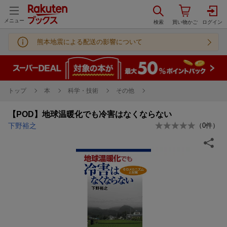
メニュー
熊本地震による配送の影響について
トップ
本
科学・技術
その他
【POD】地球温暖化でも冷害はなくならない
下野裕之
（
0
件）