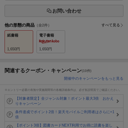
お問い合わせ
他の形態の商品
すべて見る
（全
2
件）
紙書籍
電子書籍
1,650
円
1,650
円
関連するクーポン・キャンペーン
(10件)
開催中のキャンペーンをもっと見る
※エントリー必要の有無や実施期間等の各種詳細条件は、必ず各説明頁でご確認ください。
【対象者限定】全ジャンル対象！ポイント最大3倍 おかえ
りキャンペーン
条件達成でポイント2倍！楽天モバイルご利用者はさらに+1
倍
【ポイント3倍】図書カードNEXT利用でお得に読書を楽し