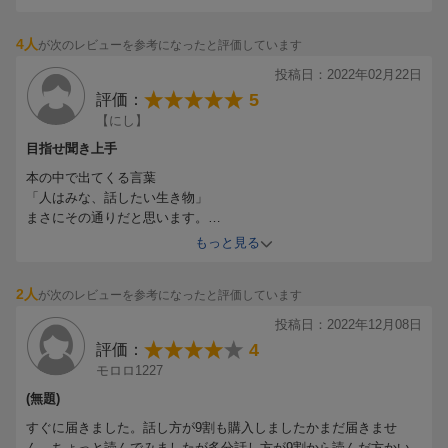
4人
が次のレビューを参考になったと評価しています
投稿日：2022年02月22日
5
評価：
【にし】
目指せ聞き上手
本の中で出てくる言葉
「人はみな、話したい生き物」
まさにその通りだと思います。
話す(放つ)ことが好きな人が多い一方で
もっと見る
聞き上手な人がさほど多くない世の中です。
この本を機に、聞くことの大切さ、楽しさを
2人
が次のレビューを参考になったと評価しています
学ぶとこれからの人生でのコミュニケーションが
より楽しくなると思います。
投稿日：2022年12月08日
4
評価：
モロロ1227
(無題)
すぐに届きました。話し方が9割も購入しましたかまだ届きませ
ん。ちょっと読んでみましたが多分話し方が9割から読んだ方かい