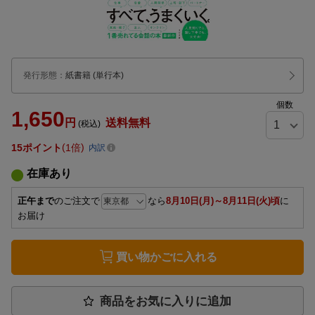
発行形態
：
紙書籍
(単行本)
個数
1,650
円
送料無料
(税込)
15
ポイント
1倍
内訳
在庫あり
正午まで
のご注文で
なら
8月10日(月)～8月11日(火)頃
に
お届け
買い物かごに入れる
商品をお気に入りに追加