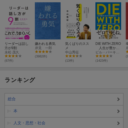
リーダーは話し
嫌われる勇気
気くばりのスス
DIE WITH ZERO
方が9割
岸見 一郎
メ
人生が豊かに
永松 茂久
中山秀征
なりすぎる究極
ビル・パーキンス
のルール
(3982件)
(
(67件)
(13件)
(1423件)
ランキング
総合
本
人文・思想・社会