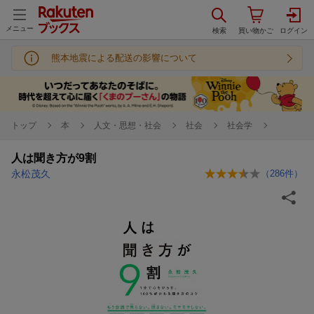
メニュー
熊本地震による配送の影響について
トップ
本
人文・思想・社会
社会
社会学
人は聞き方が9割
永松茂久
（
286
件）