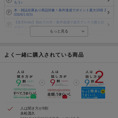
もう♪
本・雑誌在庫あり商品対象！条件達成でポイント最大10倍 2
026/8/1-8/31
【楽天Kobo】初めての方！条件達成で楽天ブックス購入分
がポイント20倍
【楽天モバイルご利用者限定】条件達成で100万ポイント山
分け！
【Rakuten Fashion×楽天ブックス】条件達成で10万ポイン
ト山分け
よく一緒に購入されている商品
【スタンプカード】楽天ポイントもらえる＆抽選で豪華景品
が当たる！
エントリー＆3,000円以上購入で無料データSIM（3GB/月プ
ラン）が当たる！
楽天モバイル紹介キャンペーンの拡散で300円OFFクーポン
進呈
人は聞き方が9割
永松茂久