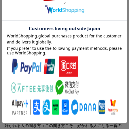
「聞き上手」がうまくいく！--「聞くのが苦手」「人の話を聞く時
間が苦痛だ」という人は多いものです。でも、ちょっぴり「聞き
方のコツ」を押さえるだけで、聞くのが楽しくなり、コミュニケ
ーションがうまくいくようになり、まわりから好かれるようにな
ります。「聞き上手」になれば、自分も相手も安心できる空間を
つくることができ、人と話すことがラクになり、人間関係も、人
生も、全部がよりよい方向に動き出します!
内容紹介（「BOOK」データベースより）
もう会話で焦らない。凹まない。モヤモヤしない。人見知りで
も、話し下手でも、大丈夫！好かれる会話ができる「とっておき
の秘訣」が満載！
目次（「BOOK」データベースより）
第１章 なぜ「聞く人」はうまくいくのか？（「ねえ、聞いて
る？」問題／安心感からすべてが始まる ほか）／第２章 人に
好かれる人の聞き方（この聞き方こそ、好かれる人になる一番の