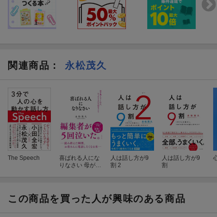
関連商品
：
永松茂久
The Speech
喜ばれる人にな
人は話し方が9
人は話し方が9
りなさい 母が残
割 2
割
してくれた、た
った1つの大切
なこと
この商品を買った人が興味のある商品