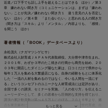
近道／口下手でも話し上手を超えることはできる ほか）／第３
章 嫌われない聞き方（コミュニケーションは、まずは「嫌われ
ない」ことが先決／嫌われない聞き方１ 違う意見の人を否定し
ない ほか）／第４章 「また会いたい」と思われる人の聞き方
（聞き方は「スキル」より「メンタル」／内容よりも、「感情」
を聞こう ほか）
著者情報（「BOOK」データベースより）
永松茂久（ナガマツシゲヒサ）
株式会社人財育成ＪＡＰＡＮ代表取締役。大分県中津市生まれ。
２００１年、わずか３坪のたこ焼きの行商から商売を始め、２０
０３年に開店したダイニング陽なた家は、口コミだけで県外から
毎年１万人を集める大繁盛店になる。自身の経験をもとに体系化
した「一流の人材を集めるのではなく、今いる人間を一流にす
る」というコンセプトのユニークな人材育成法には定評があり、
全国で多くの講演、セミナーを実施。「人の在り方」を伝えるニ
ューリーダーとして、多くの若者から圧倒的な支持を得ており、
講演の累計動員数は延べ４５万人にのぼる。２０１６年より、拠
点を東京麻布に移し、現在は執筆だけではなく、次世代育成、出