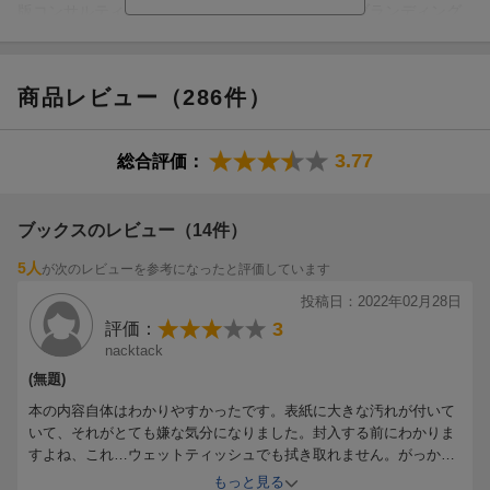
版コンサルティング、イベント主催、映像編集、ブランディング
プロデュースなど数々の事業を展開する実業家である。著作業で
は２０２０年、書籍の年間累計発行部数で６５万部という記録を
達成し、『人は話し方が９割』の単冊売り上げで年間ランキング
商品レビュー（286件）
１位を獲得（日販調べ、ビジネス書）した（本データはこの書籍
が刊行された当時に掲載されていたものです）
3.77
総合評価：
ブックスのレビュー（14件）
5人
が次のレビューを参考になったと評価しています
投稿日：2022年02月28日
3
評価：
nacktack
(無題)
本の内容自体はわかりやすかったです。表紙に大きな汚れが付いて
いて、それがとても嫌な気分になりました。封入する前にわかりま
すよね、これ…ウェットティッシュでも拭き取れません。がっかり
です。
もっと見る