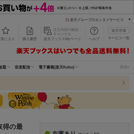
楽天グループのエンタメサービス
本/ゲーム/CD/DVD
注文内容の確認・
楽天市場
キャンセル
楽天ブックス
サービス一覧
お気に入り
購入履歴
楽天ブックスMyページ
ヘルプ
電子書籍
楽天Kobo
雑誌読み放題
楽天マガジン
放題
音楽配信
電子書籍(楽天Kobo)
R18+
音楽配信
楽天ミュージック
動画配信
楽天TV
動画配信ガイド
Rakuten PLAY
無料テレビ
Rチャンネル
取得の最
チケット
在庫あり