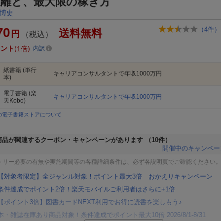
距離と、最大限の稼ぎ方
博史
70
（
4
件）
送料無料
円
（税込）
イント
1倍
内訳
紙書籍
(単行
キャリアコンサルタントで年収1000万円
本)
電子書籍
(楽
キャリアコンサルタントで年収1000万円
天Kobo)
bo電子書籍ストアについて
商品が関連するクーポン・キャンペーンがあります
（10件）
開催中のキャンペー
トリー必要の有無や実施期間等の各種詳細条件は、必ず各説明頁でご確認ください
【対象者限定】全ジャンル対象！ポイント最大3倍 おかえりキャンペーン
条件達成でポイント2倍！楽天モバイルご利用者はさらに+1倍
【ポイント3倍】図書カードNEXT利用でお得に読書を楽しもう♪
本・雑誌在庫あり商品対象！条件達成でポイント最大10倍 2026/8/1-8/31