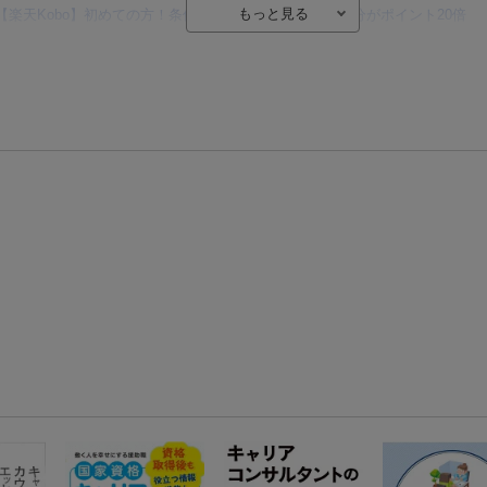
【楽天Kobo】初めての方！条件達成で楽天ブックス購入分がポイント20倍
【楽天モバイルご利用者限定】条件達成で100万ポイント山分け！
【Rakuten Fashion×楽天ブックス】条件達成で10万ポイント山分け
【スタンプカード】楽天ポイントもらえる＆抽選で豪華景品が当たる！
楽天モバイル紹介キャンペーンの拡散で300円OFFクーポン進呈
条件達成で楽天限定・宝塚歌劇 宙組貸切公演ペアチケットが当たる