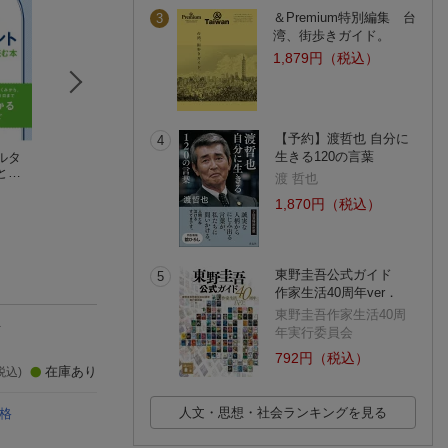
＆Premium特別編集 台
3
湾、街歩きガイド。
1,879円（税込）
【予約】渡哲也 自分に
4
生きる120の言葉
ルタ
企業内キャリアコン
キャリア心理学ライ
大学教授に転職す
と思
サルティング入門
フデザイン・ワーク
キャリアデザイン
渡 哲也
浅川 正健
ブック
杉山 崇
松本茂章
1,870円（税込）
(5件)
東野圭吾公式ガイド
5
作家生活40周年ver．
東野圭吾作家生活40周
方
年実行委員会
792円（税込）
在庫あり
税込)
人文・思想・社会ランキングを見る
格