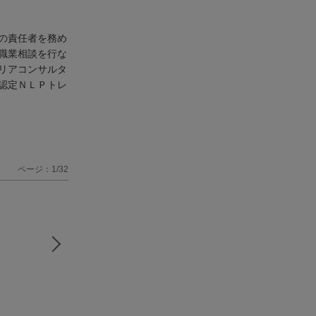
の責任者を務め
職業相談を行な
リアコンサルタ
認定ＮＬＰトレ
ページ：1/32