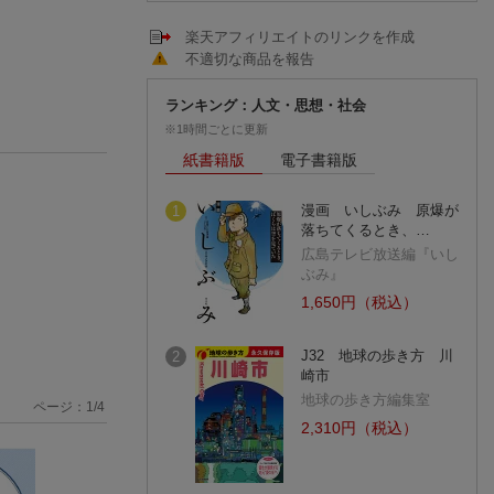
楽天アフィリエイトのリンクを作成
不適切な商品を報告
ランキング：人文・思想・社会
※1時間ごとに更新
紙書籍版
電子書籍版
漫画 いしぶみ 原爆が
1
落ちてくるとき、…
広島テレビ放送編『いし
ぶみ』
1,650円（税込）
J32 地球の歩き方 川
2
崎市
地球の歩き方編集室
ページ：
1
/
4
2,310円（税込）