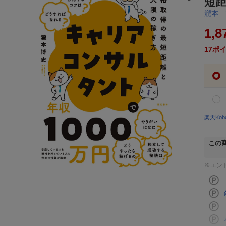
短
瀧本 
1,8
17
ポ
楽天Ko
この
※エン