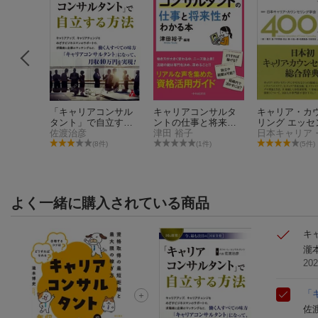
しい人
「キャリアコンサル
キャリアコンサルタ
キャリア・カ
る中途採
タント」で自立する
ントの仕事と将来性
リング エッセ
方法
佐渡治彦
がわかる本
津田 裕子
ルズ400
件)
(8件)
(1件)
(5件)
よく一緒に購入されている商品
キ
瀧
20
「
佐