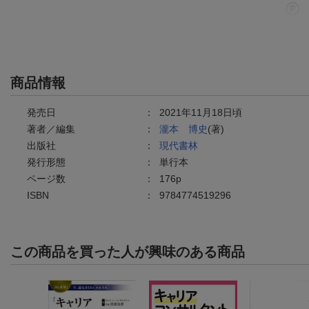
商品情報
発売日
：
2021年11月18日頃
著者／編集
：
瀧本 博史
(著)
出版社
：
現代書林
発行形態
：
単行本
ページ数
：
176p
ISBN
：
9784774519296
この商品を買った人が興味のある商品