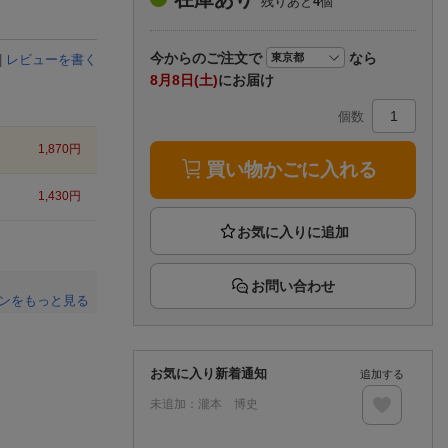
残りあと
4
個
楽天チケット
エンタメニュース
推し楽
今から
のご注文で
なら
|
レビューを書く
8月8日(土)
にお届け
個数
1,870
円
買い物かごに入れる
1,430
円
お問い合わせ
ンをもっと見る
。
お気に入り新着通知
追加する
未追加：
瀧本 博史