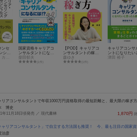
ウンセ
国家資格キャリアコ
【POD】キャリアコ
キャリアコンサ
ンシャ
ンサルタントになる
ンサルタントの稼ぎ
ントになりたい
日本キャリア・カウンセリング学会
には？！
柴田郁夫
方〜企業領域でキャ
森ゆき
ったら読む本
津田 裕子
リア支援の専門家と
(1件)
(1件)
して活躍する〜
ャリアコンサルタントで年収1000万円
資格取得の最短距離と、最大限の稼ぎ
本 博史
21年11月18日頃発売
／ 現代書林
1,870
円
(
キャリアコンサルタント」で自立する方法
国も推奨！ 今、最も注目の国家資
渡治彦