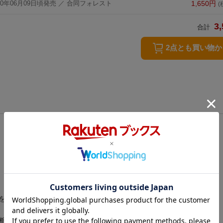
20年06月09日頃発売
／ 合同フォレスト
1,650
円
(
3,
合計
2点とも買い物
を応援する仕事です。
断です。