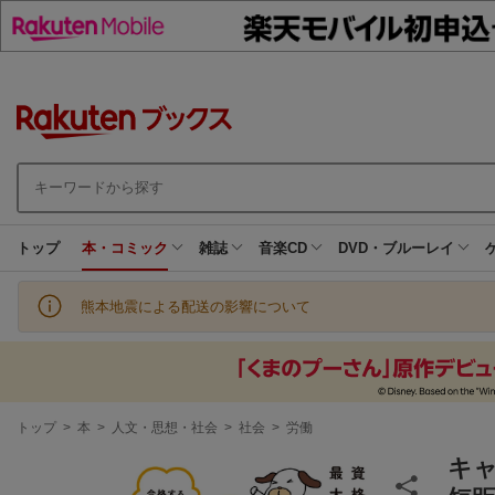
トップ
本・コミック
雑誌
音楽CD
DVD・ブルーレイ
熊本地震による配送の影響について
現
トップ
>
本
>
人文・思想・社会
>
社会
>
労働
在
地
キャ