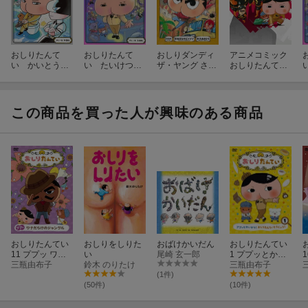
おしりたんて
おしりたんて
おしりダンディ
アニメコミック
い かいとうU
い たいけつ！
ザ・ヤング さば
おしりたんてい
の おとしもの
かいとうアカ
くの ミステリー
20 ププッ か
デミー スター
ツアー
んぺきなアリバ
サイド
イ
この商品を買った人が興味のある商品
おしりたんてい
おしりをしりた
おばけかいだん
おしりたんてい
11 ププッ ワナ
い
尾崎 玄一郎
1 ププッとかい
だらけのジャン
三瓶由布子
鈴木 のりたけ
けつ! おしりたん
三瓶由布子
グル
ていとうじょう!
(1件)
(50件)
(10件)