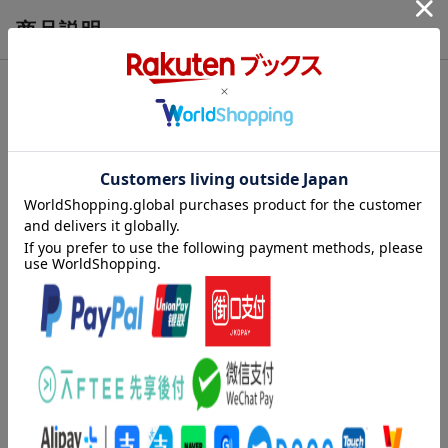
商品説明
内容紹介（JPROより）
第3弾はおばけやしきが舞台!
王様の別荘にある隠し部屋を探しにやってきた
おしりダンディとへーへー。
この別荘にはいや〜な噂が。
それはおばけが出現するというのだ。
果たして、ダンディたちはおばけに見つからず
王様のお宝を発見することはできるのか!?
＜あらすじ＞
おしりダンディが 若いころ
カーバ王の お宝がねむる
大きな おやしきがありました。
そのやしきには おばけが
内容紹介（「BOOK」データベースより）
出るという うわさがあり…。