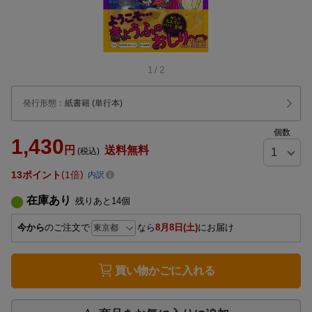
1
/
2
発行形態
：
紙書籍
(単行本)
個数
1,430
円
送料無料
(税込)
13
ポイント
1倍
内訳
在庫あり
残りあと
14
個
今から
のご注文で
なら
8月8日(土)
にお届け
買い物かごに入れる