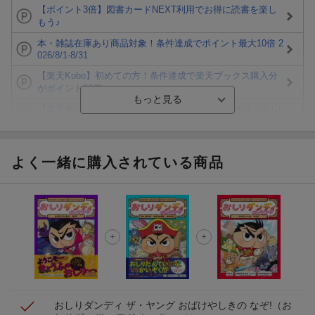
【ポイント3倍】図書カードNEXT利用でお得に読書を楽し
もう♪
本・雑誌在庫あり商品対象！条件達成でポイント最大10倍 2
026/8/1-8/31
【楽天Kobo】初めての方！条件達成で楽天ブックス購入分
がポイント20倍
【楽天モバイルご利用者限定】条件達成で100万ポイント山
分け！
【Rakuten Fashion×楽天ブックス】条件達成で10万ポイン
ト山分け
よく一緒に購入されている商品
【スタンプカード】楽天ポイントもらえる＆抽選で豪華景品
が当たる！
楽天モバイル紹介キャンペーンの拡散で300円OFFクーポン
進呈
条件達成で楽天限定・宝塚歌劇 宙組貸切公演ペアチケット
が当たる
おしりダンディ ザ・ヤング おばけやしきの なぞ!
（お