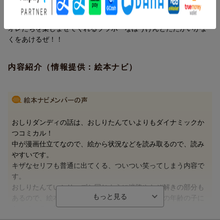
今回は…「アラチンふたたび！！」「おばけやしきのなぞ！」
おしりダンディが 今回の ぼうけんも
「そらとぶおばけ」「ブラボーなライバル」の４つのお話だぜ。
ププッと クリアします。
オレたちを楽しませてくれるブラボーなぼうけんとたたかいがま
くをあけるぜ！！
内容紹介（情報提供：絵本ナビ）
おしりダンディの話は、おしりたんていよりもダイナミックか
つコミカル！
中が漫画仕立てなので、絵から状況などを読み取るので、読み
やすいです。
キザなセリフも普通に出てくる、ついつい笑ってしまう内容で
す。
おしりたんていシリーズと同じように迷路やなぞ解きの部分も
あるので、絵本から児童書へ移行する途中くらいの年齢の子に
向いていると思います。
（hime59153さん 40代・三重県 男の子10歳）