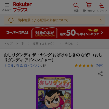
メニュー
熊本地震による配送の影響について
トップ
本
漫画（コミック）
その他
おしりダンディ ザ・ヤング おばけやしきの なぞ! （おし
りダンディ アドベンチャー）
トロル
,
春原 ロビンソン
, 他
（
5
件）