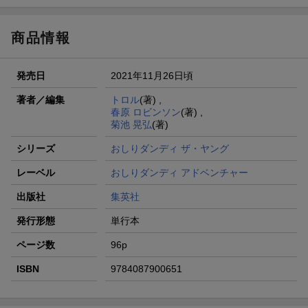
商品情報
発売日
2021年11月26日頃
著者／編集
トロル
(著) ,
春原 ロビンソン
(著) ,
菊池 晃弘
(著)
シリーズ
おしりダンディ ザ・ヤング
レーベル
おしりダンディ アドベンチャー
出版社
集英社
発行形態
単行本
ページ数
96p
ISBN
9784087900651