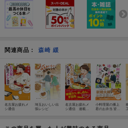
関連商品
：
森崎 緩
名古屋お疲れメ
埼玉おいしい出
名古屋お疲れメ
小料理屋の播上
シ通信
張レシピ
シ通信 連載再
君のお弁当 皆さ
開編
ま召し上がれ