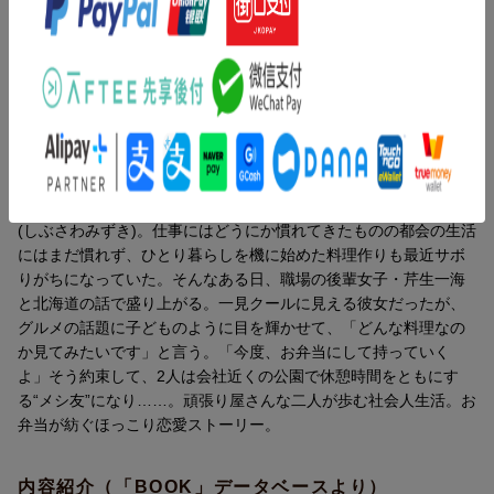
くよ」そう約束して、2人は会社近くの公園で休憩時間をともにす
る“メシ友”になり……。頑張り屋さんな二人が歩む社会人生活。お
弁当が紡ぐほっこり恋愛ストーリー。
（目次）
1 鮭のちゃんちゃん焼きと卵焼き
2 十勝風豚丼とサヤインゲンのお煮しめ
内容紹介（JPROより）
3 とうきびご飯と味噌おでん
4 スープカレーで公園ランチ
社会人4年目、地元札幌の企業から東京本社へやってきた渋澤瑞希
5 休日デートにちくわパン
(しぶさわみずき)。仕事にはどうにか慣れてきたものの都会の生活
6 晴れの日のお弁当
にはまだ慣れず、ひとり暮らしを機に始めた料理作りも最近サボ
りがちになっていた。そんなある日、職場の後輩女子・芹生一海
（著者プロフィール）
と北海道の話で盛り上がる。一見クールに見える彼女だったが、
森崎緩
グルメの話題に子どものように目を輝かせて、「どんな料理なの
北海道函館市出身。2010年『懸想する殿下の溜息』（イースト・
か見てみたいです」と言う。「今度、お弁当にして持っていく
プレス）でデビュー。2018年『総務課の播上君のお弁当 ひとく
よ」そう約束して、2人は会社近くの公園で休憩時間をともにす
ちもらえますか？（受賞時タイトル：ランチからディナーまで六
る“メシ友”になり……。頑張り屋さんな二人が歩む社会人生活。お
年）』（宝島社）と『隣の席の佐藤さん』（一二三書房）で第6回
弁当が紡ぐほっこり恋愛ストーリー。
ネット小説大賞を受賞。
内容紹介（「BOOK」データベースより）