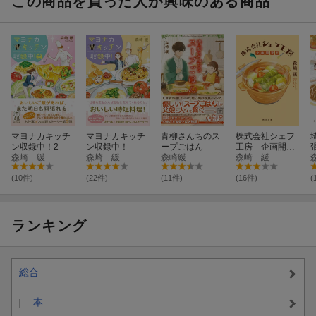
この商品を買った人が興味のある商品
マヨナカキッチ
マヨナカキッチ
青柳さんちのス
株式会社シェフ
ン収録中！2
ン収録中！
ープごはん
工房 企画開発
森崎 緩
森崎 緩
森崎緩
室
森崎 緩
(10件)
(22件)
(11件)
(16件)
(
ランキング
総合
本