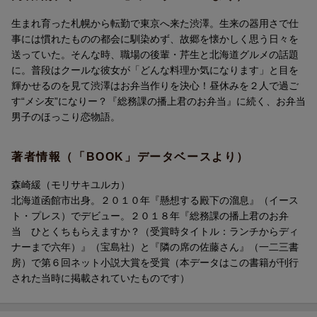
生まれ育った札幌から転勤で東京へ来た渋澤。生来の器用さで仕
事には慣れたものの都会に馴染めず、故郷を懐かしく思う日々を
送っていた。そんな時、職場の後輩・芹生と北海道グルメの話題
に。普段はクールな彼女が「どんな料理か気になります」と目を
輝かせるのを見て渋澤はお弁当作りを決心！昼休みを２人で過ご
す“メシ友”になりー？『総務課の播上君のお弁当』に続く、お弁当
男子のほっこり恋物語。
著者情報（「BOOK」データベースより）
森崎緩（モリサキユルカ）
北海道函館市出身。２０１０年『懸想する殿下の溜息』（イース
ト・プレス）でデビュー。２０１８年『総務課の播上君のお弁
当 ひとくちもらえますか？（受賞時タイトル：ランチからディ
ナーまで六年）』（宝島社）と『隣の席の佐藤さん』（一二三書
房）で第６回ネット小説大賞を受賞（本データはこの書籍が刊行
された当時に掲載されていたものです）