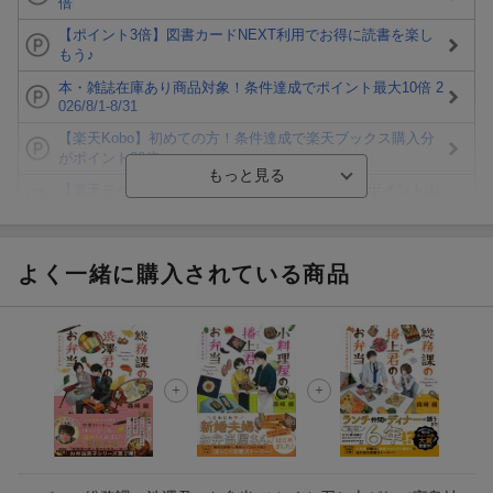
倍
【ポイント3倍】図書カードNEXT利用でお得に読書を楽し
もう♪
本・雑誌在庫あり商品対象！条件達成でポイント最大10倍 2
026/8/1-8/31
【楽天Kobo】初めての方！条件達成で楽天ブックス購入分
がポイント20倍
【楽天モバイルご利用者限定】条件達成で100万ポイント山
分け！
【Rakuten Fashion×楽天ブックス】条件達成で10万ポイン
ト山分け
よく一緒に購入されている商品
【スタンプカード】楽天ポイントもらえる＆抽選で豪華景品
が当たる！
エントリー＆3,000円以上購入で無料データSIM（3GB/月プ
ラン）が当たる！
楽天モバイル紹介キャンペーンの拡散で300円OFFクーポン
進呈