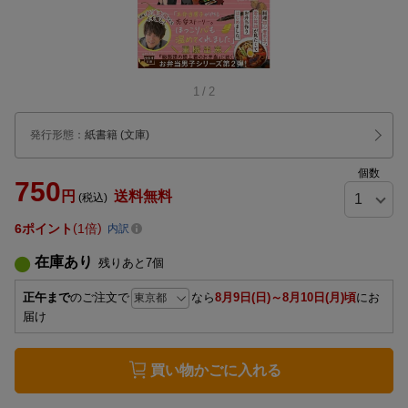
1
/
2
発行形態
：
紙書籍
(文庫)
個数
750
円
送料無料
(税込)
6
ポイント
1倍
内訳
在庫あり
残りあと
7
個
正午まで
のご注文で
なら
8月9日(日)～8月10日(月)頃
にお
届け
買い物かごに入れる