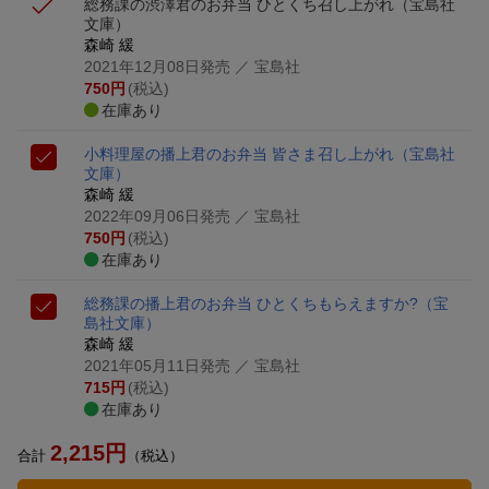
総務課の渋澤君のお弁当 ひとくち召し上がれ
（宝島社
文庫）
森崎 緩
2021年12月08日発売
／ 宝島社
750
円
(税込)
在庫あり
小料理屋の播上君のお弁当 皆さま召し上がれ
（宝島社
文庫）
森崎 緩
2022年09月06日発売
／ 宝島社
750
円
(税込)
在庫あり
総務課の播上君のお弁当 ひとくちもらえますか?
（宝
島社文庫）
森崎 緩
2021年05月11日発売
／ 宝島社
715
円
(税込)
在庫あり
2,215
円
合計
（税込）