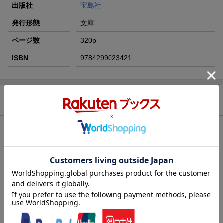
出版社
宝島社
発行形態
文庫
ページ数
320p
ISBN
9784299023421
商品説明
内容紹介（出版社より）
社会人4年目、地元札幌の企業から東京本社へやってきた渋澤瑞希
（しぶさわみずき）。仕事にはどうにか慣れてきたものの都会の
生活にはまだ慣れず、ひとり暮らしを機に始めた料理作りも最近
サボりがちになっていた。そんなある日、職場の後輩女子・芹生
一海と北海道の話で盛り上がる。一見クールに見える彼女だった
が、グルメの話題に子どものように目を輝かせて、「どんな料理
なのか見てみたいです」と言う。「今度、お弁当にして持ってい