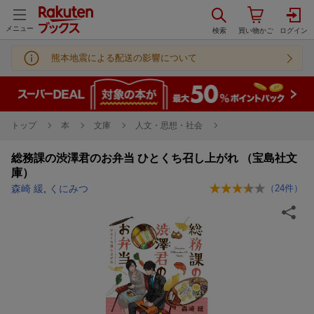
メニュー
熊本地震による配送の影響について
トップ
本
文庫
人文・思想・社会
総務課の渋澤君のお弁当 ひとくち召し上がれ （宝島社文
庫）
森崎 緩
,
くにみつ
（
24
件）