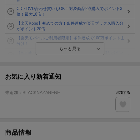
CD・DVD合わせ買いもOK！対象商品2点購入でポイント3
倍！最大10倍！
【楽天Kobo】初めての方！条件達成で楽天ブックス購入分
がポイント20倍
【楽天モバイルご利用者限定】条件達成で100万ポイント山
分け！
【Rakuten Fashion×楽天ブックス】条件達成で10万ポイン
ト山分け
【スタンプカード】楽天ポイントもらえる＆抽選で豪華景品
が当たる！
お気に入り新着通知
楽天モバイル紹介キャンペーンの拡散で300円OFFクーポン
進呈
未追加：
BLACKNAZARENE
追加する
条件達成で楽天限定・宝塚歌劇 宙組貸切公演ペアチケット
が当たる
エントリー＆条件達成で『鬼滅の刃』オリジナルきんちゃく
袋が当たる！
商品情報