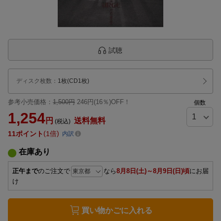
試聴
ディスク枚数
：
1枚(CD1枚)
参考小売価格：
1,500円
246円(16％)OFF！
個数
1,254
円
送料無料
(税込)
11
ポイント
1倍
内訳
在庫あり
正午まで
のご注文で
なら
8月8日(土)～8月9日(日)頃
にお届
け
買い物かごに入れる