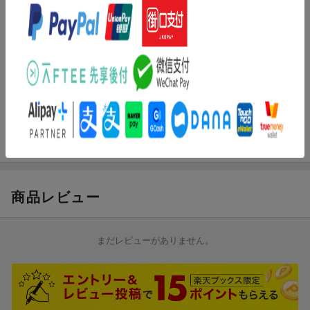
『URGE』／CD
アーティスト：BLACKNAZARENE
曲目タイトル：
1.
URGE
[3:31]
2.
Throne
[3:57]
3.
PARADOX
[4:01]
試聴のしかた
商品レビュー
まだレビューがありません。