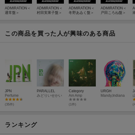
ADMIRATION＜
ADMIRATION＜
ADMIRATION＜
ADMIRATION＜
A
通常盤＞
村田実果子盤＞
冬野あゐく盤＞
戸田ころね盤＞
この商品を買った人が興味のある商品
JPN
PARALLEL
Category
URGH
J
Perfume
みどりいせかい
Am Amp
Mandy,Indiana
(35件)
(1件)
(
ランキング