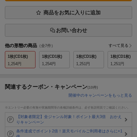
商品をお気に入りに追加
お問い合わせ
他の形態の商品
すべて見る
（全
7
件）
1枚(CD1枚)
1枚(CD1枚)
1枚(CD1枚)
1枚(CD1枚)
1,254
円
1,254
円
1,251
円
1,251
円
関連するクーポン・キャンペーン
(10件)
開催中のキャンペーンをもっと見る
※エントリー必要の有無や実施期間等の各種詳細条件は、必ず各説明頁でご確認ください。
【対象者限定】全ジャンル対象！ポイント最大3倍 おかえ
りキャンペーン
条件達成でポイント2倍！楽天モバイルご利用者はさらに+1
倍