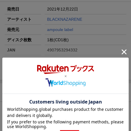
発売日
2021年12月22日
アーティスト
BLACKNAZARENE
発売元
ampoule label
ディスク枚数
1枚(CD1枚)
JAN
4907953294332
販売元
(株)ハピネット・メディアマーケティング
総曲数
3(シングル)
収録時間
11分29秒
品番
AMPL-1001
商品説明
洋題
URGE
収録曲
曲目タイトル：
[Disc1]