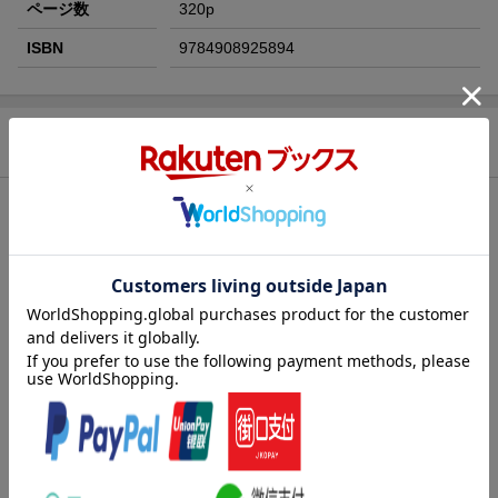
ページ数
320p
ISBN
9784908925894
商品説明
内容紹介（JPROより）
グローバリゼーション、インターネット革命、金融革命。すべて
に後塵を拝し、すっかり元気をなくした日本。しかし、日本が再
び元気を取り戻し、世界のトップランナーに返り咲く道はある。
それは、高齢化社会に関連する問題の解決、循環型社会の構築な
ど、いま日本が抱える諸問題をブロックチェーンなどの新技術を
活用して解決する「新日本秩序」を創出することだ。その時、日
本は世界のソリューションセンターとなって、世界から尊敬と注
目を集めるだろう。財務省出身の元衆議院議員が、日本を再生さ
せる方途を、国民の生きがいと安心づくりから、財政、防衛、教
育まで10項目にわたって提案する、日本再生のシナリオ。