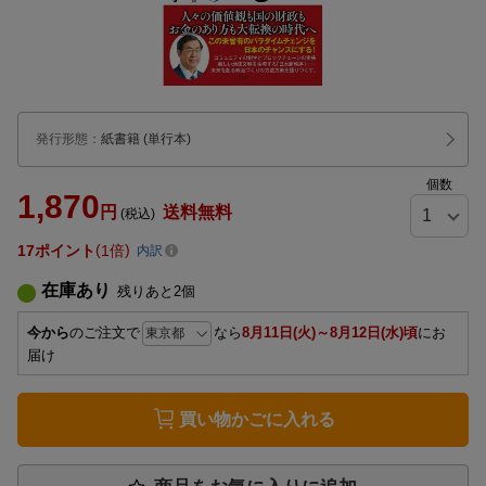
発行形態
：
紙書籍
(単行本)
個数
1,870
円
送料無料
(税込)
17
ポイント
1倍
内訳
在庫あり
残りあと
2
個
今から
のご注文で
なら
8月11日(火)～8月12日(水)頃
にお
届け
買い物かごに入れる