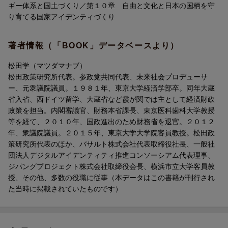
ギー体系と国土づくり／第１０章 自由と文化と日本の国柄を守
り育てる国家アイデンティづくり
著者情報（「BOOK」データベースより）
松田学（マツダマナブ）
松田政策研究所代表。参政党共同代表、未来社会プロデューサ
ー、元衆議院議員。１９８１年、東京大学経済学部卒。同年大蔵
省入省、西ドイツ留学、大蔵省など霞が関では主として経済財政
政策を担当。内閣審議官、財務本省課長、東京医科歯科大学教授
等を経て、２０１０年、国政進出のため財務省を退官。２０１２
年、衆議院議員。２０１５年、東京大学大学院客員教授。松田政
策研究所代表のほか、バサルト株式会社代表取締役社長、一般社
団法人デジタルアイデンティティ推進コンソーシアム代表理事、
ジパングプロジェクト株式会社取締役会長、横浜市立大学客員教
授、その他、多数の役職に従事（本データはこの書籍が刊行され
た当時に掲載されていたものです）