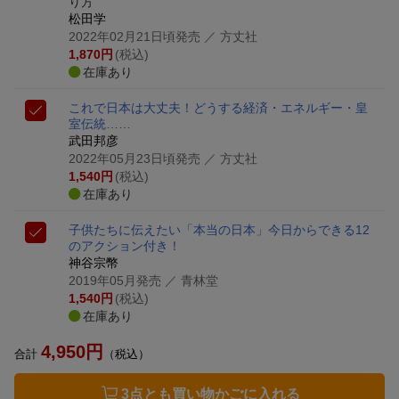
り方
松田学
2022年02月21日頃発売
／ 方丈社
1,870
円
(税込)
在庫あり
これで日本は大丈夫！
どうする経済・エネルギー・皇
室伝統……
武田邦彦
2022年05月23日頃発売
／ 方丈社
1,540
円
(税込)
在庫あり
子供たちに伝えたい「本当の日本」
今日からできる12
のアクション付き！
神谷宗幣
2019年05月発売
／ 青林堂
1,540
円
(税込)
在庫あり
4,950
円
合計
（税込）
3点とも買い物かごに入れる