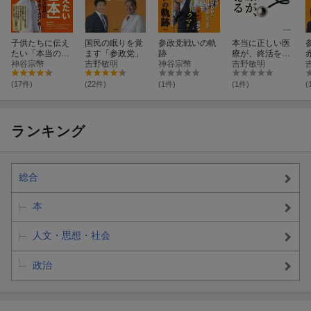
子供たちに伝え
国民の眠りを覚
参政党戦いの軌
本当に正しい医
たい「本当の日
ます「参政党」
跡
療が、終活を変
本」
神谷宗幣
吉野敏明
神谷宗幣
える
吉野敏明
(17件)
(22件)
(1件)
(1件)
(
ランキング
総合
本
人文・思想・社会
政治