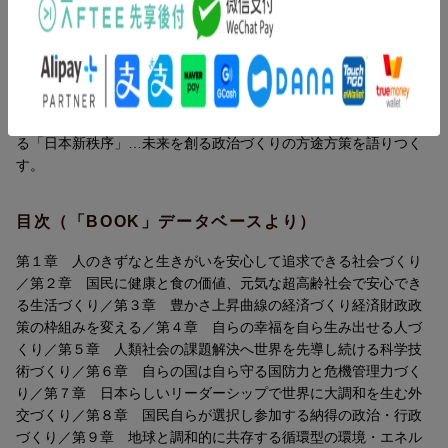
内容紹介（「BOOK」データベースより）
人々の価値観も国の財政もお金のあり方も大転換の時代へ。この
未曾有のパラダイムチェンジを日本のチャンスにする！コミュニ
ティの創生とブロックチェーンの実装、新しい地球文明を主導す
る「日本新秩序」…未来を創る政治づくりの方途方策を語りつく
す。
目次（「BOOK」データベースより）
第１章 人のきずなと生きがいを安心して追求できる社会づくり
／第２章 国民に健康と食の価値、元気な超高齢社会で安心でき
る生活づくり／第３章 豊かさ上昇曲線の経済づくり経済財政政
策の枠組みを変える／第４章 自らの幸福を自ら生み出せる人づ
くり／第５章 人類社会の課題解決へ世界を先導し続ける科学技
術づくり／第６章 自らの国は自ら守る国防力と危機管理力づく
り／第７章 日本らしいリーダーシップで世界に大調和を生む外
交づくり／第８章 国民自らが選択し参加する納得の政治・行政
づくり／第９章 地球と調和的に共存する循環型の環境・エネル