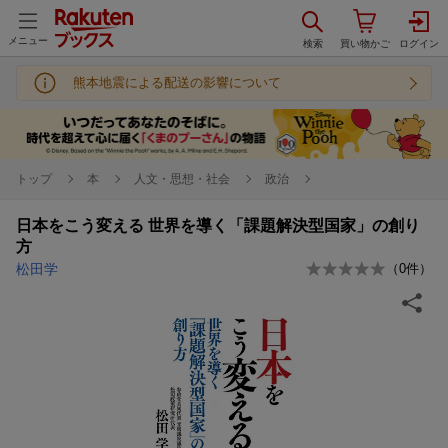
メニュー
熊本地震による配送の影響について
トップ
本
人文・思想・社会
政治
日本をこう変える 世界を導く「課題解決型国家」の創り
方
松田学
（
0
件）