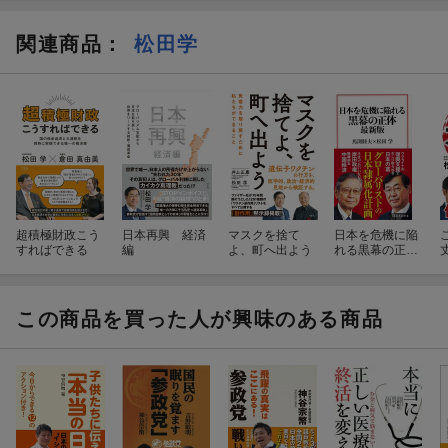
関連商品
：
松田学
超積極財政こう
日本再興 経済
マスクを捨て
日本を危機に陥
すればできる
編
よ、町へ出よう
れる黒幕の正体
最新版
この商品を買った人が興味のある商品