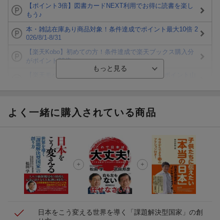
【ポイント3倍】図書カードNEXT利用でお得に読書を楽し
もう♪
本・雑誌在庫あり商品対象！条件達成でポイント最大10倍 2
026/8/1-8/31
【楽天Kobo】初めての方！条件達成で楽天ブックス購入分
がポイント20倍
【楽天モバイルご利用者限定】条件達成で100万ポイント山
分け！
【Rakuten Fashion×楽天ブックス】条件達成で10万ポイン
ト山分け
よく一緒に購入されている商品
【スタンプカード】楽天ポイントもらえる＆抽選で豪華景品
が当たる！
エントリー＆3,000円以上購入で無料データSIM（3GB/月プ
ラン）が当たる！
楽天モバイル紹介キャンペーンの拡散で300円OFFクーポン
進呈
日本をこう変える
世界を導く「課題解決型国家」の創