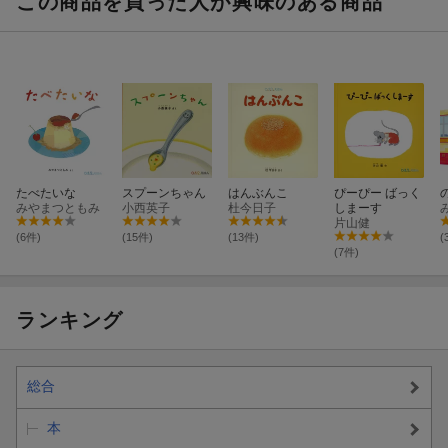
この商品を買った人が興味のある商品
たべたいな
スプーンちゃん
はんぶんこ
ぴーぴー ばっく
みやまつともみ
小西英子
杜今日子
しまーす
片山健
(6件)
(15件)
(13件)
(
(7件)
ランキング
総合
本