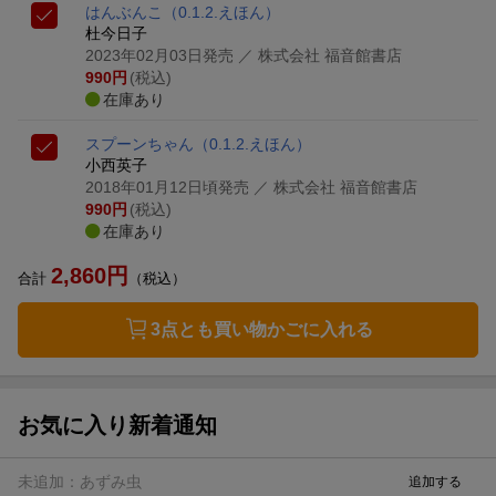
はんぶんこ
（0.1.2.えほん）
杜今日子
2023年02月03日発売
／ 株式会社 福音館書店
990
円
(税込)
在庫あり
スプーンちゃん
（0.1.2.えほん）
小西英子
2018年01月12日頃発売
／ 株式会社 福音館書店
990
円
(税込)
在庫あり
2,860
円
合計
（税込）
3点とも買い物かごに入れる
お気に入り新着通知
未追加：
あずみ虫
追加する