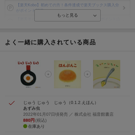
【楽天Kobo】初めての方！条件達成で楽天ブックス購入分
がポイント20倍
【楽天モバイルご利用者限定】条件達成で100万ポイント山
分け！
【Rakuten Fashion×楽天ブックス】条件達成で10万ポイン
ト山分け
よく一緒に購入されている商品
【スタンプカード】楽天ポイントもらえる＆抽選で豪華景品
が当たる！
エントリー＆3,000円以上購入で無料データSIM（3GB/月プ
ラン）が当たる！
楽天モバイル紹介キャンペーンの拡散で300円OFFクーポン
進呈
じゅう じゅう じゅう
（0.1.2.えほん）
あずみ虫
2022年01月07日頃発売
／ 株式会社 福音館書店
880
円
(税込)
在庫あり