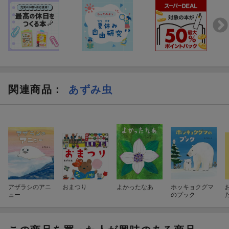
関連商品
：
あずみ虫
アザラシのアニ
おまつり
よかったなあ
ホッキョクグマ
ュー
のプック