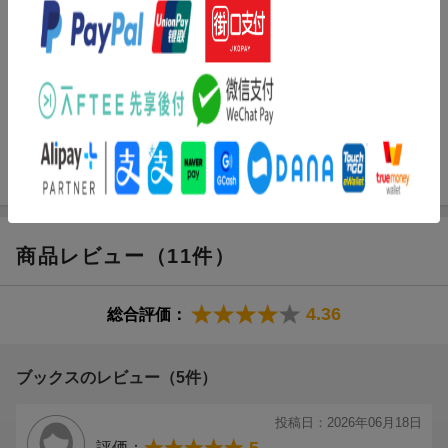
あずみ虫さんのおしゃれでかわいらしく温かみもあるイラスト
が大好きなので、こちらも読みたいと思いました。
フライパンの上に、たまごやソーセージを乗せて朝ごはんを作
ります。
「じゅうじゅうじゅう」「やけたやけた」の繰り返しが、食欲
をそそり、楽しい雰囲気も醸し出します。
小さい子も、自分がごはんを作っているような気分になれて嬉
しいと思います。（クッチーナママさん 50代・東京都 女の
子20歳、女の子17歳、男の子15歳）
商品レビュー（11件）
【情報提供・絵本ナビ】
4.36
総合評価：
ブックスのレビュー（5件）
投稿日：2026年06月18日
評価：