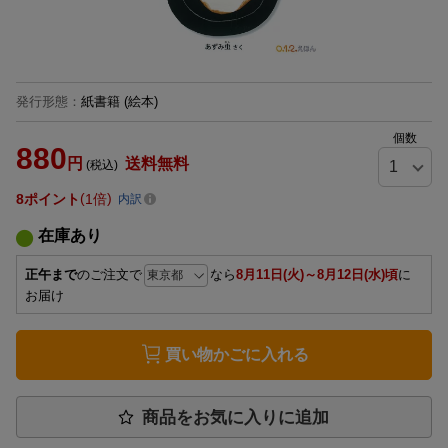
発行形態
：
紙書籍
(絵本)
個数
880
円
送料無料
(税込)
8
ポイント
1倍
内訳
在庫あり
正午まで
のご注文で
なら
8月11日(火)～8月12日(水)頃
に
お届け
買い物かごに入れる
商品をお気に入りに追加