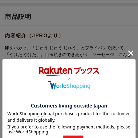
商品説明
内容紹介（JPROより）
卵をパカッ。「じゅう じゅう じゅう」とフライパンで焼いて、
「やけた やけた」。目玉焼きのできあがり。ソーセージ、にんじ
んも「じゅう じゅう じゅう」と焼きます。次の場面では、「とろ
とろ とろ」とボウルから何かがこぼれてきます。「これはなにか
な？」。「じゅう じゅう じゅう」と焼いてできあがったのは、ホ
ットケーキ！ グラフィカルなフライパンの造形が魅力的な、お
いしそうな食べ物絵本です。
内容紹介（情報提供：絵本ナビ）