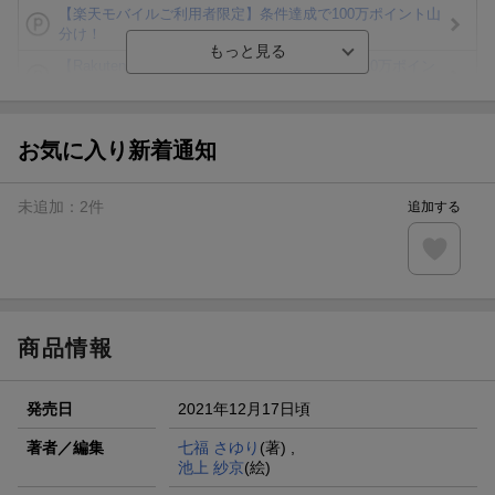
【楽天モバイルご利用者限定】条件達成で100万ポイント山
分け！
【Rakuten Fashion×楽天ブックス】条件達成で10万ポイン
ト山分け
【スタンプカード】楽天ポイントもらえる＆抽選で豪華景品
が当たる！
お気に入り新着通知
エントリー＆3,000円以上購入で無料データSIM（3GB/月プ
ラン）が当たる！
未追加：
2
件
追加する
楽天モバイル紹介キャンペーンの拡散で300円OFFクーポン
進呈
条件達成で楽天限定・宝塚歌劇 宙組貸切公演ペアチケット
が当たる
商品情報
発売日
2021年12月17日頃
著者／編集
七福 さゆり
(著) ,
池上 紗京
(絵)