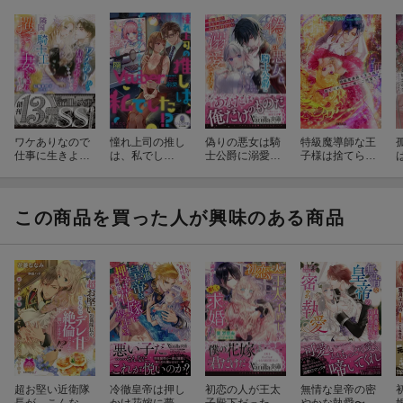
ワケありなので
憧れ上司の推し
偽りの悪女は騎
特級魔導師な王
仕事に生きよう
は、私でし
士公爵に溺愛さ
子様は捨てられ
としていたら隣
た！？ 隠れVtu
れる〜姉に悪役
王女を嫁にご所
国の騎士王に攫
berは絶倫課長に
に仕立て上げら
望です
うように妻にさ
二次元でも三次
れても夫は私が
れました
元でも溺愛され
好きらしい〜
この商品を買った人が興味のある商品
ています
超お堅い近衛隊
冷徹皇帝は押し
初恋の人が王太
無情な皇帝の密