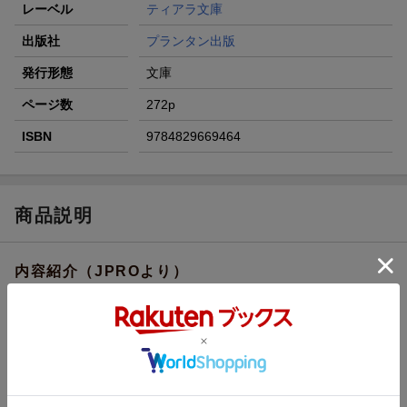
レーベル
ティアラ文庫
出版社
プランタン出版
発行形態
文庫
ページ数
272p
ISBN
9784829669464
商品説明
内容紹介（JPROより）
トラックに轢かれ、転生したら魔王の娘になっていた！
勇者が倒しにやって来て殺されると思いきや、突然のプロポー
ズ!?
驚き戸惑いながらも、私を大切にしてくれる優しい彼に惹かれて
いく。
抱擁を受け入れれば、甘く蕩ける夜が待っていて。