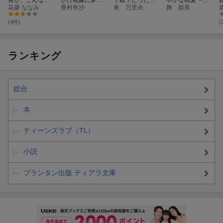
長が、こんなに
かけ花嫁に夢中
子殿下だったの
やかな執愛〜白
デレ甘絶倫だな
花菱 ななみ
です！〜求婚は
香村有沙
で諦めようとし
東 万里央
薔薇姫は可憐に
舞 姫美
んて聞いてませ
蜜愛の始まり〜
たら激しく求婚
濡れる〜
ん！？
されました
(4件)
(
ランキング
総合
本
ティーンズラブ（TL）
小説
プランタン出版 ティアラ文庫