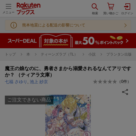
メニュー
熊本地震による配送の影響について
トップ
本
ティーンズラブ（TL）
小説
プランタン出版 
魔王の娘なのに、勇者さまから溺愛されるなんてアリです
か？ （ティアラ文庫）
七福 さゆり
,
池上 紗京
（
0
件）
ご注文できない商品