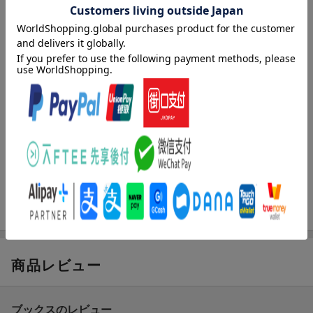
巧みな愛撫は快感を呼び覚まし、淫らな悦びに震えてしまう。
「ずっとキミを想って生きてきた」
意味深な囁きに、幼い頃の記憶が蘇りーー？
内容紹介（「BOOK」データベースより）
トラックに轢かれ、転生したら魔王の娘になっていた！勇者が倒
しにやって来て殺されると思いきや、突然のプロポーズ！？驚き
戸惑いながらも、私を大切にしてくれる優しい彼に惹かれてい
く。抱擁を受け入れれば、甘く蕩ける夜が待っていて。巧みな愛
撫は快感を呼び覚まし、淫らな悦びに震えてしまう。「ずっとキ
ミを想って生きてきた」意味深な囁きに、幼い頃の記憶が蘇り
ー？
商品レビュー
ブックスのレビュー