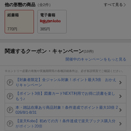
他の形態の商品
すべて見る
（全
2
件）
紙書籍
電子書籍
770
円
385
円
関連するクーポン・キャンペーン
(10件)
開催中のキャンペーンをもっと見る
※エントリー必要の有無や実施期間等の各種詳細条件は、必ず各説明頁でご確認ください。
【対象者限定】全ジャンル対象！ポイント最大3倍 おかえ
りキャンペーン
【ポイント3倍】図書カードNEXT利用でお得に読書を楽し
もう♪
本・雑誌在庫あり商品対象！条件達成でポイント最大10倍 2
026/8/1-8/31
【楽天Kobo】初めての方！条件達成で楽天ブックス購入分
がポイント20倍