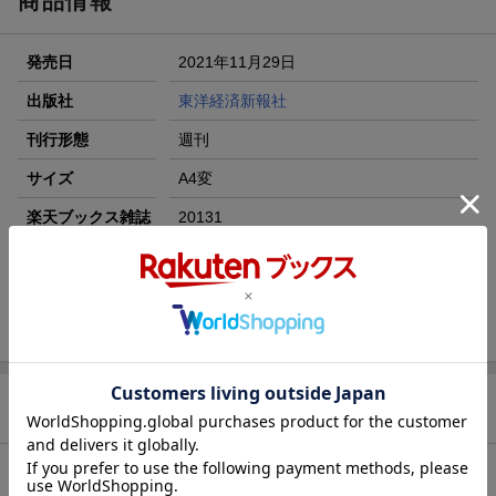
商品情報
エントリー＆3,000円以上購入で無料データSIM（3GB/月プ
ラン）が当たる！
発売日
2021年11月29日
楽天モバイル紹介キャンペーンの拡散で300円OFFクーポン
進呈
出版社
東洋経済新報社
条件達成で楽天限定・宝塚歌劇 宙組貸切公演ペアチケット
刊行形態
週刊
が当たる
サイズ
A4変
楽天ブックス雑誌
20131
コード
JAN
4910201311217
バックナンバー
この雑誌の他の号を見る
商品説明
内容紹介