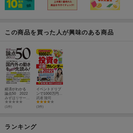
この商品を買った人が興味のある商品
経済がわかる
イベントドリブ
論点50 2022
ンで1000万円儲
みずほリサーチ＆テクノロジーズ
ける! 投資必勝カ
武者 陵司
レンダー2022年
版
(1件)
(3件)
ランキング