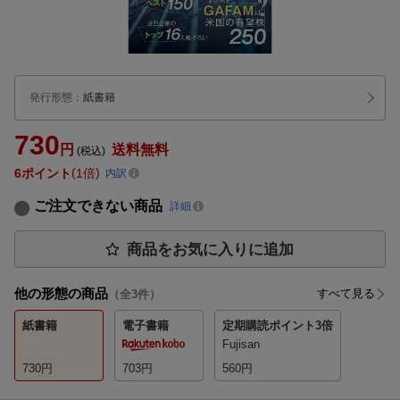
発行形態
：
紙書籍
730
円
送料無料
(税込)
6
ポイント
1倍
内訳
ご注文できない商品
詳細
商品をお気に入りに追加
他の形態の商品
すべて見る
（全
3
件）
紙書籍
電子書籍
定期購読
ポイント3倍
Fujisan
730
円
703
円
560
円