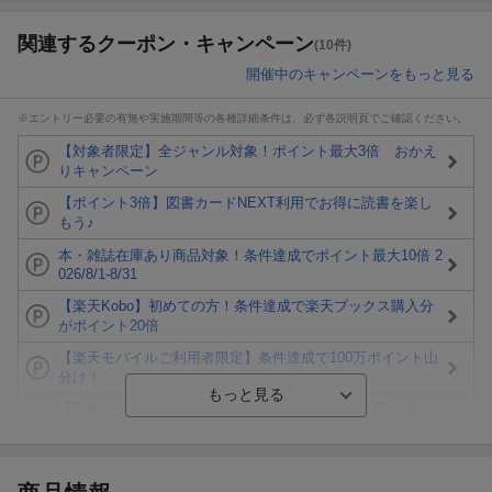
関連するクーポン・キャンペーン
(10件)
開催中のキャンペーンをもっと見る
※エントリー必要の有無や実施期間等の各種詳細条件は、必ず各説明頁でご確認ください。
【対象者限定】全ジャンル対象！ポイント最大3倍 おかえ
りキャンペーン
【ポイント3倍】図書カードNEXT利用でお得に読書を楽し
もう♪
本・雑誌在庫あり商品対象！条件達成でポイント最大10倍 2
026/8/1-8/31
【楽天Kobo】初めての方！条件達成で楽天ブックス購入分
がポイント20倍
【楽天モバイルご利用者限定】条件達成で100万ポイント山
分け！
【Rakuten Fashion×楽天ブックス】条件達成で10万ポイン
ト山分け
【スタンプカード】楽天ポイントもらえる＆抽選で豪華景品
が当たる！