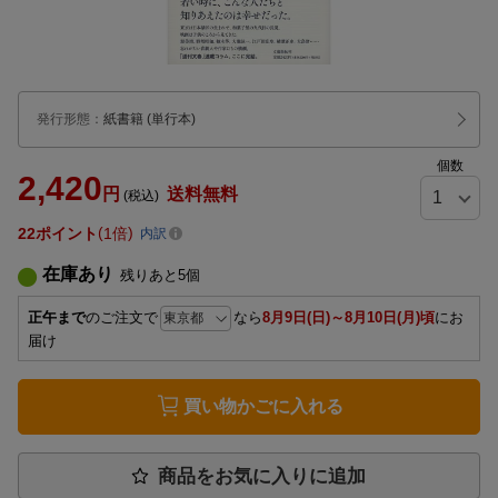
発行形態
：
紙書籍
(単行本)
個数
2,420
円
送料無料
(税込)
22
ポイント
1倍
内訳
在庫あり
残りあと
5
個
正午まで
のご注文で
なら
8月9日(日)～8月10日(月)頃
にお
届け
買い物かごに入れる
商品をお気に入りに追加