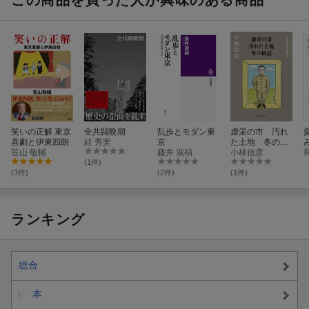
この商品を買った人が興味のある商品
笑いの正解 東京
全共闘晩期
乱歩とモダン東
虚栄の市 汚れ
喜劇と伊東四朗
絓 秀実
京
た土地 冬の神
笹山 敬輔
藤井 淑禎
話
小林信彦
(1件)
(3件)
(2件)
(1件)
ランキング
総合
本