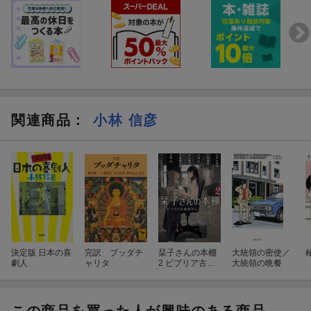
関連商品
：
小林 信彦
決定版 日本の喜
完訳 ブッダチ
栞子さんの本棚
大統領の密使／
劇人
ャリタ
2 ビブリア古書
大統領の晩餐
堂セレクトブッ
ク