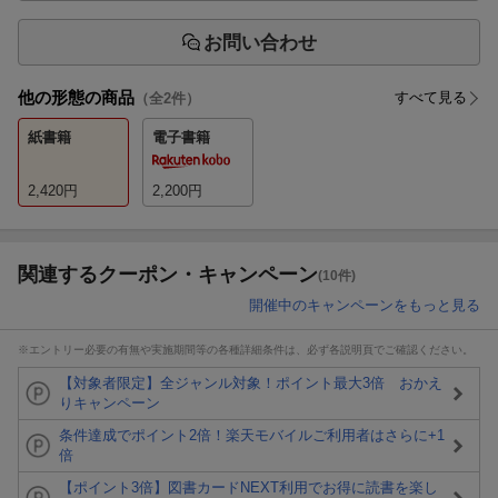
お問い合わせ
他の形態の商品
すべて見る
（全
2
件）
紙書籍
電子書籍
2,420
円
2,200
円
関連するクーポン・キャンペーン
(10件)
開催中のキャンペーンをもっと見る
※エントリー必要の有無や実施期間等の各種詳細条件は、必ず各説明頁でご確認ください。
【対象者限定】全ジャンル対象！ポイント最大3倍 おかえ
りキャンペーン
条件達成でポイント2倍！楽天モバイルご利用者はさらに+1
倍
【ポイント3倍】図書カードNEXT利用でお得に読書を楽し