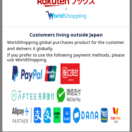
「映画は子供のころから見ていた。東京は日本橋区の生れで、和
菓子屋の九代目の長男で、親や番頭に可愛がられながら育ったか
ら、そういうことになる。」
自らをそう振り返る小林信彦さんが、折にふれて観なおす名画の
話。八十何年かの人生をいろどる幸福な出会い。名著に加筆を施
した『決定版 日本の喜劇人』のこと・・・。
「週刊文春」で23年連載された名物コラム『本音を申せば』シリ
ーズが、本書をもって完結します。
第一部「奔流の中での出会い」は、野坂昭如さん、山川方夫さ
ん、渥美清さん、植木等さん、長部日出雄さん、大瀧詠一さん、
江戸川乱歩さんなど、ひときわゆかり深い17名の思い出。
第二部「最後に、本音を申せば」は、2021年のクロニクル。NHK
内容紹介（「BOOK」データベースより）
BSプレミアムで放映される映画のラインナップが上質なのに感心
し、『日本の喜劇人』に加筆して「決定版」を刊行された年でし
若い時に、こんな人たちと知りあえたのは幸せだった。東京は日
た。
本橋区の生まれで、和菓子屋の九代目の長男。映画は子供のころ
から見てきた。渥美清、野坂昭如、植木等、大瀧詠一、江戸川乱
「数少い読者へ」と題した最終回が「週刊文春」に掲載される
歩、横溝正史、大島渚…忘れがたい喜劇人や作家たちの横顔。