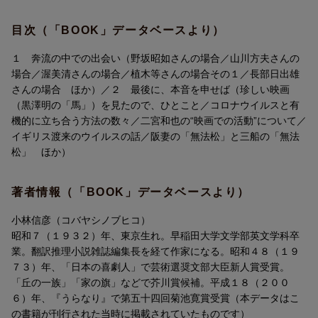
と、愛読してこられた読者の方々からのお便りが、編集部に続々
と寄せられました。長年のご愛読に感謝しつつお届けする最終
目次（「BOOK」データベースより）
巻。平野甲賀さんのフォントを題字に使用し、本文挿絵は小林泰
彦さんです。
１ 奔流の中での出会い（野坂昭如さんの場合／山川方夫さんの
場合／渥美清さんの場合／植木等さんの場合その１／長部日出雄
さんの場合 ほか）／２ 最後に、本音を申せば（珍しい映画
（黒澤明の「馬」）を見たので、ひとこと／コロナウイルスと有
機的に立ち合う方法の数々／二宮和也の“映画での活動”について／
イギリス渡来のウイルスの話／阪妻の「無法松」と三船の「無法
松」 ほか）
著者情報（「BOOK」データベースより）
小林信彦（コバヤシノブヒコ）
昭和７（１９３２）年、東京生れ。早稲田大学文学部英文学科卒
業。翻訳推理小説雑誌編集長を経て作家になる。昭和４８（１９
７３）年、「日本の喜劇人」で芸術選奨文部大臣新人賞受賞。
「丘の一族」「家の旗」などで芥川賞候補。平成１８（２００
６）年、『うらなり』で第五十四回菊池寛賞受賞（本データはこ
の書籍が刊行された当時に掲載されていたものです）