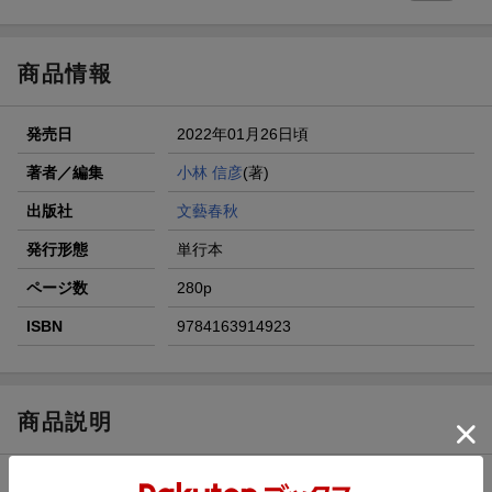
商品情報
発売日
2022年01月26日頃
著者／編集
小林 信彦
(著)
出版社
文藝春秋
発行形態
単行本
ページ数
280p
ISBN
9784163914923
商品説明
内容紹介（JPROより）