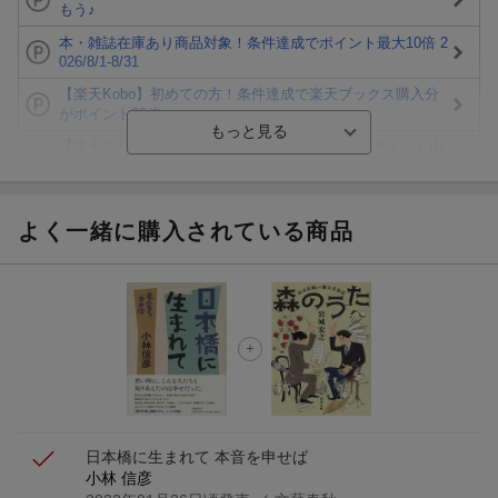
もう♪
本・雑誌在庫あり商品対象！条件達成でポイント最大10倍 2
026/8/1-8/31
【楽天Kobo】初めての方！条件達成で楽天ブックス購入分
がポイント20倍
【楽天モバイルご利用者限定】条件達成で100万ポイント山
分け！
【Rakuten Fashion×楽天ブックス】条件達成で10万ポイン
ト山分け
よく一緒に購入されている商品
【スタンプカード】楽天ポイントもらえる＆抽選で豪華景品
が当たる！
エントリー＆3,000円以上購入で無料データSIM（3GB/月プ
ラン）が当たる！
楽天モバイル紹介キャンペーンの拡散で300円OFFクーポン
進呈
日本橋に生まれて 本音を申せば
小林 信彦