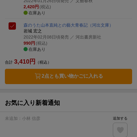
2022年01月26日頃発売
／ 文藝春秋
2,420
円
(税込)
在庫あり
森のうた
山本直純との藝大青春記
（河出文庫）
岩城 宏之
2022年02月08日頃発売
／ 河出書房新社
990
円
(税込)
在庫あり
3,410
円
合計
（税込）
2点とも買い物かごに入れる
お気に入り新着通知
未追加：
小林 信彦
追加する