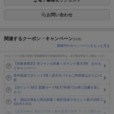
電子書籍化リクエスト
お問い合わせ
関連するクーポン・キャンペーン
(10件)
開催中のキャンペーンをもっと見る
※エントリー必要の有無や実施期間等の各種詳細条件は、必ず各説明頁でご確認ください。
【対象者限定】全ジャンル対象！ポイント最大3倍 おかえ
りキャンペーン
条件達成でポイント2倍！楽天モバイルご利用者はさらに+1
倍
【ポイント3倍】図書カードNEXT利用でお得に読書を楽し
もう♪
本・雑誌在庫あり商品対象！条件達成でポイント最大10倍 2
026/8/1-8/31
【楽天Kobo】初めての方！条件達成で楽天ブックス購入分