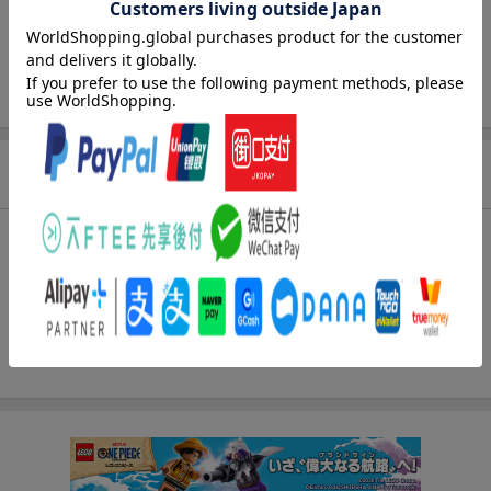
出版社
コスミック出版
発行形態
カセット、ＣＤ等
ISBN
9784774773070
商品説明
内容紹介（JPROより）
二つの世界の男/その男を逃すな/ゼロへの逃避行/非常線/アイヴィ
ー/
日曜日はいつも雨/ハリーおじさんの悪夢/春なき二万年/優しき殺
人者/追いつめられた男