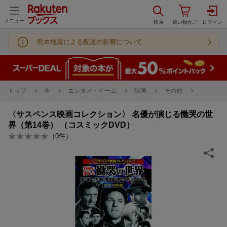
メニュー
熊本地震による配送の影響について
トップ
本
エンタメ・ゲーム
映画
その他
〈サスペンス映画コレクション〉 名優が演じる慟哭の世
界（第14巻） （コスミックDVD）
（
0
件）