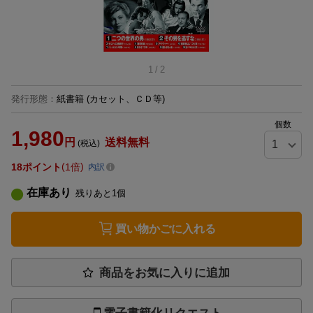
1
/
2
発行形態
：
紙書籍
(カセット、ＣＤ等)
個数
1,980
円
送料無料
(税込)
18
ポイント
1倍
内訳
在庫あり
残りあと
1
個
買い物かごに入れる
商品をお気に入りに追加