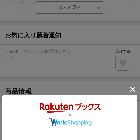
がポイント20倍
【楽天モバイルご利用者限定】条件達成で100万ポイント山
分け！
【Rakuten Fashion×楽天ブックス】条件達成で10万ポイン
ト山分け
お気に入り新着通知
【スタンプカード】楽天ポイントもらえる＆抽選で豪華景品
が当たる！
未追加：
サスペンス映画コレクシ
追加する
楽天モバイル紹介キャンペーンの拡散で300円OFFクーポン
ョン
進呈
条件達成で楽天限定・宝塚歌劇 宙組貸切公演ペアチケット
が当たる
商品情報
発売日
2022年01月11日頃
シリーズ
サスペンス映画コレクション
レーベル
コスミックDVD