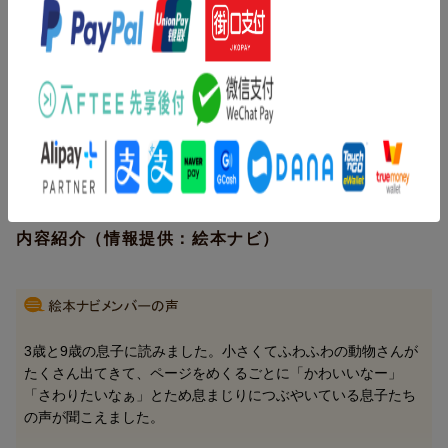
は、やさしさであふれていました。親子で読んでほしい、たくさ
んの愛を伝えられるメッセージ絵本。
著者情報（「BOOK」データベースより）
いぬいさえこ（イヌイサエコ）
フリーのイラストレーターとして１０年以上活動（本データはこ
の書籍が刊行された当時に掲載されていたものです）
内容紹介（情報提供：絵本ナビ）
3歳と9歳の息子に読みました。小さくてふわふわの動物さんが
たくさん出てきて、ページをめくるごとに「かわいいなー」
「さわりたいなぁ」とため息まじりにつぶやいている息子たち
の声が聞こえました。