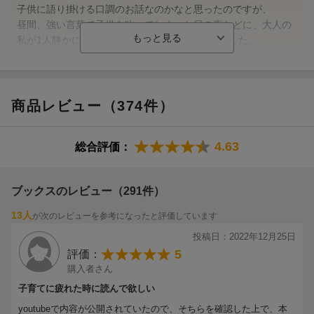
子供に語り掛ける口調のお話なのかなと思ったのですが、
昼間、強い言葉で子供を叱ってしまった日の夜などに、大人の
私が1人静かに読みたい絵本でもあるなと思いました。
そのままでいい、いてくれるだけでいい、かわいい、大好き、
あなたの幸せを願ってる。そういう気持ちを取り戻し、子供た
ちの寝顔を見ながら、いいこいいこと頭をなでてから眠りにつ
商品レビュー（374件）
けば、次の日はまた優しい笑顔のお母さんで朝を迎えられそう
です。
4.63
総合評価：
あなたはそのままでいいんだよ、と子どもに声掛けをしてあげ
るとき、私もまたその言葉に救われる。そんな優しく温かい気
ブックスのレビュー（291件）
持ちになれる本です。（カオリンゴカモシレナイさん 40代・
大阪府 男の子9歳、男の子3歳）
13人
が次のレビューを参考になったと評価しています
投稿日：2022年12月25日
5
評価：
【情報提供・絵本ナビ】
購入者さん
子育てに疲れた時に読んで欲しい
youtubeで内容が公開されていたので、そちらを確認した上で、本