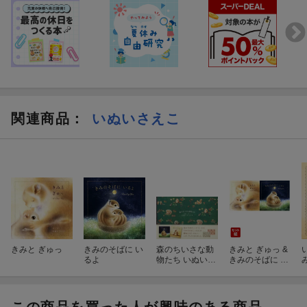
関連商品
：
いぬいさえこ
きみと ぎゅっ
きみのそばに い
森のちいさな動
きみと ぎゅっ &
るよ
物たち いぬいさ
きみのそばに い
えこ100枚レタ
るよ 2冊セット
ーブック
2