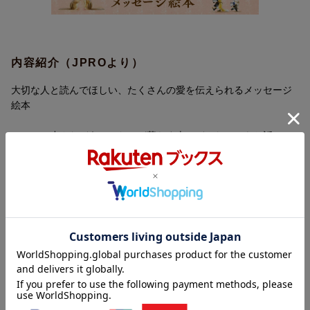
内容紹介（JPROより）
大切な人と読んでほしい、たくさんの愛を伝えられるメッセージ
絵本
ここは、小さなどうぶつたちが暮らす森。どんなことをお話しし
ているのかのぞいてみたら…… そこは、やさしさであふれていま
した。「かなしい きもちはね、ふたを しなくて いいんだよ。」
「あなたは、よいこ。なにかを じょうずに できなくても。みんな
と 同じように できなくても。」つらいとき、心細いとき、いつも
あなたの心にそっと寄りそってくれる、心温まる絵と言葉がつま
ったメッセージ絵本です。
内容紹介（「BOOK」データベースより）
この森には、小さくてふわふわのどうぶつがたくさんくらしてい
ます。どんなことをお話ししているのかのぞいてみたら…そこ