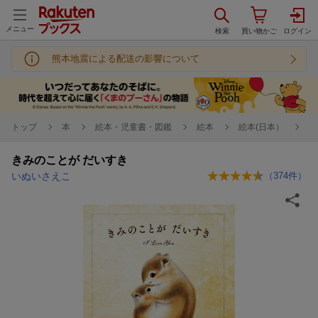
メニュー
熊本地震による配送の影響について
トップ
本
絵本・児童書・図鑑
絵本
絵本(日本）
きみのことが だいすき
いぬいさえこ
（
374
件）