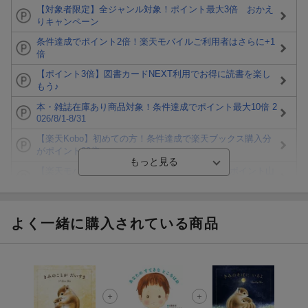
【対象者限定】全ジャンル対象！ポイント最大3倍 おかえ
りキャンペーン
条件達成でポイント2倍！楽天モバイルご利用者はさらに+1
倍
【ポイント3倍】図書カードNEXT利用でお得に読書を楽し
もう♪
本・雑誌在庫あり商品対象！条件達成でポイント最大10倍 2
026/8/1-8/31
【楽天Kobo】初めての方！条件達成で楽天ブックス購入分
がポイント20倍
【楽天モバイルご利用者限定】条件達成で100万ポイント山
分け！
【Rakuten Fashion×楽天ブックス】条件達成で10万ポイン
ト山分け
よく一緒に購入されている商品
【スタンプカード】楽天ポイントもらえる＆抽選で豪華景品
が当たる！
楽天モバイル紹介キャンペーンの拡散で300円OFFクーポン
進呈
条件達成で楽天限定・宝塚歌劇 宙組貸切公演ペアチケット