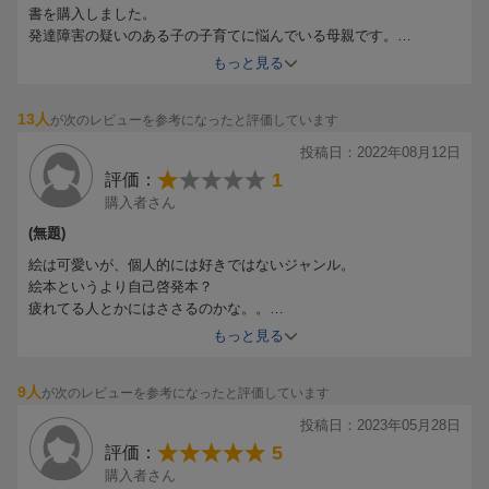
書を購入しました。
発達障害の疑いのある子の子育てに悩んでいる母親です。
家庭の事情で正社員として働き続けないといけず、子どもに100%
もっと見る
向き合えない毎日に焦り、悩み、日々罪悪感などで心がいっぱいい
っぱいなのですが…この本のお陰で少し救われました。
13人
が次のレビューを参考になったと評価しています
子どものクリスマスプレゼントという名目で購入しましたが、この
本が本当に必要なのは、私の方だと思います。
投稿日：2022年08月12日
全国の子育てに悩むお母さんに届いたら良いなと思うので、子育て
1
評価：
支援センターや、小児科、児童精神科の待合室などに、導入して欲
購入者さん
しいなと思います。
(無題)
絵は可愛いが、個人的には好きではないジャンル。
絵本というより自己啓発本？
疲れてる人とかにはささるのかな。。
良い事言ってる風なのだが、内容が入ってこなかった。
もっと見る
物語を求めて購入したので、ジャンル間違えました。
9人
が次のレビューを参考になったと評価しています
投稿日：2023年05月28日
5
評価：
購入者さん