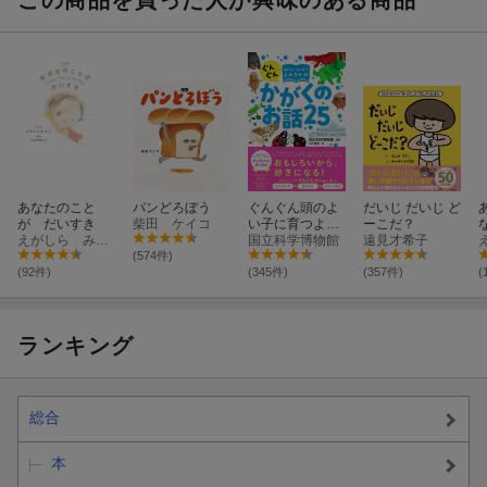
この商品を買った人が興味のある商品
あなたのこと
パンどろぼう
ぐんぐん頭のよ
だいじ だいじ ど
が だいすき
柴田 ケイコ
い子に育つよみ
ーこだ？
えがしら みちこ
きかせ かがく
国立科学博物館
遠見才希子
のお話25
(574件)
(92件)
(345件)
(357件)
(
ランキング
総合
本