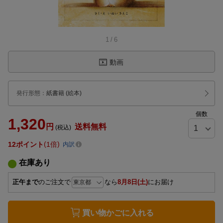
1
/
6
動画
発行形態
：
紙書籍
(絵本)
個数
1,320
円
送料無料
(税込)
12
ポイント
1倍
内訳
在庫あり
正午まで
のご注文で
なら
8月8日(土)
にお届け
買い物かごに入れる