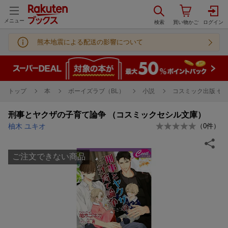
メニュー
熊本地震による配送の影響について
トップ
本
ボーイズラブ（BL）
小説
コスミック出版 セ
刑事とヤクザの子育て論争 （コスミックセシル文庫）
柚木 ユキオ
（
0
件）
ご注文できない商品