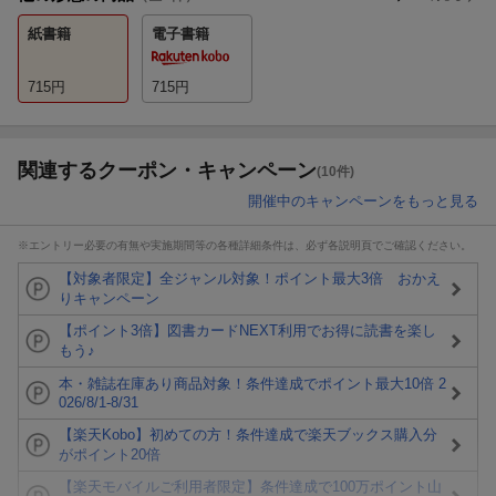
紙書籍
電子書籍
715
円
715
円
関連するクーポン・キャンペーン
(10件)
開催中のキャンペーンをもっと見る
※エントリー必要の有無や実施期間等の各種詳細条件は、必ず各説明頁でご確認ください。
【対象者限定】全ジャンル対象！ポイント最大3倍 おかえ
りキャンペーン
【ポイント3倍】図書カードNEXT利用でお得に読書を楽し
もう♪
本・雑誌在庫あり商品対象！条件達成でポイント最大10倍 2
026/8/1-8/31
【楽天Kobo】初めての方！条件達成で楽天ブックス購入分
がポイント20倍
【楽天モバイルご利用者限定】条件達成で100万ポイント山