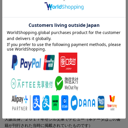
こぢんまりとしたマンションでいきなり若頭の辰馬と四歳の双子
を世話することに！
外に出ることを禁じられ一日中双子の世話をするのは大変だが、
楽しく暮らすうちに辰馬とも打ち解けはじめ、ドキドキすること
も多くなって……!?
内容紹介（「BOOK」データベースより）
ヤクザの事務所に潜入して捜査をするよう命令された刑事の須藤
新。抵抗も虚しくしぶしぶ偽名をつかって組事務所で雑用をする
こと数か月、こぢんまりとしたマンションでいきなり若頭の辰馬
と四歳の双子を世話することに！外に出ることを禁じられ、一日
中双子の世話をするのは大変だが、楽しく暮らすうちに辰馬とも
打ち解けはじめ、ドキドキすることも多くなって…！？
著者情報（「BOOK」データベースより）
柚木ユキオ（ユギユキオ）
大阪出身。２０１７年セシル文庫でデビュー（本データはこの書
籍が刊行された当時に掲載されていたものです）