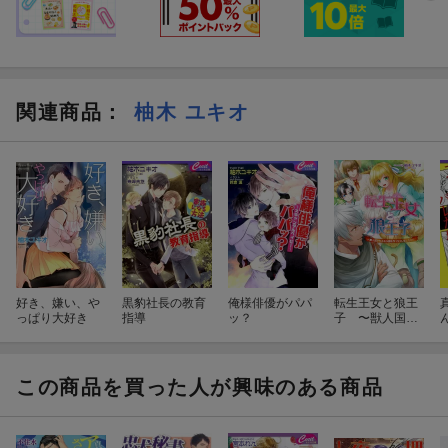
関連商品
：
柚木 ユキオ
好き、嫌い、や
黒豹社長の教育
俺様俳優がパパ
転生王女と狼王
っぱり大好き
指導
ッ？
子 〜獣人国で
もふもふ園を作
っちゃいました
♡〜
この商品を買った人が興味のある商品