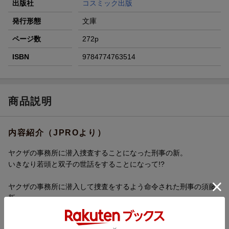
出版社
コスミック出版
発行形態
文庫
ページ数
272p
ISBN
9784774763514
商品説明
内容紹介（JPROより）
ヤクザの事務所に潜入捜査することになった刑事の新。
いきなり若頭と双子の世話をすることになって!?
ヤクザの事務所に潜入して捜査をするよう命令された刑事の須藤
新。
抵抗も虚しくしぶしぶ偽名をつかって組事務所で雑用をすること
数か月、