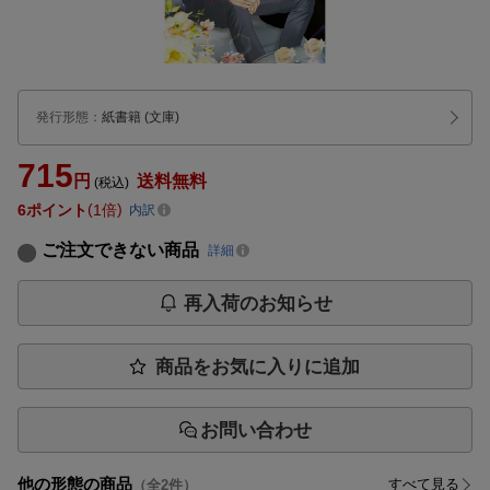
発行形態
：
紙書籍
(文庫)
715
円
送料無料
(税込)
6
ポイント
1倍
内訳
ご注文できない商品
詳細
再入荷のお知らせ
商品をお気に入りに追加
お問い合わせ
他の形態の商品
すべて見る
（全
2
件）