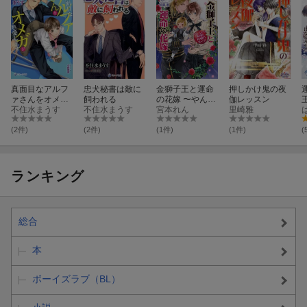
真面目なアルフ
忠犬秘書は敵に
金獅子王と運命
押しかけ鬼の夜
ァさんをオメガ
飼われる
の花嫁 〜やんち
伽レッスン
が熱愛します
不住水まうす
不住水まうす
ゃな天使と林檎
宮本れん
里崎雅
のスープ〜
(2件)
(2件)
(1件)
(1件)
(
ランキング
総合
本
ボーイズラブ（BL）