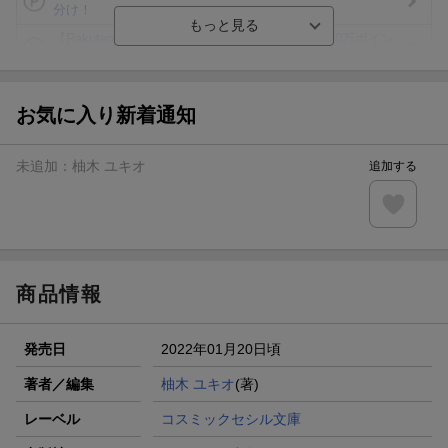
分け！
【Rakuten Fashion×楽天ブックス】条件達成で10万ポイン
ト山分け
【スタンプカード】楽天ポイントもらえる＆抽選で豪華景品
が当たる！
お気に入り新着通知
エントリー＆3,000円以上購入で無料データSIM（3GB/月プ
ラン）が当たる！
未追加：
柚木 ユキオ
追加する
楽天モバイル紹介キャンペーンの拡散で300円OFFクーポン
進呈
条件達成で楽天限定・宝塚歌劇 宙組貸切公演ペアチケット
が当たる
商品情報
発売日
2022年01月20日頃
著者／編集
柚木 ユキオ
(著)
レーベル
コスミックセシル文庫