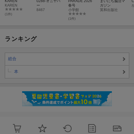
KAREN
0288-オニヤバ
PARADE 2026
まいにち脳活マ
KAREN
ー
春号
ガジン
8467
小学館
英和出版社
(1件)
(1件)
ランキング
総合
本