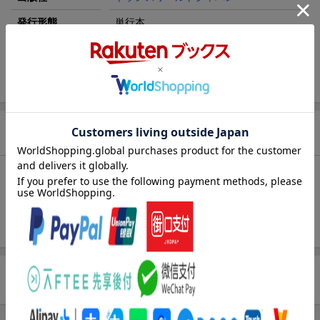
発行形態
単行本
ページ数
60p
ISBN
9784862563361
商品説明
内容紹介（JPROより）
フォトブックシリーズ『SPECIAL FAN BOOK』第八弾は8467（や
しろなな）が出演！
商品レビュー