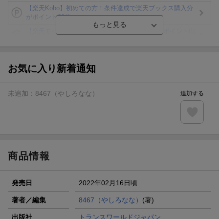
【楽天Kobo】初めての方！条件達成で楽天ブックス購入分
がポイント20倍
【楽天モバイルご利用者限定】条件達成で100万ポイント山
分け！
【Rakuten Fashion×楽天ブックス】条件達成で10万ポイン
ト山分け
お気に入り新着通知
【スタンプカード】楽天ポイントもらえる＆抽選で豪華景品
が当たる！
未追加：
8467（やしろなな）
追加する
エントリー＆3,000円以上購入で無料データSIM（3GB/月プ
ラン）が当たる！
楽天モバイル紹介キャンペーンの拡散で300円OFFクーポン
進呈
商品情報
発売日
2022年02月16日頃
著者／編集
8467（やしろなな）
(著)
出版社
トランスワールドジャパン