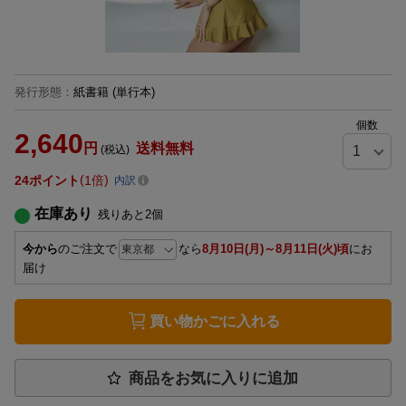
発行形態
：
紙書籍
(単行本)
個数
2,640
円
送料無料
(税込)
24
ポイント
1倍
内訳
在庫あり
残りあと
2
個
今から
のご注文で
なら
8月10日(月)～8月11日(火)頃
にお
届け
買い物かごに入れる
商品をお気に入りに追加