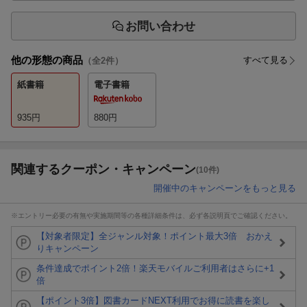
お問い合わせ
他の形態の商品
すべて見る
（全
2
件）
紙書籍
電子書籍
935
円
880
円
関連するクーポン・キャンペーン
(10件)
開催中のキャンペーンをもっと見る
※エントリー必要の有無や実施期間等の各種詳細条件は、必ず各説明頁でご確認ください。
【対象者限定】全ジャンル対象！ポイント最大3倍 おかえ
りキャンペーン
条件達成でポイント2倍！楽天モバイルご利用者はさらに+1
倍
【ポイント3倍】図書カードNEXT利用でお得に読書を楽し