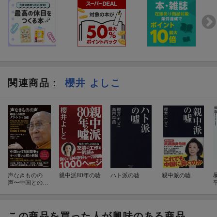
関連商品
：
櫻井 よしこ
声なきものの
親中派80年の嘘
ハト派の嘘
親中派の嘘
声〜中国との闘
争 ダライ・ラ
マ自伝
この商品を買った人が興味のある商品