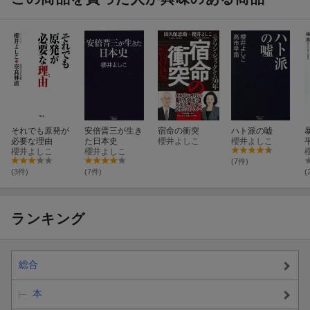
それでも原発が
安倍晋三が生き
宿命の衝突
ハト派の嘘
必要な理由
た日本史
櫻井よしこ
櫻井よしこ
櫻井よしこ
櫻井よしこ
(7件)
(3件)
(7件)
(
ランキング
総合
本