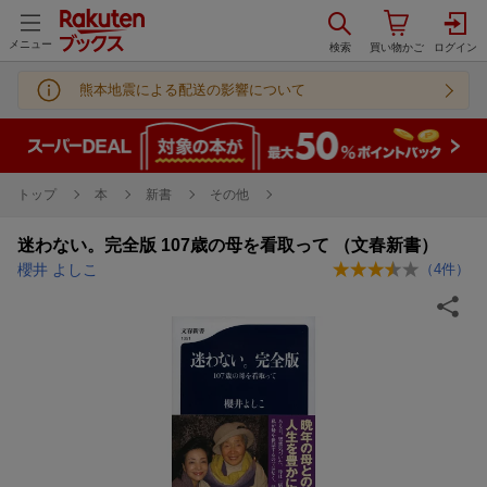
メニュー
熊本地震による配送の影響について
トップ
本
新書
その他
迷わない。完全版 107歳の母を看取って （文春新書）
櫻井 よしこ
（
4
件）