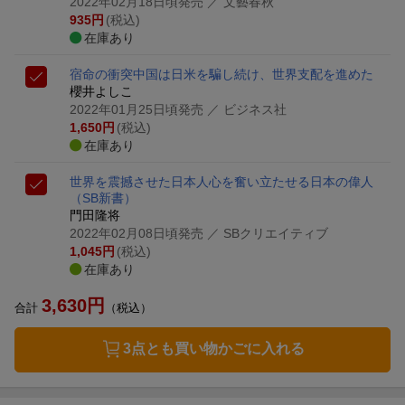
2022年02月18日頃発売
／ 文藝春秋
935
円
(税込)
在庫あり
宿命の衝突
中国は日米を騙し続け、世界支配を進めた
櫻井よしこ
2022年01月25日頃発売
／ ビジネス社
1,650
円
(税込)
在庫あり
世界を震撼させた日本人
心を奮い立たせる日本の偉人
（SB新書）
門田隆将
2022年02月08日頃発売
／ SBクリエイティブ
1,045
円
(税込)
在庫あり
3,630
円
合計
（税込）
3点とも買い物かごに入れる