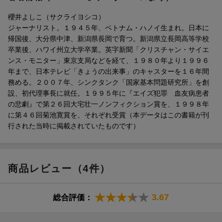
就任。1995年に『エイズ犯罪 血友病患者の悲劇』で第26回大宅壮
櫻井よしこ（サクライヨシコ）
一ノンフィクション賞を、1998年に第46回菊池寛賞を、それぞれ
ジャーナリスト。１９４５年、ベトナム・ハノイ生まれ。日本に
受賞。
帰国後、大分県中津、新潟県長岡で育つ。新潟県立長岡高等学校
卒業後、ハワイ州立大学卒業。英字新聞「クリスチャン・サイエ
ンス・モニター」東京支局などを経て、１９８０年より１９９６
年まで、日本テレビ「きょうの出来事」のキャスターを１６年間
務める。２００７年、シンクタンク「国家基本問題研究所」を創
設、初代理事長に就任。１９９５年に『エイズ犯罪 血友病患者
の悲劇』で第２６回大宅壮一ノンフィクション賞を、１９９８年
に第４６回菊池寛賞を、それぞれ受賞（本データはこの書籍が刊
行された当時に掲載されていたものです）
商品レビュー（4件）
3.67
総合評価：