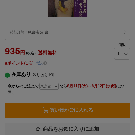
発行形態
：
紙書籍
(新書)
個数
935
円
送料無料
(税込)
8
ポイント
1倍
内訳
在庫あり
残りあと
1
個
今から
のご注文で
なら
8月11日(火)～8月12日(水)頃
にお
届け
買い物かごに入れる
商品をお気に入りに追加