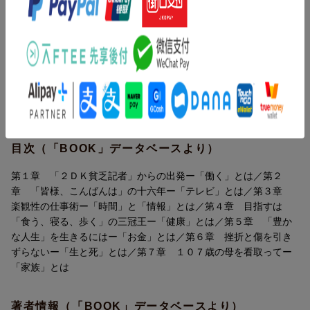
・18歳で単身ハワイに渡航
・父との葛藤と勘当
・異国の地で味わった無一文の苦しみ
内容紹介（「BOOK」データベースより）
・赤字続きの駆け出しフリー記者
・離婚の痛手をどう癒したか
波乱万丈の半生をもとに、「仕事とは」「家族とは」「お金と
・大組織に突きつけた人事要求
は」「健康とは」「死とは」…誰もが避けられない人生の難問に
・16年でキャスター降板の真相
ついて語ったベストセラー。１２年半にわたる介護を経て、１０
・12年半にわたる母の介護
７歳の母を看取った後に増補改訂した完全版。
波乱万丈の半生をもとに、「仕事とは」「家族とは」「お金と
目次（「BOOK」データベースより）
は」「健康とは」「死とは」……誰もが避けられない人生の難問
について語ったベストセラー。12年半にわたる介護を経て、107
第１章 「２ＤＫ貧乏記者」からの出発ー「働く」とは／第２
歳の母を看取った後に増補改訂した完全版。
章 「皆様、こんばんは」の十六年ー「テレビ」とは／第３章
楽観性の仕事術ー「時間」と「情報」とは／第４章 目指すは
櫻井よしこ（さくらい よしこ）
「食う、寝る、歩く」の三冠王ー「健康」とは／第５章 「豊か
ジャーナリスト。1945年、ベトナム・ハノイ生まれ。日本に帰国
な人生」を生きるにはー「お金」とは／第６章 挫折と傷を引き
後、大分県中津、新潟県長岡で育つ。新潟県立長岡高等学校卒業
ずらないー「生と死」とは／第７章 １０７歳の母を看取ってー
後、ハワイ州立大学卒業。英字新聞「クリスチャン・サイエン
「家族」とは
ス・モニター」東京支局などを経て、1980年より1996年まで、日
本テレビ「きょうの出来事」のキャスターを16年間務める。2007
著者情報（「BOOK」データベースより）
年、シンクタンク「国家基本問題研究所」を創設、初代理事長に