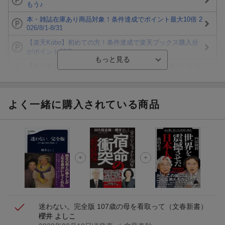
もう♪
本・雑誌在庫あり商品対象！条件達成でポイント最大10倍 2
026/8/1-8/31
【楽天Kobo】初めての方！条件達成で楽天ブックス購入分
がポイント20倍
【楽天モバイルご利用者限定】条件達成で100万ポイント山
分け！
【Rakuten Fashion×楽天ブックス】条件達成で10万ポイン
ト山分け
よく一緒に購入されている商品
【スタンプカード】楽天ポイントもらえる＆抽選で豪華景品
が当たる！
エントリー＆3,000円以上購入で無料データSIM（3GB/月プ
ラン）が当たる！
楽天モバイル紹介キャンペーンの拡散で300円OFFクーポン
進呈
迷わない。完全版 107歳の母を看取って
（文春新書）
櫻井 よしこ