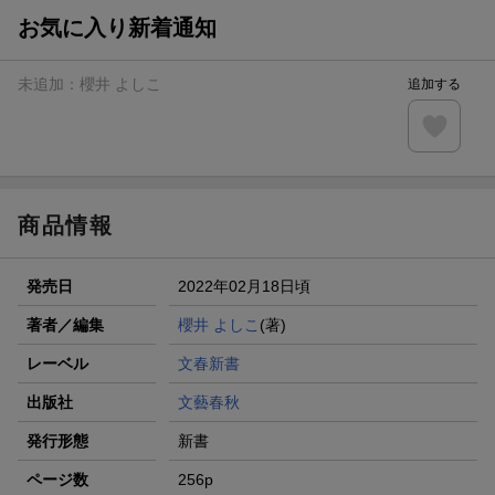
お気に入り新着通知
未追加：
櫻井 よしこ
追加する
商品情報
発売日
2022年02月18日頃
著者／編集
櫻井 よしこ
(著)
レーベル
文春新書
出版社
文藝春秋
発行形態
新書
ページ数
256p