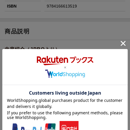
ISBN
9784166613519
商品説明
内容紹介（JPROより）
晩年の母との暮らしが
人生を豊かにしてくれた
ある日、突然気づいた。母は「病人」ではない。
私が母を世話するのではなく、母が私を見守っている、と。
「決断の時、必ず道は開ける、夢は必ず実現する、と迷わな
い。」
ーーこれが母から学んだ私の信念です
・母の愛情に包まれた少女時代