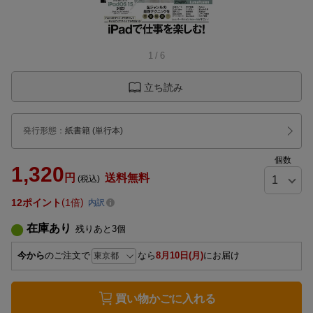
1
/
6
立ち読み
発行形態
：
紙書籍
(単行本)
個数
1,320
円
送料無料
(税込)
12
ポイント
1倍
内訳
在庫あり
残りあと
3
個
今から
のご注文で
なら
8月10日(月)
にお届け
買い物かごに入れる