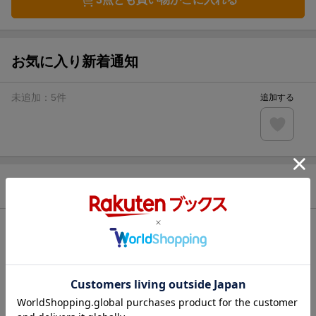
お気に入り新着通知
未追加：
5
件
追加する
商品情報
発売日
2022年02月19日頃
著者／編集
河本 亮
(著) ,
小暮 ひさのり
(著) ,
小原 裕太
(著) ,
standards
(編) ,
鈴木 文彦(snap!)
(写真)