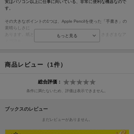
実はパソコン以上に仕事に向いている、非常に便利な機器なので
す。
その大きなポイントの1つは、Apple Pencilを使った「手書き」の
素晴らしさに
あります。紙とペンを遥かに超える便利さを誇り、さまざまなア
イデアを
生み出すことができ、思考整理に役立ちます。
また、大画面で持ち運べる利点を活かして、外出時の
商品レビュー（1件）
さまざまな仕事の処理に大いに役立てることもできます。
スマートキーボードなどを使えばパソコン並みの速度で
文字入力も行えます。
総合評価：
条件に満たないため、評価は表示できません。
毎年便利なOSのアップデートがありますが、
2021年秋の「iPadOS 15」でも数多くの機能向上があり、
いよいよ本当にパソコンがいらないほど仕事に強さを
ブックスのレビュー
発揮できるようになっています。
まだレビューがありません。
今号の本書では、前半を「今、使うべきアプリ」の特集とし、