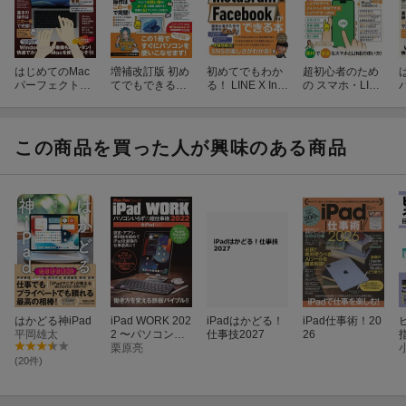
また今号では、哲学、倫理学の研究者であるPlannergirl 777さん
を表紙、
誌面で起用し、研究や学習にiPadをどのように役立てているかを
はじめてのMac
増補改訂版 初め
初めてでもわか
超初心者のため
パーフェクトガ
てでもできる！
る！ LINE X Inst
の スマホ・LINE
根掘り葉掘り聞いています。iPadで深い思索を行うための、
イド！2026
超初心者のパソ
agram Faceboo
かんたんマスタ
とてもよい参考になるはずです。
コン入門
kができる本
ーブック
この商品を買った人が興味のある商品
見やすい大画面と、どこにでも持ち運べるサイズ感で長時間持つ
バッテリー、
iPadの便利さ、凄さを仕事に活かしたい人は、ぜひ本書を一読く
ださい。
はかどる神iPad
iPad WORK 202
iPadはかどる！
iPad仕事術！20
平岡雄太
2 〜パソコンい
仕事技2027
26
らずの超仕事
栗原亮
術〜
(20件)