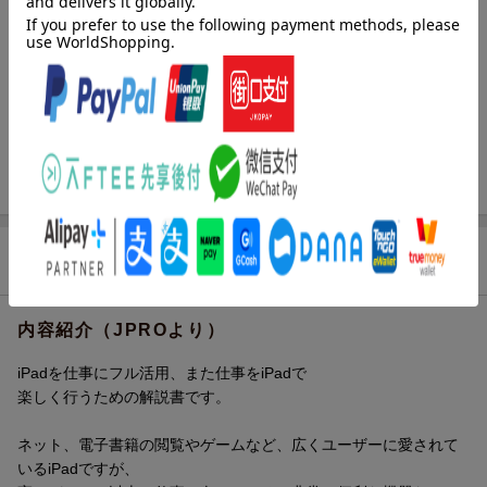
出版社
スタンダーズ
発行形態
単行本
ページ数
128p
ISBN
9784866365459
旧版
iPad仕事術！2021
商品説明
内容紹介（JPROより）
iPadを仕事にフル活用、また仕事をiPadで
楽しく行うための解説書です。
ネット、電子書籍の閲覧やゲームなど、広くユーザーに愛されて
いるiPadですが、