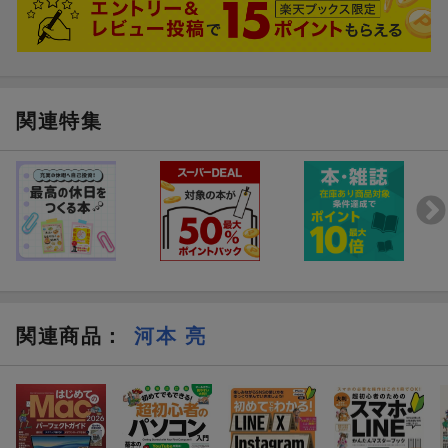
●GoodNotes 5……大人気の手書きノート
●Craft……iPadでの操作性に優れたテキストツール
●PDF Expert……PDFツールの決定版
●LumaFusion……多機能な動画編集ツール
関連特集
以上の4つのアプリの解説に多くのページを割いています。
また後半ページでは、iPadの使い方を以下の5章にカテゴリを
分け、実践的なテクニック、使うべきツールを具体的に紹介して
います。
●1章=「入力」
●2章=「編集」
●3章=「情報収集」
●4章=「効率化」
●5章=「管理」
関連商品
：
河本 亮
iPadを仕事で使うなら絶対に必須の手書きノート、指やPencilで
パソコンでのマウス以上にスピーディーな操作が可能なメモ、
PDFのあらゆる処理、パソコン以上に快適な動画編集など
iPadの優れた面、必須テクニックを徹底解説しています。