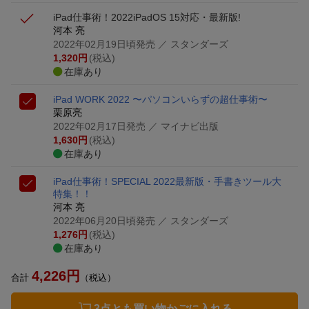
iPad仕事術！2022
iPadOS 15対応・最新版!
河本 亮
2022年02月19日頃発売
／ スタンダーズ
1,320
円
(税込)
在庫あり
iPad WORK 2022 〜パソコンいらずの超仕事術〜
栗原亮
2022年02月17日発売
／ マイナビ出版
1,630
円
(税込)
在庫あり
iPad仕事術！SPECIAL 2022
最新版・手書きツール大
特集！！
河本 亮
2022年06月20日頃発売
／ スタンダーズ
1,276
円
(税込)
在庫あり
4,226
円
合計
（税込）
3点とも買い物かごに入れる