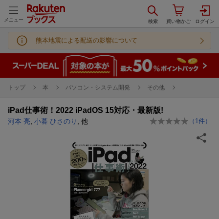
メニュー
熊本地震による配送の影響について
トップ
本
パソコン・システム開発
その他
iPad仕事術！2022 iPadOS 15対応・最新版!
河本 亮
,
小暮 ひさのり
, 他
（
1
件）