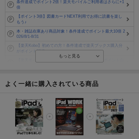
条件達成でポイント2倍！楽天モバイルご利用者はさらに+1
倍
【ポイント3倍】図書カードNEXT利用でお得に読書を楽し
もう♪
本・雑誌在庫あり商品対象！条件達成でポイント最大10倍 2
026/8/1-8/31
【楽天Kobo】初めての方！条件達成で楽天ブックス購入分
がポイント20倍
【楽天モバイルご利用者限定】条件達成で100万ポイント山
分け！
【Rakuten Fashion×楽天ブックス】条件達成で10万ポイン
ト山分け
よく一緒に購入されている商品
【スタンプカード】楽天ポイントもらえる＆抽選で豪華景品
が当たる！
エントリー＆3,000円以上購入で無料データSIM（3GB/月プ
ラン）が当たる！
楽天モバイル紹介キャンペーンの拡散で300円OFFクーポン
進呈