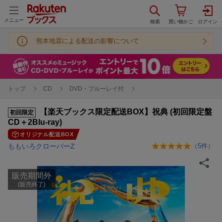
メニュー
熊本地震による配送の影響について
トップ
CD
DVD・ブルーレイ付
【楽天ブックス限定配送BOX】祝典 (初回限定盤
初回限定
CD＋2Blu-ray)
オリジナル配送BOX
ももいろクローバーZ
（
5
件）
販売期間外
(販売終了)