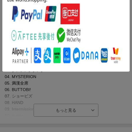
ソング)や「BUTTOBI!」
『桃太郎電鉄 ~昭和 平成 令和も定番!~』テーマソング)を含め、そ
の他新曲もたっぷりと収録。
収録曲
曲目タイトル：
【CD】
01. Opening Ceremony -阿ー
02. PLAY!
03. ダンシングタンク
04. MYSTERION
05. 満漢全席
2022年5月17日(火)に発売となりますももいろクローバーZ「祝典」を楽天ブ
06. BUTTOBI!
ックスにてご予約いただいた方には、
07. ショービズ
楽天ブックス限定オリジナル配送BOX”に商品を梱包してお届けします。
08. HAND
※オリジナル配送BOXは、配送伝票やバーコード、テープが直接貼付された
09. Intermission -闍ー
形態でのお届けとなります。
また、配送中の汚れ、破損による交換はお断りいたします。
10. momo
※対象予約期間は、2022年5月12日(木) 5:59までとなります。
11. なんとなく最低な日々
※数量がなくなり次第終了となりますので予めご了承ください。
12. stay gold
※オリジナル配送BOXは1注文につき1箱でのお届けとなります。