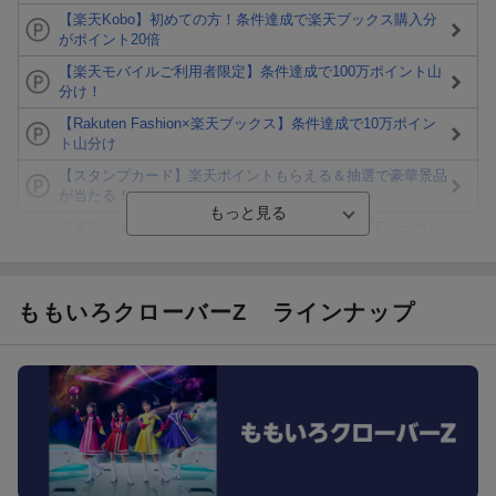
【楽天Kobo】初めての方！条件達成で楽天ブックス購入分
がポイント20倍
【楽天モバイルご利用者限定】条件達成で100万ポイント山
分け！
【Rakuten Fashion×楽天ブックス】条件達成で10万ポイン
ト山分け
【スタンプカード】楽天ポイントもらえる＆抽選で豪華景品
が当たる！
楽天モバイル紹介キャンペーンの拡散で300円OFFクーポン
進呈
条件達成で楽天限定・宝塚歌劇 宙組貸切公演ペアチケット
が当たる
ももいろクローバーZ
ラインナップ
エントリー＆条件達成で『鬼滅の刃』オリジナルきんちゃく
袋が当たる！
【楽天24】日用品の楽天24と楽天ブックス買いまわりでク
ーポン★
【楽天市場】対象のUlike製品ご購入で2,000ポイント！