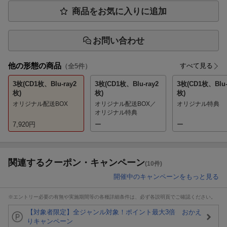
商品をお気に入りに追加
お問い合わせ
他の形態の商品
すべて見る
（全
5
件）
3枚(CD1枚、Blu-ray2
3枚(CD1枚、Blu-ray2
3枚(CD1枚、Blu-
枚)
枚)
枚)
オリジナル配送BOX
オリジナル配送BOX／
オリジナル特典
オリジナル特典
7,920
円
ー
ー
関連するクーポン・キャンペーン
(10件)
開催中のキャンペーンをもっと見る
※エントリー必要の有無や実施期間等の各種詳細条件は、必ず各説明頁でご確認ください。
【対象者限定】全ジャンル対象！ポイント最大3倍 おかえ
りキャンペーン