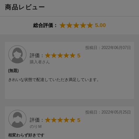
13. 月色Chainon ももいろクローバーZ ver.
商品レビュー
14. 孤独の中で鳴るBeatっ！
15. 手紙
16. また逢う日まで
5.00
総合評価：
17. Closing Session -梨ー
【Blu-ray】
投稿日：2022年06月07日
「ももいろクローバーZ 13周年記念コンサート 〜再び、その先
5
評価：
へ〜」 LIVE
購入者さん
(無題)
【Blu-ray】
「The LIVE 〜諦めない夏〜 in ABEMA」 LIVE
きれいな状態で配達していただき満足しています。
「祝典」 ALBUM DOCUMENTARY
「MYSTERION」 MUSIC VIDEO
「ショービズ」 MUSIC VIDEO
「なんとなく最低な日々」 MUSIC VIDEO
「HAND」 MUSIC VIDEO
投稿日：2022年05月25日
「BUTTOBI!」 -GAMING MUSIC VIDEO-
5
評価：
「PLAY!」 -LIVE MUSIC VIDEO-
のりＭ
相変わらず好きです