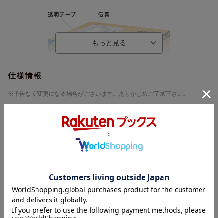
仕様情報
※予告なく変更になる場合がございます。あらかじめご了承下さい。
※こちらの商品には【楽天ブックス限定先着特典 「祝典」シュ
ーレース(4色セット / ロゴ使用予定)】は付きません。対象商品は
⇒こちら
内容紹介
ももクロ、結成14周年の記念日に、3年ぶりとなるNEW ALBUM
『祝典』をリリース!
すでに発表されている「HAND」(『太田漢方胃腸薬II』タイアップ