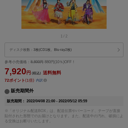
1
/
2
ディスク枚数
：
3枚(CD1枚、Blu-ray2枚)
参考小売価格：
8,800円
880円(10％)OFF！
7,920
円
送料無料
(税込)
72
ポイント
1倍
内訳
販売期間外
販売期間：
2022/04/08 21:00 -
2022/05/12 05:59
※「オリジナル配送BOX」は、配送伝票やバーコード、テープが直接
貼付された形態でのお届けとなります。また、配送中の汚れ、破損によ
る交換はお断りいたします。