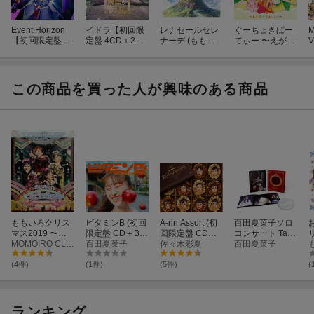
Event Horizon
イドラ【初回限
レナセールセレ
ぐーちょきぱー
M
【初回限定盤 C
定盤 4CD＋2Blu
ナーデ (ももク
てぃー 〜えがお
V
D＋Blu-ray】
-ray】
ロ盤 CD＋Blu-ra
でノリノリ
y)
ー！〜 (CD＋DV
D)
この商品を買った人が興味のある商品
ももいろクリス
ビタミンB (初回
A-rin Assort (初
百田夏菜子ソロ
マス2019 〜冬
限定盤 CD＋Blu
回限定盤 CD＋B
コンサート Talk
リ
空のミラーボー
MOMOIRO CLOVER Z
-ray)
百田夏菜子
lu-ray)
佐々木彩夏
With Me 〜シン
百田夏菜子
a
ル〜 LIVE 【Blu-
デレラタイム〜
ray】
LIVE Blu-ray【B
(4件)
(1件)
(5件)
(
lu-ray】
ランキング