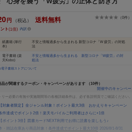
法 心身を襲う「W疲労」の正体と防ぎ方
20
（
0
件）
送料無料
円
（税込）
イント
1倍
内訳
紙書籍
(単行
不安と情報過多から生まれる 新型コロナ「W 疲労」の対処
本)
法
電子書籍
(楽
不安と情報過多から生まれる 新型コロナ「W疲労」の対
天Kobo)
処法
bo電子書籍ストアについて
商品が関連するクーポン・キャンペーンがあります
（10件）
開催中のキャンペー
トリー必要の有無や実施期間等の各種詳細条件は、必ず各説明頁でご確認ください
【対象者限定】全ジャンル対象！ポイント最大3倍 おかえりキャンペーン
条件達成でポイント2倍！楽天モバイルご利用者はさらに+1倍
【ポイント3倍】図書カードNEXT利用でお得に読書を楽しもう♪
本・雑誌在庫あり商品対象！条件達成でポイント最大10倍 2026/8/1-8/31