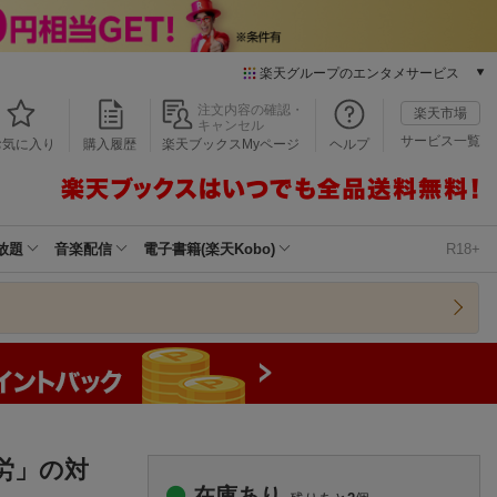
楽天グループのエンタメサービス
本/ゲーム/CD/DVD
注文内容の確認・
楽天市場
キャンセル
楽天ブックス
サービス一覧
お気に入り
購入履歴
楽天ブックスMyページ
ヘルプ
電子書籍
楽天Kobo
雑誌読み放題
楽天マガジン
放題
音楽配信
電子書籍(楽天Kobo)
R18+
音楽配信
楽天ミュージック
動画配信
楽天TV
動画配信ガイド
Rakuten PLAY
無料テレビ
Rチャンネル
労」の対
チケット
在庫あり