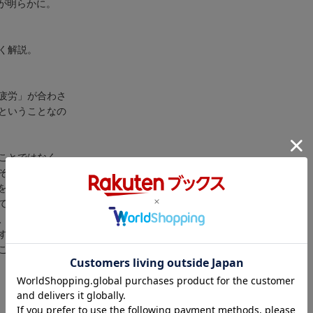
が明らかに。
く解説。
疲労」が合わさ
ということなの
ことではなく、
そのものを早め
を完全にゼロに
ている現状にお
、そこから回復
することは可能
ご紹介するとい