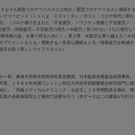
（そもそも新型コロナウイルスとは何か／新型コロナウイルスに感染す
ングコービッド（Ｌｏｎｇ ＣＯＶＩＤ）／ポスト・コロナ時代に変わ
労」（コロナ禍で生まれた「不安疲労」／ワクチン接種と不安疲労／「
安疲労→情報疲労→不安疲労の増大＝Ｗ疲労／気づかないうちに進行し
医療情報の波」を乗り切るために）／第３章 Ｗ疲労を乗り越えろ！今
／サプリメントをとる／運動する／良質な睡眠をとる／情報疲労を軽減
疲労を防ぐ新しいライフスタイル）
ター長。東海大学医学部医学科客員教授。日本臨床栄養協会副理事長。
卒業。１９８８年米国ワシントン州立大学医学部動脈硬化研究部門に留
組む。「高輪メディカルクリニック」を設立し１６年間院長を務め、東
百葉の会銀座医院など都内で診療を行う（本データはこの書籍が刊行さ