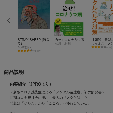
の強い心
STRAY SHEEP (通常
治せ！コロナうつ病
【図解】新型
盤)
浅川 雅晴
ウイルス メ
米津玄師
ヘルス対策
(4件)
(701件)
商品説明
内容紹介（JPROより）
＜新型コロナ感染症による「メンタル後遺症」初の解説書＞
長期コロナ禍社会に潜む、最大のリスクとは！？
問題は「からだ」から「こころ」へ移行している。