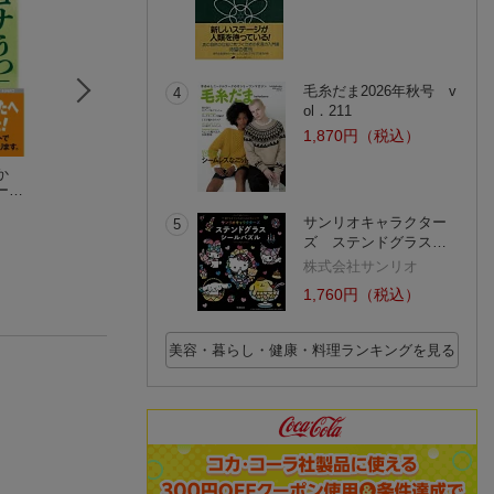
毛糸だま2026年秋号 v
4
ol．211
1,870円（税込）
か
わからないコロナ後
本当はこわくない新
コロナ禍による行
ーを
遺症の症状と対処法
型コロナウイルスー
の変容と持続性
がよくわかる
永井 英明
最新科学情報から解
井上正康
日本行政学会
サンリオキャラクター
明する「日本コロ
5
(12件)
ナ」の真実
ズ ステンドグラス…
株式会社サンリオ
1,760円（税込）
美容・暮らし・健康・料理ランキングを見る