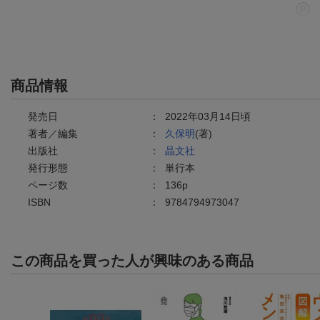
商品情報
発売日
：
2022年03月14日頃
著者／編集
：
久保明
(著)
出版社
：
晶文社
発行形態
：
単行本
ページ数
：
136p
ISBN
：
9784794973047
この商品を買った人が興味のある商品