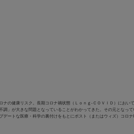
ロナの健康リスク。長期コロナ禍状態（Ｌｏｎｇ-ＣＯＶＩＤ）におい
不調」が大きな問題となっていることがわかってきた。その元となって
プデートな医療・科学の裏付けをもとにポスト（またはウィズ）コロナ