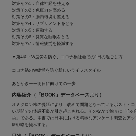
対策その1：自律神経を整える
対策その2：免疫力を高める
対策その3：腸内環境を整える
対策その4：サプリメントをとる
対策その5：運動する
対策その6：良質な睡眠をとる
対策その7：情報疲労を軽減する
▼第4章：W疲労を防ぐ、コロナ禍社会での1日の過ごし方
コロナ禍のW疲労を防ぐ新しいライフスタイル
あとがきーー明日に向けての一歩
内容紹介（「BOOK」データベースより）
オミクロン株の蔓延により、改めて問題となっているポスト・コ
い期間での体調不良が引き起こされる。そのなかで徐々に「心の
労」である。本書では日本における精緻なアンケート調査とアッ
康戦略を提示する。
目次（「BOOK」データベースより）