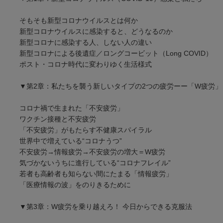
そもそも新型コロナウイルスとは何か
新型コロナウイルスに感染すると、どうなるのか
新型コロナに感染する人、しない人の違い
新型コロナによる後遺症／ロングコービット（Long COVID）
ポスト・コロナ時代に変わりゆく生活様式
▼第2章：私たちを襲う新しいタイプの2つの疲労ーー「W疲労
コロナ禍で生まれた「不安疲労」
ワクチン接種と不安疲労
「不安疲労」がもたらす不健康スパイラル
世界中で増えている“コロナうつ”
不安疲労→情報疲労→不安疲労の増大＝W疲労
気づかないうちに進行している“コロナフレイル”
若者も高齢者も知らない間にたまる「情報疲労」
「医療情報の波」をのりきるために
▼第3章：W疲労を乗り越えろ！ 今日からできる克服法