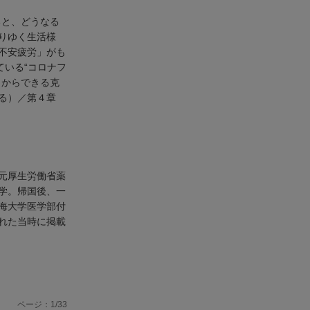
ると、どうなる
りゆく生活様
不安疲労」がも
ている“コロナフ
日からできる克
する）／第４章
元厚生労働省薬
学。帰国後、一
海大学医学部付
れた当時に掲載
ページ：1/33