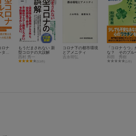
コロナ
もうだまされない 新
コロナ下の都市環境
「コロナうつ」
ンタル
型コロナの大誤解
とアメニティ
な？ そのブル
西村 秀一
吉永明弘
鬱にしないで
和田 秀樹
(53件)
(1件)