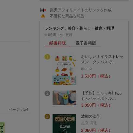
楽天アフィリエイトのリンクを作成
不適切な商品を報告
ランキング：美容・暮らし・健康・料理
※1時間ごとに更新
紙書籍版
電子書籍版
おいしい！イラストレッ
1
スン クレパスで…
momo
1,518円（税込）
【予約】ニャッキ! もふ
2
もふペットボトル…
3,850円（税込）
ページ：
1
/
4
波動の法則
3
足立 育朗
2,050円（税込）