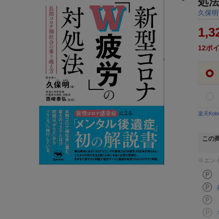
処
久保明
1,3
12
ポ
楽天Ko
この
※エン