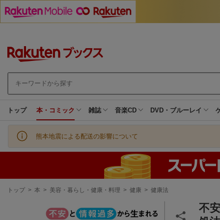
トップ
本・コミック
雑誌
音楽CD
DVD・ブルーレイ
熊本地震による配送の影響について
現
トップ
>
本
>
美容・暮らし・健康・料理
>
健康
>
健康法
在
地
不安