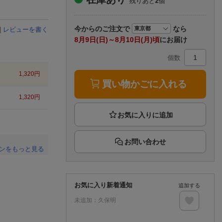
残りあと
2
個
楽天チケット
エンタメニュース
推し楽
今から
のご注文で
なら
|
レビューを書く
8月9日(日)～8月10日(月)頃
にお届け
個数
1,320
円
買い物かごに入れる
1,320
円
お問い合わせ
ンをもっと見る
。
お気に入り新着通知
追加する
未追加：
久保明