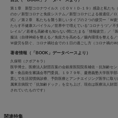
第１章 新型コロナウイルス（ＣＯＶＩＤ-１９）感染と私たち
のか／新型コロナと免疫システム／新型コロナによる後遺症／ロ
式）／第２章 私たちを襲う新しいタイプの２つの疲労ー「Ｗ疲
たらす不健康スパイラル／世界中で増えている“コロナうつ”／不
レイル”／若者も高齢者も知らない間にたまる「情報疲労」／「
服法（自律神経を整える／免疫力を高める／腸内環境を整える
Ｗ疲労を防ぐ、コロナ禍社会での１日の過ごし方（コロナ禍のＷ
著者情報（「BOOK」データベースより）
久保明（クボアキラ）
医学博士。医療法人財団百葉の会銀座医院院長補佐・抗加齢セン
事・食品衛生審議会専門委員。１９７９年、慶應義塾大学医学部
貫して生活習慣病診療、予防医療とアンチエイジング医学に取り
属東京病院で「抗加齢ドック」を立ち上げ、現在は医療法人財団
されていたものです）
関連特集