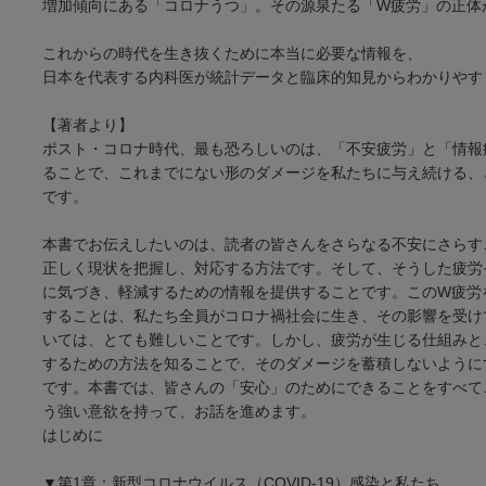
増加傾向にある「コロナうつ」。その源泉たる「W疲労」の正体
これからの時代を生き抜くために本当に必要な情報を、
日本を代表する内科医が統計データと臨床的知見からわかりやす
【著者より】
ポスト・コロナ時代、最も恐ろしいのは、「不安疲労」と「情報
ることで、これまでにない形のダメージを私たちに与え続ける、
です。
本書でお伝えしたいのは、読者の皆さんをさらなる不安にさらす
正しく現状を把握し、対応する方法です。そして、そうした疲労
に気づき、軽減するための情報を提供することです。このW疲労
することは、私たち全員がコロナ禍社会に生き、その影響を受け
いては、とても難しいことです。しかし、疲労が生じる仕組みと
するための方法を知ることで、そのダメージを蓄積しないように
です。本書では、皆さんの「安心」のためにできることをすべて
う強い意欲を持って、お話を進めます。
はじめに
▼第1章：新型コロナウイルス（COVID-19）感染と私たち