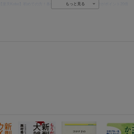
【楽天Kobo】初めての方！条件達成で楽天ブックス購入分がポイント20倍
【楽天モバイルご利用者限定】条件達成で100万ポイント山分け！
【Rakuten Fashion×楽天ブックス】条件達成で10万ポイント山分け
【スタンプカード】楽天ポイントもらえる＆抽選で豪華景品が当たる！
エントリー＆3,000円以上購入で無料データSIM（3GB/月プラン）が当たる！
楽天モバイル紹介キャンペーンの拡散で300円OFFクーポン進呈