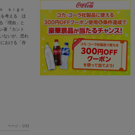
ｎ ｓｉｇｎ
況を考える ほ
る「理由」と
ン著『カント
いないが、恐れ
論における「存
ページ：1/32