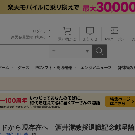
ログイン
楽天会員登録（無料）
買い物かご
お知らせ
Myクーポン
本
ゲーム
グッズ
PCソフト・周辺機器
エンタメニュース
雑誌読み
ナドから現存在へ 酒井潔教授退職記念献呈論
潔
,
陶久 明日香
, 他