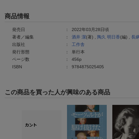
商品情報
発売日
：
2022年03月28日頃
著者／編集
：
酒井 潔
(著) ,
陶久 明日香
(編) ,
長綱
出版社
：
工作舎
発行形態
：
単行本
ページ数
：
456p
ISBN
：
9784875025405
この商品を買った人が興味のある商品