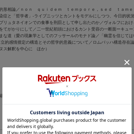
的形相論／ｎｏｎ ｑｕｉｄｅｍ ｔｅｍｐｏｒｅ，ｓｅｄ ｔａｍｅ
染症と「哲学者」-ライプニッツとカントをモデルにしつつ、今日的状
プリュタネイオンでの食事を刑罰として申し出たのか／ヴォルフにおけ
をてがかりにして／二一世紀初頭におけるカント受容の一断面ーキュー
まな道（愛の現象学としてのフッサールのモナド論／「幽霊を信じては
中立的感情措定の構造とその哲学的意義について／ロムバッハ構造存在
ヌス解釈を中心に ほか）
籍が刊行された当時に掲載されていたものです）