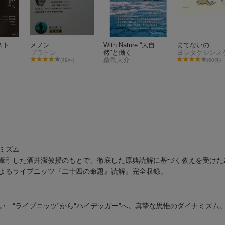
スト
メノン
With Nature “大自
まてないの
プラトン
然”と働く
ヨシタケシンス
桑島大介
(49件)
(60件)
ミズム
牽引した酒井潔教授のもとで、徹底した原典読解に基づく教えを受けた
よるライプニッツ『二十四の命題』読解』完全収録。
…“ライプニッツ”から“ハイデッガー”へ。真摯な思惟のダイナミズム