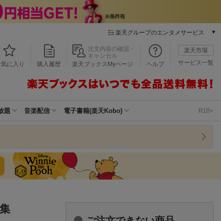
楽天グループのエンタメサービス
本/ゲーム/CD/DVD
注文内容の確認・
楽天市場
キャンセル
楽天ブックス
サービス一覧
お気に入り
購入履歴
楽天ブックスMyページ
ヘルプ
電子書籍
楽天Kobo
雑誌読み放題
楽天マガジン
放題
音楽配信
電子書籍(楽天Kobo)
R18+
音楽配信
楽天ミュージック
動画配信
楽天TV
動画配信ガイド
Rakuten PLAY
無料テレビ
Rチャンネル
集
チケット
ご注文できない商品