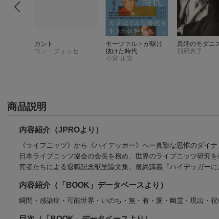
惑
カント
モーツァルトが駆け
異端のモダニ
ヨン・フォッセ
抜けた時代
別府恵子
小宮 正安
商品説明
内容紹介（JPROより）
《ライプニッツ》から《ハイデッガー》へー真摯な思惟のダイナ
日本ライプニッツ協会の会長を務め、世界のライプニッツ研究を
究者たちによる退職記念献呈論文集。最終講義『ハイデッガーに
内容紹介（「BOOK」データベースより）
瞬間・感染症・可能世界・いのち・無・有・愛・幽霊・現出・祝い
目次（「BOOK」データベースより）