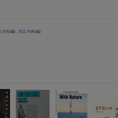
楽天モバイル紹介キャンペーンの拡散で300円OFFクーポン進呈
条件達成で楽天限定・宝塚歌劇 宙組貸切公演ペアチケットが当たる
 啓典
(編) ,
渡辺 和典
(編)