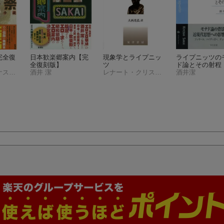
完全復
日本歓楽郷案内【完
現象学とライプニッ
ライプニッツの
全復刻版】
ツ
ド論とその射程
ドン・ブランナス・アレラ
酒井 潔
レナート・クリスティン
酒井潔