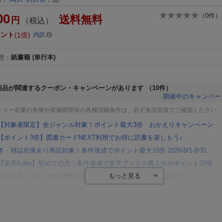
00
（
0
件）
送料無料
円
（税込）
イント
1倍
内訳
態
：
紙書籍
(単行本)
商品が関連するクーポン・キャンペーンがあります
（10件）
開催中のキャンペー
トリー必要の有無や実施期間等の各種詳細条件は、必ず各説明頁でご確認ください
【対象者限定】全ジャンル対象！ポイント最大3倍 おかえりキャンペーン
【ポイント3倍】図書カードNEXT利用でお得に読書を楽しもう♪
本・雑誌在庫あり商品対象！条件達成でポイント最大10倍 2026/8/1-8/31
【楽天Kobo】初めての方！条件達成で楽天ブックス購入分がポイント20倍
【楽天モバイルご利用者限定】条件達成で100万ポイント山分け！
【Rakuten Fashion×楽天ブックス】条件達成で10万ポイント山分け
【スタンプカード】楽天ポイントもらえる＆抽選で豪華景品が当たる！
エントリー＆3,000円以上購入で無料データSIM（3GB/月プラン）が当たる！