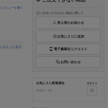
楽天チケット
エンタメニュース
|
レビューを書く
推し楽
ご注文いただけない商品に関して
再入荷のお知らせ
ンをもっと見る
電子書籍化リクエスト
。
お問い合わせ
お気に入り新着通知
追加する
未追加：
4
件