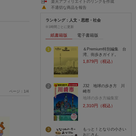
楽天アフィリエイトのリンクを作成
不適切な商品を報告
ランキング：人文・思想・社会
※1時間ごとに更新
紙書籍版
電子書籍版
＆Premium特別編集 台
1
湾、街歩きガイド。
1,879円（税込）
J32 地球の歩き方 川
2
崎市
ページ：
1
/
4
地球の歩き方編集室
2,310円（税込）
もっと！となりの小さい
3
おじさん