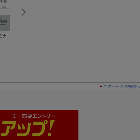
モナ
悪魔学大全（2）
（学
ライプニッツ
（Centu
考える福祉
研M文庫）
ry Books 人と思
酒井潔
酒井潔（1895-1952）
想 191）
酒井潔
このページの先頭へ