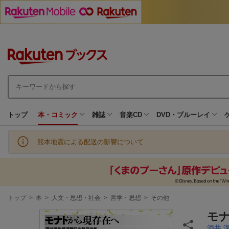
トップ
本・コミック
雑誌
音楽CD
DVD・ブルーレイ
熊本地震による配送の影響について
現
トップ
>
本
>
人文・思想・社会
>
哲学・思想
>
その他
在
地
モ
酒井 