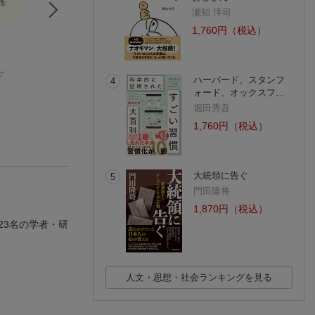
瀬知 洋司
1,760円（税込）
FREE
モラトリアム記
メノン
ケ
レア・イピ
大久保氏平
プラトン
ハーバード、スタンフ
4
(6件)
(17件)
ォード、オックスフ…
堀田秀吾
1,760円（税込）
大統領に告ぐ
5
門田隆将
1,870円（税込）
23名の学者・研
人文・思想・社会ランキングを見る
。