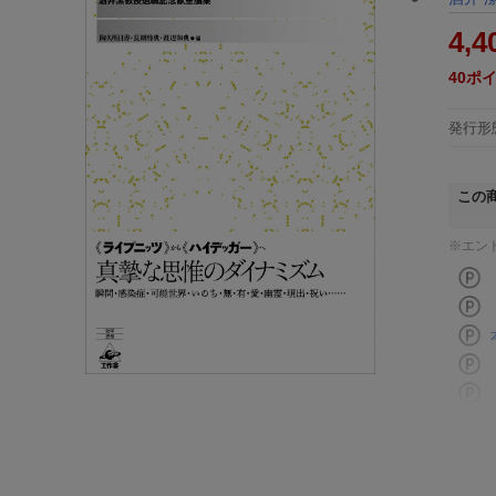
4,4
40
ポ
発行形
この
※エン