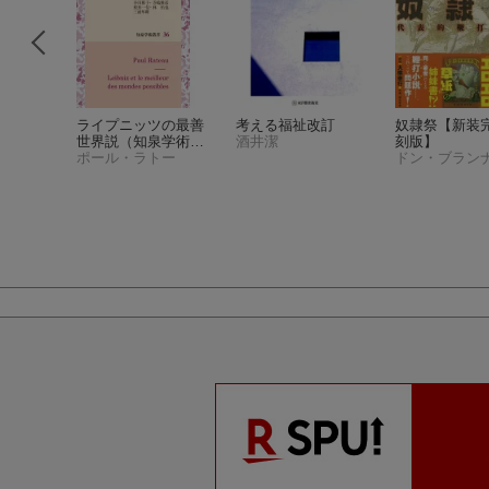
全集26
ライプニッツの最善
考える福祉改訂
奴隷祭【新装
而上学
世界説
（知泉学術叢
酒井潔
刻版】
根拠
（ハ
マルティン ハイデッガー
書 36）
ポール・ラトー
全集 オ
）