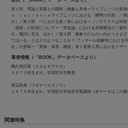
第１部 理論と実践との調和（抽象と具体ーライプニッツの実体
ｏ ｒａｔｉｏｎｉｓライプニッツにおける「瞬間の分割」／感
か）／第２部 一における多／多における一（ソクラテスは何故
「原因」の区別についてー『存在論』における原因概念の二羲性
伝』書評に見る ほか）／第３部 事象そのものへ向かうさまざ
てはいる」とはどのようなことか？-フッサール現象学における
在」の意味ー『実体・体系・構造』第１巻第２章におけるクザー
著者情報（「BOOK」データベースより）
陶久明日香（スエヒサアスカ）
１９７３年生まれ。学習院大学教授
渡辺和典（ワタナベカズノリ）
１９７５年生まれ。学習院大学他非常勤講師（本データはこの書
関連特集