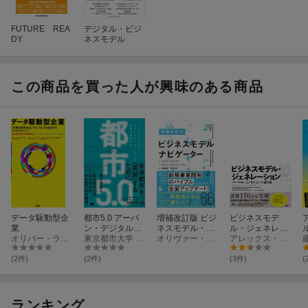
FUTURE REA
デジタル・ビジ
DY
ネスモデル
この商品を買った人が興味のある商品
データ駆動型企
都市5.0 アーバ
増補改訂版 ビジ
ビジネスモデ
業
ン・デジタルト
ネスモデル・ナ
ル・ジェネレー
オリバー・ラッゼスバーガー
ランスフォーメ
東京都市大学 総合研究所 未来都市研究機構
ビゲーター
オリヴァー・ガスマン
ション［コンパ
アレックス・オスターワルダー
ーションが日本
クト版］ ビジネ
を再興する
スモデル設計書
(2件)
(2件)
(3件)
(
ランキング