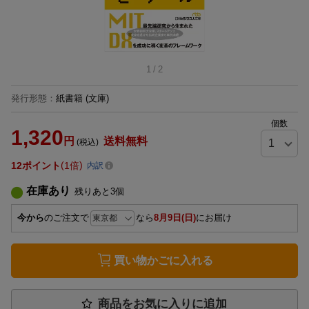
1
/
2
発行形態
：
紙書籍
(文庫)
個数
1,320
円
送料無料
(税込)
12
ポイント
1倍
内訳
在庫あり
残りあと
3
個
今から
のご注文で
なら
8月9日(日)
にお届け
買い物かごに入れる
商品をお気に入りに追加