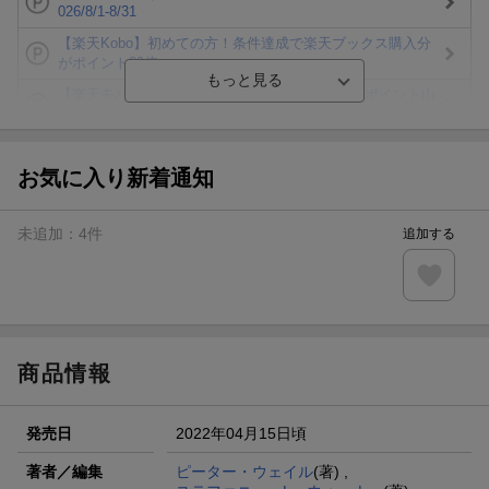
026/8/1-8/31
【楽天Kobo】初めての方！条件達成で楽天ブックス購入分
がポイント20倍
【楽天モバイルご利用者限定】条件達成で100万ポイント山
分け！
【Rakuten Fashion×楽天ブックス】条件達成で10万ポイン
ト山分け
お気に入り新着通知
【スタンプカード】楽天ポイントもらえる＆抽選で豪華景品
が当たる！
未追加：
4
件
追加する
エントリー＆3,000円以上購入で無料データSIM（3GB/月プ
ラン）が当たる！
楽天モバイル紹介キャンペーンの拡散で300円OFFクーポン
進呈
商品情報
発売日
2022年04月15日頃
著者／編集
ピーター・ウェイル
(著) ,