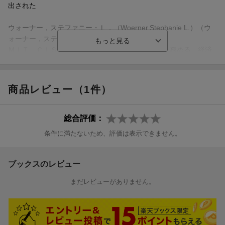
出された
序 章 次世代企業の構築
ウォーナー，ステファニー・Ｌ．（Woerner,Stephanie L.）（ウ
第1章 デジタル化がもたらす脅威と事業機会とは何か
ォーナー，ステファニーＬ．）
ＭＩＴ ＣＩＳＲのリサーチ・サイエンティストを務める。経済
第2章 あなたの会社の未来にふさわしいデジタル・ビジネスモデ
のデジタル化に伴う組織変革を企業がどのように成し遂げるのか
ルはどれか
を主に研究している。スタンフォード大学経営大学院で組織行動
学のＰｈ．Ｄ．を取得（本データはこの書籍が刊行された当時に
第3章 デジタル競争優位を生み出すものは何か
商品レビュー（1件）
掲載されていたものです）
第4章 モバイルやIotを使ってどのようにつながるか
総合評価：
第5章 あなたの会社には自社を改革する能力があるか
条件に満たないため、評価は表示できません。
第6章 あなたの会社に変革を起こすリーダーシップはあるか
ブックスのレビュー
終 章 本書を振り返っての整理
まだレビューがありません。