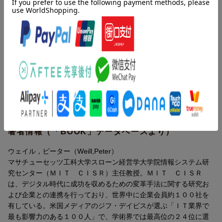
4つの類型に分けると以下の通り。
1.サプライヤー:他の企業を通じて販売する生産者(例:代理店経由
目次（「BOOK」データベースより）
の保険会社、小売店経由の家電メーカー、ブローカー経由の投資
信託)
序章 次世代企業の構築／第１章 デジタル化がもたらす脅威と
2.オムニチャネル:ライフイベントに対応するための、製品やチャ
事業機会とは何か／第２章 あなたの会社の未来にふさわしいデ
ネルを越えた顧客体験を創り出す統合されたバリューチェーン(例:
ジタル・ビジネスモデルはどれか／第３章 デジタル競争優位を
銀行、小売、エネルギー企業)
生み出すものは何か／第４章 モバイルやＩｏＴを使ってどのよ
3.モジュラープロデューサー:プラグ・アンド・プレイの製品やサ
うにつながるか／第５章 あなたの会社には自社を改革する能力
ービスのプロバイダー(例:ペイパル、カベッジ)
があるか／第６章 あなたの会社に変革を起こすリーダーシップ
4.エコシステムドライバー:エコシステムの統括者。企業、デバイ
はあるか／終章 本書を振り返っての整理
ス、顧客の協調的ネットワークを形成して、参加者すべてに対し
て価値を創出する。特定領域(例えばショッピングなど)において多
著者情報（「BOOK」データベースより）
くの顧客が目指す場所であり、補完的サービスや、時にはライバ
ル企業の製品も含め、よりすばらしい顧客サービスを保証する(例:
ウェイル，ピーター（Weill,Peter）
アマゾン、フィデリティ、ウィーチャット)
マサチューセッツ工科大学スローン経営学大学院情報システム研
究センター（ＭＩＴ ＣＩＳＲ）主任教授。ＭＩＴ ＣＩＳＲ
■エトナ、アマゾン、BBVA、オーストラリア・コモンウェルス銀
は、デジタル時代に成功を収めるための変革手法に関する研究お
行(CBA)、DBS銀行、ダンキンドーナツ、フィデリティ、ガランテ
よび企業との連携を行っており、世界中に企業会員約１００社を
ィ銀行、ジョンソン・エンド・ジョンソン、ペイパル、P&G、シ
有している。米国メディアのジフ・デイビスが選ぶ「ＩＴ業界で
ュナイダーエレクトリック、USAA、ウールワースなどDXの成功
最も影響力のある１００人」で、学術界では最高位の２４位に選
事例を多数紹介。