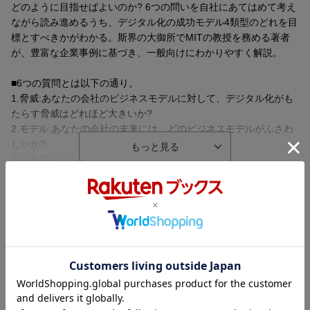
どのように目指せばよいのか? 6つの問いを自社にあてはめて考え
ながら読み進めるうち、デジタル化の成功モデル4類型のどれを目
標とすべきかがわかる。斯界の大御所でMITの教授を務める著者
が、豊富な企業事例に基づき、一般向けにわかりやすく解説。
■6つの質問とは以下の通り。
1.脅威:あなたの会社のビジネスモデルに対して、デジタル化がも
たらす脅威はどれほど大きいか?
2.モデル:あなたの会社の未来には、どのビジネスモデルがふさわ
しいか?
3.競争優位:あなたの会社の競争優位は何か?
4.コネクティビティ:「デバイスやヒトとつながって(コネクトし
て)学びを得る」ために、モバイル技術やIoTをどのように使いこ
内容紹介（「BOOK」データベースより）
なすか?
5.能力:将来のためのオプションに投資するとともに、必要な組織
ＭＩＴ著名教授が６つの質問で、あなたの会社に最適なＤＸを導
変革の準備をしているか?
き出す。（１）脅威（２）モデル（３）競争優位（４）コネクテ
6.リーダーシップ:変革を起こすために、すべての階層にリーダー
ィビティ（５）ケイパビリティ（６）リーダーシップの６つの側
となる人材がいるか?
面からあなたの会社をとらえ直し、ビジネスモデルのデジタル化
をどこまで目指し、いかに実現するか、豊富な企業事例をもとに
■デジタルビジネスモデルの成功モデルをフレームワークによって
わかりやすく解説する。