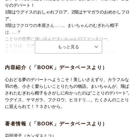
りのデパート！
1階はウグイスのおしゃれフロア、2階はヤマガラのおめかしフロ
ア、
3階はフクロウの本屋さん……。まいちゃんのむぎわら帽子
は……?
ことりの世界に迷い込んだまいちゃんのファンタジー。
ことりは、リアルなのに実物以上にかわいらしく、
鳥が好きな方にもそうでない方にも楽しんでいただけます。
細かく描かれたデパートの絵をながめながら、
一緒にお買い物を楽しみましょう。
内容紹介（「BOOK」データベースより）
心おどる夢のデパートへようこそ！美しいさえずり、カラフルな
羽の色、小さく愛らしいことりたちの物語。まいちゃんが、飛ば
されたむぎわら帽子をさがしに向かったのは“ことりのデパート”。
ウグイス、ヤマガラ、フクロウ、ヒヨドリ…。たくさんのことり
に迎えられて！？３さいから。
著者情報（「BOOK」データベースより）
苅田澄子（カンダスミコ）