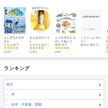
ふしぎなかさや
まよなかのトイ
とりのずかん も
ことりっぷ ロン
さん
レ
のしりあいうえ
ドン
たなか 鮎子
まるやまあやこ
お
雨宮 尚子
昭文社 旅行ガイドブック 編集部
(27件)
(21件)
(6件)
(
ランキング
総合
本
絵本・児童書・図鑑