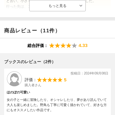
と言い、小さくなったまいちゃんを背中に乗せました。
行った先は、ことりのデパートでした。
小鳥たちの綺麗な姿は、ことりのデパートでの努力の賜物だっ
たのですね。
商品レビュー（11件）
普段見かける小鳥たちの美しさに、得心がいきました。
4.33
総合評価：
まいちゃんはデパートで麦わら帽子のことを忘れかけていたみ
たいでしたが、最終的に取り戻すことができて良かったです
ね。
ブックスのレビュー（2件）
色々な行動が子どもらしくて、好感を抱きました。
投稿日：2024年09月08日
失くしものをしやすいお子さんたちに好かれそうな、優しい文
5
評価：
章と色彩の絵本です。（めむたんさん 40代・広島県 男の子
購入者さん
20歳）
ほのぼの可愛い
女の子と一緒に冒険したり、オシャレしたり、夢があり読んでいて
大人も楽しめました。野鳥も丁寧に可愛く描かれていて、好きな方
【情報提供・絵本ナビ】
にもオススメしたい作品です。