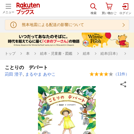
メニュー
熊本地震による配送の影響について
トップ
本
絵本・児童書・図鑑
絵本
絵本(日本）
ことりの デパート
苅田 澄子
,
まるやま あやこ
（
11
件）