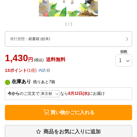
1
/
3
発行形態
：
紙書籍
(絵本)
個数
1,430
円
送料無料
(税込)
13
ポイント
1倍
内訳
在庫あり
残りあと
7
個
今から
のご注文で
なら
8月12日(水)
にお届け
買い物かごに入れる
商品をお気に入りに追加