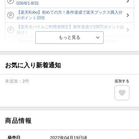
026/8/1-8/31
【楽天Kobo】初めての方！条件達成で楽天ブックス購入分
がポイント20倍
【楽天モバイルご利用者限定】条件達成で100万ポイント山
分け！
【Rakuten Fashion×楽天ブックス】条件達成で10万ポイン
ト山分け
【スタンプカード】楽天ポイントもらえる＆抽選で豪華景品
が当たる！
お気に入り新着通知
エントリー＆3,000円以上購入で無料データSIM（3GB/月プ
ラン）が当たる！
未追加：
2
件
追加する
楽天モバイル紹介キャンペーンの拡散で300円OFFクーポン
進呈
条件達成で楽天限定・宝塚歌劇 宙組貸切公演ペアチケット
が当たる
商品情報
発売日
2022年04月19日頃