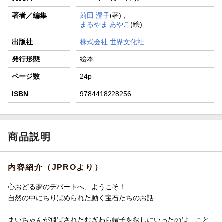
著者／編集
苅田 澄子
(著) ,
まるやま あやこ
(絵)
出版社
株式会社 世界文化社
発行形態
絵本
ページ数
24p
ISBN
9784418228256
商品説明
内容紹介（JPROより）
心おどる夢のデパートへ、ようこそ！
自然の中にちりばめられた動く宝石たちのお話
まいちゃんが飛ばされたむぎわら帽子を探しにいったのは、こと